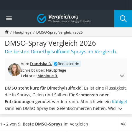
Die beliebtesten Vergleiche nach Kategorie
Vergleich
Drogerie
Inhalator
Hautpflege
DMSO-Spray Vergleich 2026
Haarschneider
Rollator
DMSO-Spray Vergleich 2026
Braun Rasierer
Die besten Dimethylsulfoxid-Sprays im Vergleich.
Katzenklappe (Chip)
Rasierer
Von:
Franziska B.
Redakteurin
Masturbator
schreibt über:
Hautpflege
Massagepistole
Lektorin:
Monique B.
Epilierer
Reisehaartrockner
DMSO steht kurz für Dimethylsulfoxid
. Es ist eine Flüssigkeit,
Eiweißpulver
die in Sprays, Gelen und Salben
für Schmerzen oder
Magnesiumpräparat
Entzündungen genutzt
werden kann. Ähnlich wie ein
Kühlgel
Katzenklappe
kann ein DMSO-Spray bei Gelenkschmerzen helfen. Wichtige
Nackenmassagegerät
Stoffe können durch das DMSO-Spray von der Haut effektiver
Zeckenschutz Katze
aufgenommen und absorbiert werden.
Diverse Tests online
1 - 2 von 9:
Beste DMSO-Sprays
im Vergleich
leichter Haartrockner
haben gezeigt, dass
DMSO-Sprays hauptsächlich in