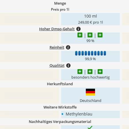
Menge
Preis pro 1l
100 ml
249,00 € pro 1l
Hoher Dmso-Gehalt
99 %
Reinheit
1
2
3
4
5
6
7
8
9
10
99,9 %
Qualität
besonders hochwertig
Herkunftsland
Deutschland
Weitere Wirkstoffe
•
Methylenblau
Nachhaltiges Verpackungsmaterial