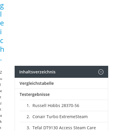
g
l
e
i
c
h
.
Inhaltsverzeichnis
Z
u
Vergleichstabelle
l
e
Testergebnisse
t
z
Russell Hobbs 28370-56
t
a
Conair Turbo ExtremeSteam
k
Tefal DT9130 Access Steam Care
t