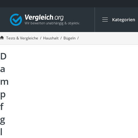
Kategorien
Die beliebtesten V
Haushalt
Tests & Vergleiche
Haushalt
Bügeln
Dampfglätter Test 2026
Wassersprudler
D
Zentralstaubsauge
Brotbackautomat
a
Wischroboter
m
Wäschespinne
p
Industriestaubsau
Spülmaschinentab
f
Akku-Staubsauger
g
Eierkocher
l
AEG-Waschmaschi