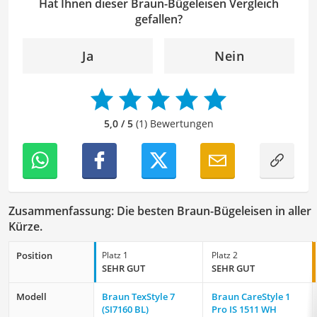
Erfahrung heraus berichte ich über Produkte und
Hat Ihnen dieser Braun-Bügeleisen Vergleich
Lösungen, die den Alltag erleichtern und praktische
gefallen?
Helfer für Küche und Haushalt bieten.
Der Braun-Bügeleisen-Vergleich ist aus unserer Sicht
Ja
Nein
besonders empfehlenswert für
Faltengeplagte
.
5,0 / 5
(1) Bewertungen
Zusammenfassung: Die besten Braun-Bügeleisen in aller
Kürze.
Position
Platz 1
Platz 2
SEHR GUT
SEHR GUT
Modell
Braun TexStyle 7
Braun CareStyle 1
(SI7160 BL)
Pro IS 1511 WH