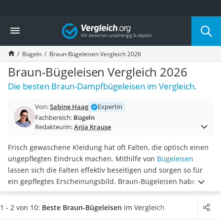
Die beliebtesten Vergleiche nach Kategorie
Vergleich
Haushalt
Wassersprudler
Bügeln
Braun-Bügeleisen Vergleich 2026
Zentralstaubsauger
Brotbackautomat
Braun-Bügeleisen Vergleich 2026
Wischroboter
Die besten Braun-Dampfbügeleisen im Vergleich.
Wäschespinne
Industriestaubsauger
Von:
Sabine Haag
Expertin
Spülmaschinentabs
Fachbereich:
Bügeln
Akku-Staubsauger
Redakteurin:
Anja Krause
Eierkocher
AEG-Waschmaschine
Frisch gewaschene Kleidung hat oft Falten, die optisch einen
Saug-Wisch-Roboter
ungepflegten Eindruck machen. Mithilfe von
Bügeleisen
Handstaubsauger
lassen sich die Falten effektiv beseitigen und sorgen so für
Milchaufschäumer
ein gepflegtes Erscheinungsbild. Braun-Bügeleisen haben
Kondenstrockner
verschiedene Einstellungen für einfaches, wirksames und
Reiskocher
schonendes Bügeln. Um Falten möglichst effizient zu glätten,
1 - 2 von 10:
Beste Braun-Bügeleisen
im Vergleich
Heißwasserspender
empfehlen gängige Online-Tests
Bügeleisen mit einer