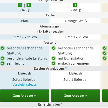
2.070 g
2.800 g
Farbe
Blau
Orange, Weiß
Abmessungen
in LxBxH angegeben
32 x 17 x 15 cm
36 x 18 x 25 cm
Vorteile
besonders schonende
besonders schonende
Glättung
Glättung
besonders gute Leistung
mit Bügelstation
sehr leicht
einfach zu reinigen
Zu den Angeboten
*
Lieferzeit
Lieferzeit
Sofort lieferbar
Sofort lieferbar
Vergleichssieger
Zum Angebot »
Zum Angebot »
Erhältlich bei
*