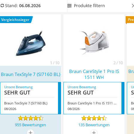
Tierhaarstaubsauger
starken Dampffunktion
.
Wählen Sie jetzt aus unserer
Produkte filtern
Stand:
06.08.2026
Ecovacs-Saugroboter
Produkttabelle
ein Braun-Bügeleisen mit schonender
Nespresso-Maschine
Glättung
, damit Ihre Wäsche optisch einwandfrei aussieht.
Vergleichssieger
Pre
Messerschärfer
Überzeugt hat uns hier im August 2026 besonders das
Service
Modell
Braun TexStyle 7 (SI7160 BL)
*
mit seinen
Eigenschaften.
1 / 10
2 / 10
Braun CareStyle 1 Pro IS
Br
Braun TexStyle 7 (SI7160 BL)
1511 WH
Unsere Bewertung
Unsere Bewertung
U
SEHR GUT
SEHR GUT
Braun TexStyle 7 (SI7160 BL)
Braun CareStyle 1 Pro IS 1511 WH
08/2026
08/2026
0
955 Bewertungen
135 Bewertungen