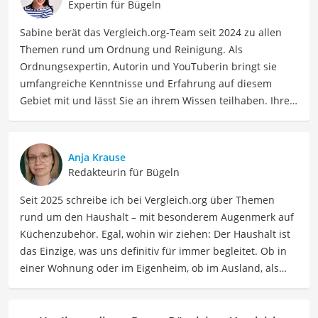
Expertin für Bügeln
Sabine berät das Vergleich.org-Team seit 2024 zu allen
Themen rund um Ordnung und Reinigung. Als
Ordnungsexpertin, Autorin und YouTuberin bringt sie
umfangreiche Kenntnisse und Erfahrung auf diesem
Gebiet mit und lässt Sie an ihrem Wissen teilhaben. Ihre
Website Ordnungsliebe.net betreibt sie bereits seit 2012
erfolgreich. Konkret unterstützt uns Sabine regelmäßig
als Expertin bei Vergleichen zu den Themen
Anja Krause
Wohnungsreinigung, Haushaltszubehör, Vorrat und
Redakteurin für Bügeln
Aufbewahrung, Textilpflege, Wäsche und Bügeln. In ihrer
Seit 2025 schreibe ich bei Vergleich.org über Themen
Freizeit ordnet Sabine nicht nur ihren eigenen Haushalt,
rund um den Haushalt – mit besonderem Augenmerk auf
sondern liest auch sehr gern. Wenn sie auf einem Gebiet
Küchenzubehör. Egal, wohin wir ziehen: Der Haushalt ist
keine minimalistische Neigung hat, dann bei Büchern.
das Einzige, was uns definitiv für immer begleitet. Ob in
Der Braun-Bügeleisen-Vergleich ist aus unserer Sicht
einer Wohnung oder im Eigenheim, ob im Ausland, als
besonders empfehlenswert für
Faltengeplagte
.
Single, in der WG oder mit Familie – ich habe viele Wohn-
und Lebensformen selbst erlebt. Genau aus dieser