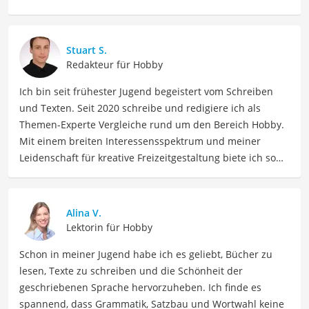
Stuart S.
Redakteur für Hobby
Ich bin seit frühester Jugend begeistert vom Schreiben
und Texten. Seit 2020 schreibe und redigiere ich als
Themen-Experte Vergleiche rund um den Bereich Hobby.
Mit einem breiten Interessensspektrum und meiner
Leidenschaft für kreative Freizeitgestaltung biete ich so
vielfältige wie inspirierende Inhalte für Hobbyisten sowie
Freizeitliebhaber. Meine Beiträge umfassen Hobbyideen,
Anleitungen, Produktvergleiche sowie auch Tipps, um
Alina V.
Menschen dabei zu helfen, ihre Leidenschaften und
Lektorin für Hobby
Interessen zu entdecken, zu vertiefen wie auch neue
Schon in meiner Jugend habe ich es geliebt, Bücher zu
Hobbys auszuprobieren.
lesen, Texte zu schreiben und die Schönheit der
Der Briefmarkenalbum-Vergleich ist aus unserer Sicht
geschriebenen Sprache hervorzuheben. Ich finde es
besonders empfehlenswert für
Briefmarkensammler
und
spannend, dass Grammatik, Satzbau und Wortwahl keine
Philatelisten
.