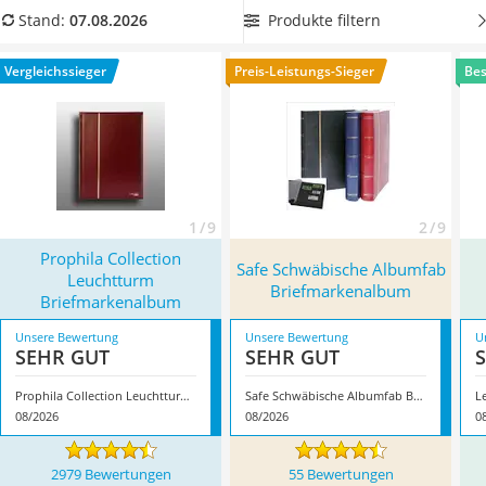
Handgepäck-Koffer
Briefmarkenalbum mit Zwischenblättern
, um Ihre
Produkte filtern
Stand:
07.08.2026
Vibrationsplatte
Briefmarken bestmöglich zu schützen. Überzeugt hat uns
Wanderschuhe Herren
hier im August 2026 besonders das Modell
Prophila
Vergleichssieger
Preis-Leistungs-Sieger
Bes
Sicherheitsweste Reiten
Collection Leuchtturm Briefmarkenalbum
*
mit seinen
Service
Eigenschaften.
1 / 9
2 / 9
Prophila Collection
Safe Schwäbische Albumfab
Leuchtturm
Briefmarkenalbum
Briefmarkenalbum
Unsere Bewertung
Unsere Bewertung
U
SEHR GUT
SEHR GUT
Prophila Collection Leuchtturm Briefmarkenalbum
Safe Schwäbische Albumfab Briefmarkenalbum
L
08/2026
08/2026
0
2979 Bewertungen
55 Bewertungen