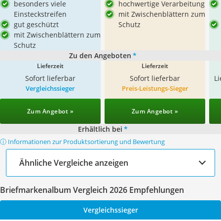
besonders viele
hochwertige Verarbeitung
Einsteckstreifen
mit Zwischenblättern zum
gut geschützt
Schutz
mit Zwischenblättern zum
Schutz
Zu den Angeboten
*
Lieferzeit
Lieferzeit
Sofort lieferbar
Sofort lieferbar
L
Vergleichssieger
Preis-Leistungs-Sieger
Zum Angebot »
Zum Angebot »
Erhältlich bei
*
ⓘ Informationen zur Produktsortierung und Bewertung
Ähnliche Vergleiche anzeigen
Briefmarkenalbum Vergleich 2026 Empfehlungen
Vergleichssieger