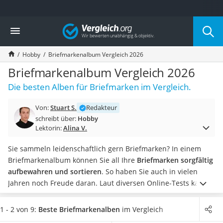
Die beliebtesten Vergleiche nach Kategorie
Vergleich
Freizeit & Sport
Gartentrampolin
Hobby
Briefmarkenalbum Vergleich 2026
Trampolin
Metalldetektor
Briefmarkenalbum Vergleich 2026
Eufab-Fahrradträger
Die besten Alben für Briefmarken im Vergleich.
Trampolin 366 cm
Fahrradschloss
Von:
Stuart S.
Redakteur
Aluminium-Koffer
schreibt über:
Hobby
Futterboot
Lektorin:
Alina V.
Air Bike
E-Bike-Dreirad
Sie sammeln leidenschaftlich gern Briefmarken? In einem
Trekkingschuhe Herren
Briefmarkenalbum können Sie all Ihre
Briefmarken sorgfältig
Reisetasche mit Rollen
aufbewahren und sortieren
. So haben Sie auch in vielen
Klimmzugstation
Jahren noch Freude daran. Laut diversen Online-Tests kann
Koffer
es ebenso interessant sein, durch ein Briefmarkenalbum zu
Nachtsichtgerät
stöbern wie durch ein
Fotoalbum
. Es gibt viel zu entdecken.
1 - 2 von 9:
Beste Briefmarkenalben
im Vergleich
Faltschloss
Wählen Sie jetzt aus unserer Produkttabelle ein