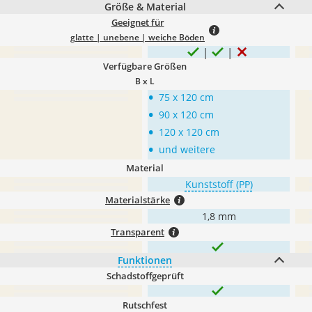
Größe & Material
Geeignet für
glatte | unebene | weiche Böden
Verfügbare Größen
B x L
•
75 x 120 cm
•
90 x 120 cm
•
120 x 120 cm
•
und weitere
Material
Kunststoff (PP)
Materialstärke
1,8 mm
Transparent
Funktionen
Schadstoffgeprüft
Rutschfest