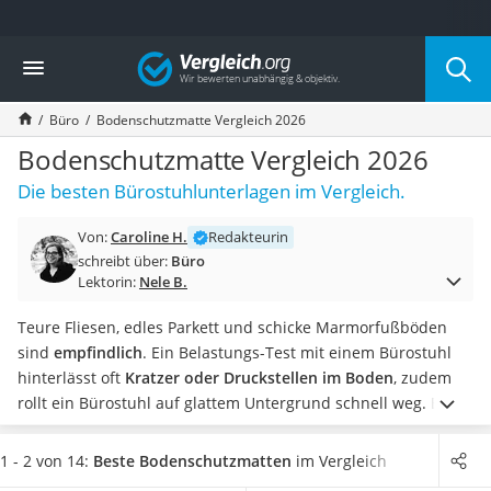
Die beliebtesten Vergleiche nach Kategorie
Vergleich
Wohnen
Matratzen-Topper
Büro
Bodenschutzmatte Vergleich 2026
Matratzen
Konferenzlautsprecher
Bodenschutzmatte Vergleich 2026
Tageslichtlampe
Die besten Bürostuhlunterlagen im Vergleich.
Badlüfter
Ergonomischer Bürostuhl
Von:
Caroline H.
Redakteurin
Bürohocker
schreibt über:
Büro
Außenleuchte mit Kamera
Lektorin:
Nele B.
Ozongeneratoren
Akku-Tischlampe
Teure Fliesen, edles Parkett und schicke Marmorfußböden
Konferenzmikrofon
sind
empfindlich
. Ein Belastungs-Test mit einem Bürostuhl
Klappmatratze
hinterlässt oft
Kratzer oder Druckstellen im Boden
, zudem
Duschkopf mit Kalkfilter
rollt ein Bürostuhl auf glattem Untergrund schnell weg. Eine
Aktenvernichter Sicherheitsstufe 4
Bodenschutzmatte ist unauffällig. Sie
schützt den Boden
und
Bettgitter
ermöglicht angenehme Bewegungen mit dem Bürostuhl.
1 - 2 von 14:
Beste Bodenschutzmatten
im Vergleich
Spannbettlaken
Damit die Bodenschutzmatte nicht zur Stolperfalle wird,