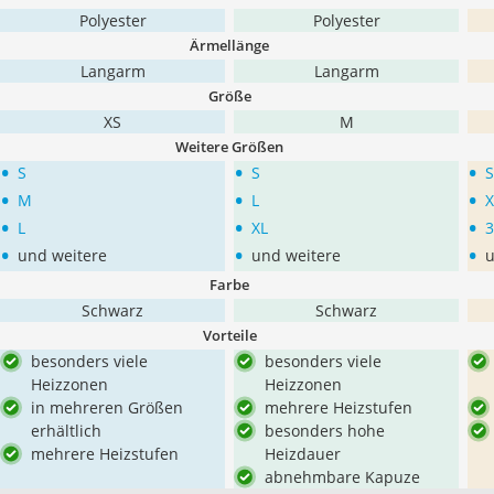
Polyester
Polyester
Ärmellänge
Langarm
Langarm
Größe
XS
M
Weitere Größen
•
•
•
S
S
S
•
•
•
M
L
X
•
•
•
L
XL
3
•
•
•
und weitere
und weitere
u
Farbe
Schwarz
Schwarz
Vorteile
besonders viele
besonders viele
Heizzonen
Heizzonen
in mehreren Größen
mehrere Heizstufen
erhältlich
besonders hohe
mehrere Heizstufen
Heizdauer
abnehmbare Kapuze