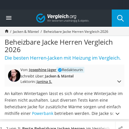
Die beliebtesten Vergleiche nach Kategorie
Vergleich
Mode
Boxershorts
Jacken & Mäntel
Beheizbare Jacke Herren Vergleich 2026
Cellulite-Leggings
Herrensocken
Beheizbare Jacke Herren Vergleich
Polarisierte Sonnenbrille
2026
Hausschuhe Herren
Die besten Herren-Jacken mit Heizung im Vergleich.
Radunterhose Damen
Suunto-Uhr
Von:
Josephine Jäger
Redakteurin
Überzieh-Sonnenbrille
schreibt über:
Jacken & Mäntel
RFID-Blocker
Lektorin:
Janina S.
Sneaker Herren
Geldbörse Herren
An kalten Wintertagen lässt es sich ohne eine Winterjacke im
Knirps-Regenschirm
Freien nicht aushalten. Laut diversen Tests kann eine
Periodenunterwäsche
beheizbare Jacke für zusätzliche Wärme sorgen und einfach
RFID-Schutzkarte
mithilfe einer
Powerbank
betrieben werden. Die Jacke sorgt
Motorradbrillen
für eine Wärmezufuhr, die verschiedene
Heizzonen aktiviert
Lederhose
und Ihren Körper aufwärmt
.
In unserer Vergleichstabelle
1 - 2 von 3:
Beste Beheizbare Jacken Herren
im Vergleich