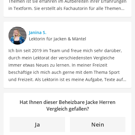
Themen ist sie erfahren im Aufbereiten ihrer Erfahrungen
in Textform. Sie erstellt als Fachautorin für alle Themen
rund um Haushalt und Aufbewahrung regelmäßig
Produktvergleiche, um Lesern dabei zu helfen, das beste
Produkt für ihre Bedürfnisse zu finden. Ein Schwerpunkt
Janina S.
liegt dabei auf Kaffeezubereitung, in der Josephine viel
Lektorin für Jacken & Mäntel
Erfahrung gesammelt hat, die sie jetzt mit den Lesern
Ich bin seit 2019 im Team und freue mich sehr darüber,
teilt.
durch mein Lektorat der verschiedensten Vergleiche
Der Beheizbare Jacke Herren-Vergleich ist aus unserer
immer etwas Neues zu lernen. In meiner Freizeit
Sicht besonders empfehlenswert für
Outdoor-Fans
und
beschäftige ich mich auch gerne mit dem Thema Sport
Schnell-Frierende
.
und Freizeit. Als Lektorin ist es meine Aufgabe, Texte auf
ihre inhaltliche Richtigkeit, sprachliche Präzision und
Lesbarkeit zu überprüfen. Mein Ziel ist es, unseren
Autoren dabei zu helfen, ihre Botschaften klar und
Hat Ihnen dieser Beheizbare Jacke Herren
effektiv zu kommunizieren. Durch meine Leidenschaft für
Vergleich gefallen?
das geschriebene Wort und meine breitgefächerten
Interessen, bringe ich frische Perspektiven sowie neue
Ja
Nein
Ideen in den Lektoratsprozess ein, um sicherzustellen,