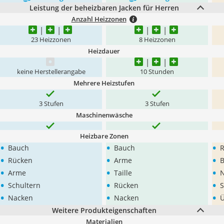
Leistung der beheizbaren Jacken für Herren
Anzahl Heizzonen
23 Heizzonen
8 Heizzonen
Heizdauer
keine Herstellerangabe
10 Stunden
Mehrere Heizstufen
3 Stufen
3 Stufen
Maschinenwäsche
Heizbare Zonen
•
•
•
Bauch
Bauch
•
•
•
Rücken
Arme
•
•
•
Arme
Taille
•
•
•
Schultern
Rücken
S
•
•
•
Nacken
Nacken
Weitere Produkteigenschaften
Materialien