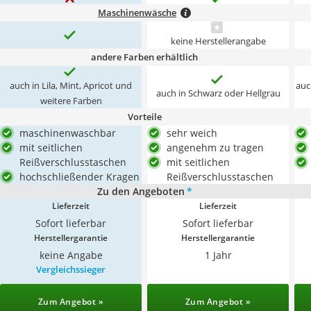
Maschinenwäsche
keine Herstellerangabe
andere Farben erhältlich
auch in Lila, Mint, Apricot und
auc
auch in Schwarz oder Hellgrau
weitere Farben
Vorteile
maschinenwaschbar
sehr weich
mit seitlichen
angenehm zu tragen
Reißverschlusstaschen
mit seitlichen
hochschließender Kragen
Reißverschlusstaschen
Zu den Angeboten
*
Lieferzeit
Lieferzeit
Sofort lieferbar
Sofort lieferbar
Herstellergarantie
Herstellergarantie
keine Angabe
1 Jahr
Vergleichssieger
Zum Angebot »
Zum Angebot »