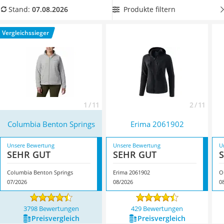
Ausweishülle
wunderbar für das Zwiebelschalen-Prinzip, also für mehrere
Produkte filtern
Stand:
07.08.2026
Bademantel Herren
Kleidungsschichten, eignen. Überzeugt hat uns hier im
Beheizbare Handschuhe
August 2026 besonders das Modell
Columbia Benton
Vergleichssieger
Gesundheitsschuhe
Springs
*
mit seinen Eigenschaften.
Service
1 / 11
2 / 11
Columbia Benton Springs
Erima 2061902
Unsere Bewertung
Unsere Bewertung
U
SEHR GUT
SEHR GUT
Columbia Benton Springs
Erima 2061902
O
07/2026
08/2026
0
3798 Bewertungen
429 Bewertungen
Preis­vergleich
Preis­vergleich