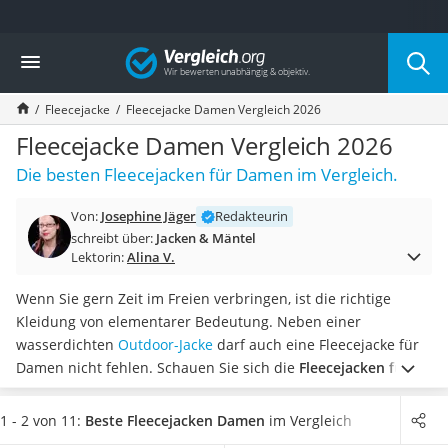
Die beliebtesten Vergleiche nach Kategorie
Vergleich
Mode
Boxershorts
Fleecejacke
Fleecejacke Damen Vergleich 2026
Cellulite-Leggings
Herrensocken
Fleecejacke Damen Vergleich 2026
Polarisierte Sonnenbrille
Die besten Fleecejacken für Damen im Vergleich.
Hausschuhe Herren
Radunterhose Damen
Von:
Josephine Jäger
Redakteurin
Suunto-Uhr
schreibt über:
Jacken & Mäntel
Überzieh-Sonnenbrille
Lektorin:
Alina V.
RFID-Blocker
Sneaker Herren
Wenn Sie gern Zeit im Freien verbringen, ist die richtige
Geldbörse Herren
Kleidung von elementarer Bedeutung. Neben einer
Knirps-Regenschirm
wasserdichten
Outdoor-Jacke
darf auch eine Fleecejacke für
Periodenunterwäsche
Damen nicht fehlen.
Schauen Sie sich die
Fleecejacken für
RFID-Schutzkarte
Damen
aus unserem Vergleich an, wenn Sie diese als
Motorradbrillen
alleinstehende Jacke oder als Zwischenschicht tragen
1 - 2 von 11:
Beste Fleecejacken Damen
im Vergleich
Lederhose
möchten. Tests im Internet bestätigen, dass sich Fleecejacken