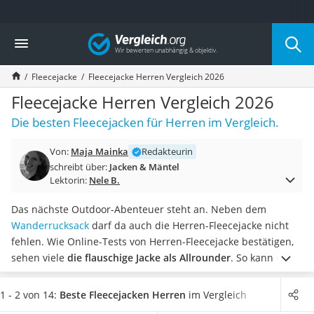
Die beliebtesten Vergleiche nach Kategorie
Vergleich
Mode
Boxershorts
Fleecejacke
Fleecejacke Herren Vergleich 2026
Cellulite-Leggings
Herrensocken
Fleecejacke Herren Vergleich 2026
Polarisierte Sonnenbrille
Die besten Fleecejacken für Herren im Vergleich.
Hausschuhe Herren
Radunterhose Damen
Von:
Maja Mainka
Redakteurin
Suunto-Uhr
schreibt über:
Jacken & Mäntel
Überzieh-Sonnenbrille
Lektorin:
Nele B.
RFID-Blocker
Sneaker Herren
Das nächste Outdoor-Abenteuer steht an. Neben dem
Geldbörse Herren
Wanderrucksack
darf da auch die Herren-Fleecejacke nicht
Knirps-Regenschirm
fehlen. Wie Online-Tests von Herren-Fleecejacke bestätigen,
Periodenunterwäsche
sehen viele
die flauschige Jacke als Allrounder
. So kann die
RFID-Schutzkarte
leichte Jacke unter anderem sowohl
im Sommer als auch im
Motorradbrillen
Winter
getragen werden.
Neben dem
geringen Eigengewicht
1 - 2 von 14:
Beste Fleecejacken Herren
im Vergleich
Lederhose
und dem weichen Material überzeugen noch weitere