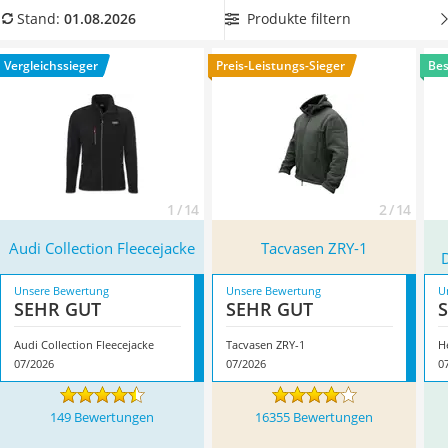
Ausweishülle
Eigenschaften. So sind viele der besten Fleecejacken
Produkte filtern
Stand:
01.08.2026
Bademantel Herren
atmungsaktiv und schnelltrocknend
. In unserer
Beheizbare Handschuhe
Vergleichstabelle finden Sie Produkte unterschiedlicher
Vergleichssieger
Preis-Leistungs-Sieger
Bes
Gesundheitsschuhe
Hersteller und Marken. Überzeugt hat uns hier im August
Service
2026 besonders das Modell
Audi Collection Fleecejacke
*
mit
seinen Eigenschaften.
1 / 14
2 / 14
Audi Collection Fleecejacke
Tacvasen ZRY-1
D
Unsere Bewertung
Unsere Bewertung
U
SEHR GUT
SEHR GUT
Audi Collection Fleecejacke
Tacvasen ZRY-1
07/2026
07/2026
0
149 Bewertungen
16355 Bewertungen