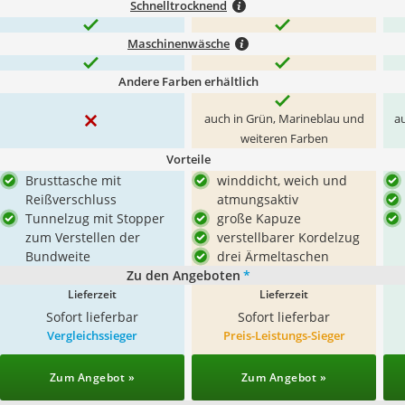
Schnelltrocknend
Maschinenwäsche
Andere Farben erhältlich
auch in Grün, Marineblau und
au
weiteren Farben
Vorteile
Brusttasche mit
winddicht, weich und
Reißverschluss
atmungsaktiv
Tunnelzug mit Stopper
große Kapuze
zum Verstellen der
verstellbarer Kordelzug
Bundweite
drei Ärmeltaschen
Zu den Angeboten
*
Lieferzeit
Lieferzeit
Sofort lieferbar
Sofort lieferbar
Vergleichssieger
Preis-Leistungs-Sieger
Zum Angebot »
Zum Angebot »