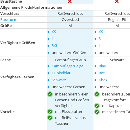
Brusttasche
Allgemeine Produktinformationen
Verschluss
Reißverschluss
Reißverschluss
Passform
Oversized
Regular Fit
Größe
M
M
•
•
XS
XS
•
•
L
S
Verfügbare Größen
•
•
5XL
L
•
•
und weitere Größen
und weitere
Farbe
Camouflage/Grün
Schwarz
•
•
Camouflage/Beige
Blau
•
•
Dunkelblau
Rot
Verfügbare Farben
•
•
Schwarz
Khaki
•
•
und weitere Farben
und weitere
in besonders vielen
besonders gute
Farben und Größen
Tragekomfort
verfügbar
mit Kapuze
mit Fleecefutter
mit seitlichen T
Vorteile
mit Reißverschluss-
Taschen