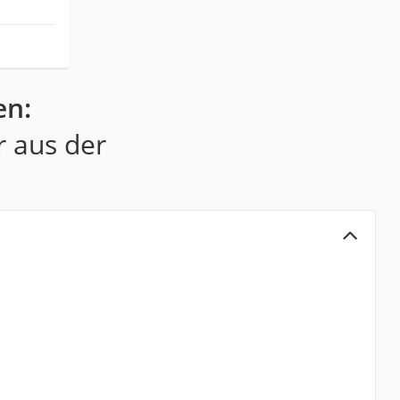
en:
r aus der