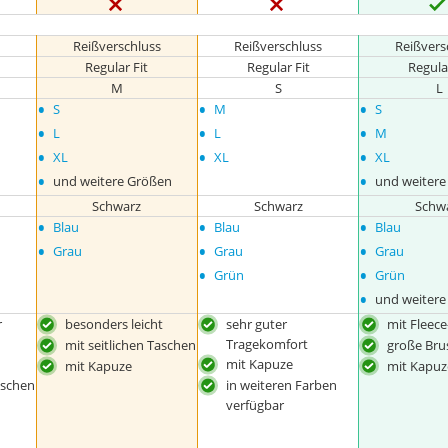
Reißverschluss
Reißverschluss
Reißvers
Regular Fit
Regular Fit
Regula
M
S
L
•
•
•
S
M
S
•
•
•
L
L
M
•
•
•
XL
XL
XL
•
•
und weitere Größen
und weitere
Schwarz
Schwarz
Schw
•
•
•
Blau
Blau
Blau
•
•
•
Grau
Grau
Grau
•
•
Grün
Grün
•
und weitere
r
besonders leicht
sehr guter
mit Fleece
Tragekomfort
mit seitlichen Taschen
große Bru
mit Kapuze
mit Kapuze
mit Kapuz
aschen
in weiteren Farben
verfügbar