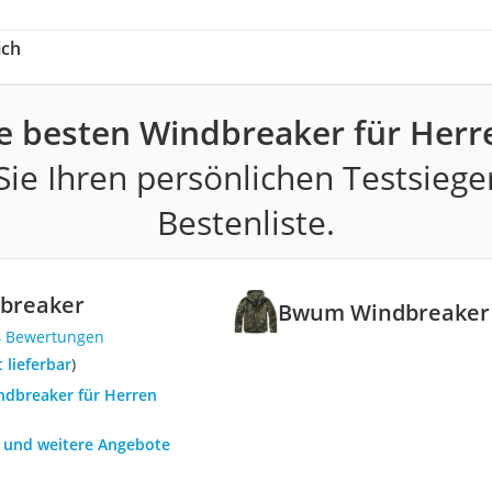
ich
e besten Windbreaker für Herr
ie Ihren persönlichen Testsiege
Bestenliste.
breaker
Bwum Windbreaker
4 Bewertungen
t lieferbar
)
indbreaker für Herren
h und weitere Angebote