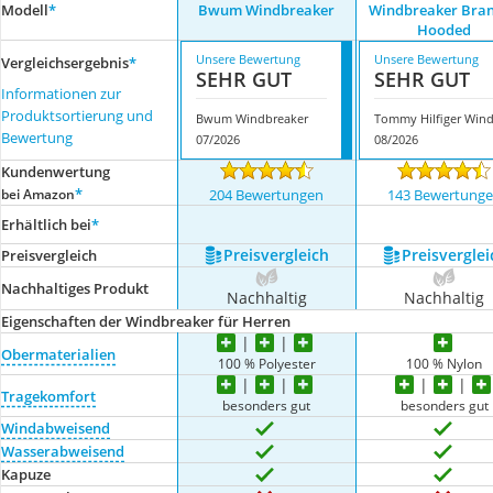
Modell
*
Bwum Windbreaker
Windbreaker Bra
Hooded
Unsere Bewertung
Unsere Bewertung
Vergleichsergebnis
*
SEHR GUT
SEHR GUT
Informationen zur
Produktsortierung und
Bwum Windbreaker
Bewertung
07/2026
08/2026
Kundenwertung
*
bei Amazon
204 Bewertungen
143 Bewertung
Erhältlich bei
*
Preis­vergleich
Preis­verglei
Preis­vergleich
Nachhaltiges Produkt
Nachhaltig
Nachhaltig
Eigenschaften der Windbreaker für Herren
Obermaterialien
100 % Polyester
100 % Nylon
Tragekomfort
besonders gut
besonders gut
Windabweisend
Wasserabweisend
Kapuze