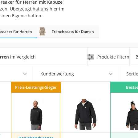
eaker für Herren mit Kapuze
,
zen. Überzeugt hat uns hier im
rm
einen Eigenschaften.
che
reaker für Herren
Trenchcoats für Damen
rren
im Vergleich
Produkte filtern
n
Kundenwertung
Sorti
chuhe
Preis-Leistungs-Sieger
Bestse
he
r