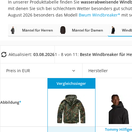
In unserer Produkttabelle finden Sie
wasserabweisende Windbr
Geldbörse Herren
mit denen Sie sich bei schlechtem Wetter besonders gut schüt
Knirps-Regenschi
August 2026 besonders das Modell
Bwum Windbreaker
*
mit s
Periodenunterwäs
Mäntel für Herren
Mäntel für Damen
Windb
RFID-Schutzkarte
Motorradbrillen
Lederhose
Aktualisiert:
03.08.2026
1 - 8 von 11:
Beste Windbreaker für He
Ausweishülle
Bademantel Herre
Preis in EUR
Hersteller
Beheizbare Hands
Vergleichssieger
Gesundheitsschu
Service
Abbildung
*
Tommy Hilfige