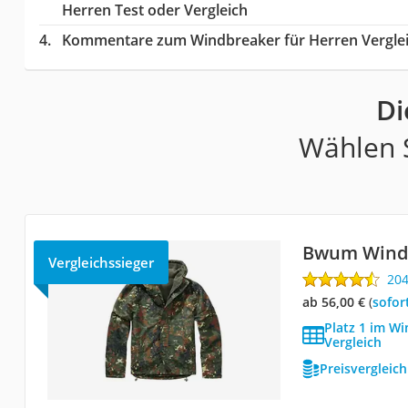
Herren Test oder Vergleich
Kommentare zum Windbreaker für Herren Vergle
Di
Wählen S
Bwum Wind
Vergleichssieger
20
ab 56,00 €
(
Sofor
Platz 1 im W
Vergleich
Preisvergleic