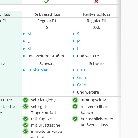
chluss
Reißverschluss
Reißverschluss
Re
r Fit
Regular Fit
Regular Fit
S
XXL
•
•
•
M
S
M
•
•
•
L
M
XL
•
•
•
XL
L
XXL
•
•
•
und weitere Größen
und weitere
und w
arz
Schwarz
Schwarz
•
•
•
Dunkelblau
Blau
keine
•
Grau
•
Grün
•
und weitere
-Futter
sehr langlebig
atmungsaktiv
sehr
Tra
sttasche
sehr guter
mit verstellbarer
mit
Tragekomfort
Kapuze
e
mit Kapuze
hochschließender
Reißverschluss
mit Brusttasche
in weiterer Farbe
verfügbar