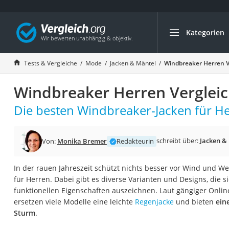
Kategorien
Die beliebtesten V
Mode
Tests & Vergleiche
Mode
Jacken & Mäntel
Windbreaker Herren V
Boxershorts
Windbreaker Herren Vergleic
Cellulite-Leggings
Herrensocken
Die besten Windbreaker-Jacken für He
Polarisierte Sonne
Hausschuhe Herr
schreibt über:
Jacken &
Von:
Monika Bremer
Redakteurin
Radunterhose Da
In der rauen Jahreszeit schützt nichts besser vor Wind und We
Suunto-Uhr
für Herren. Dabei gibt es diverse Varianten und Designs, die si
Überzieh-Sonnenbr
funktionellen Eigenschaften auszeichnen. Laut gängiger Onli
ersetzen viele Modelle eine leichte
Regenjacke
und bieten
ein
RFID-Blocker
Sturm
.
Sneaker Herren