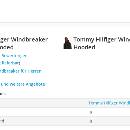
iger Windbreaker
Tommy Hilfiger Wi
ooded
Hooded
3 Bewertungen
t lieferbar
)
indbreaker für Herren
h und weitere Angebote
ils
Tommy Hilfiger Win
d
Ja
nd
Ja