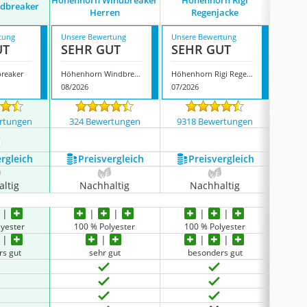
Höhenhorn Windbreaker
Höhenhorn Rigi
ndbreaker
Urban
Herren
Regenjacke
tung
Unsere Bewertung
Unsere Bewertung
Unsere
UT
SEHR GUT
SEHR GUT
GUT
breaker
Höhenhorn Windbreaker Herren
Höhenhorn Rigi Regenjacke
Urban 
08/2026
07/2026
08/202
rtungen
324 Bewertungen
9318 Bewertungen
677
ehr anzeigen
ergleich
Preis­vergleich
Preis­vergleich
P
ltig
Nachhaltig
Nachhaltig
N
lyester
100 % Polyester
100 % Polyester
10
rs gut
sehr gut
besonders gut