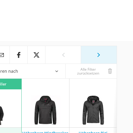
Alle Filter
eren nach
zurücksetzen
ller