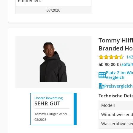
empfehlen.
07/2026
Tommy Hilf
Branded H
14
ab 90,00 €
(
Sofor
Platz 2 im W
Vergleich
Preisvergleic
Technische Deta
Unsere Bewertung
SEHR GUT
Modell
Tommy Hilfiger Windbreaker Branded Hooded
Windabweisen
08/2026
Wasserabweise