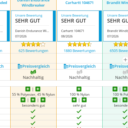
Danish Endurance
nded
Carhartt 104671
Brandit Wi
Windbreaker
Unsere Bewertung
Unsere Bewertung
Unsere Bewer
SEHR GUT
SEHR GUT
SEHR G
Tommy Hilfiger Windbreaker Branded Hooded
Danish Endurance Windbreaker
Carhartt 104671
Brandit Wind
07/2026
08/2026
07/2026
en
625 Bewertungen
1880 Bewertungen
6505 Bewe
m
ch
Preis­vergleich
Preis­vergleich
Preis­v
Nachhaltig
Nachhaltig
Nachha
55 % Polyester, 45 % Nylon
100 % Nylon
100 % Po
besonders gut
sehr gut
besonde