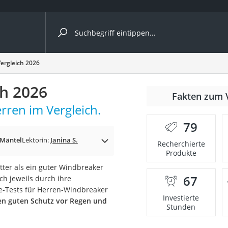
ergleiche nach Kategorie
ergleich 2026
h 2026
Fakten zum 
rren im Vergleich.
nbrille
79
en
 Mäntel
Lektorin:
Janina S.
Recherchierte
Produkte
men
tter als ein guter Windbreaker
67
ch jeweils durch ihre
ille
ne-Tests für Herren-Windbreaker
Investierte
en guten Schutz vor Regen und
Stunden