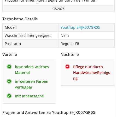
Produkt für einen guten Begleiter durch den Winter.
08/2026
Technische Details
Modell
Youthup EHJK007GR0S
Waschmaschinengeeignet
Nein
Passform
Regular Fit
Vorteile
Nachteile
besonders weiches
Pflege nur durch
Material
Handwäsche/Reinigu
ng
in weiteren Farben
verfügbar
mit Innentasche
Fragen und Antworten zu Youthup EHJK007GR0S