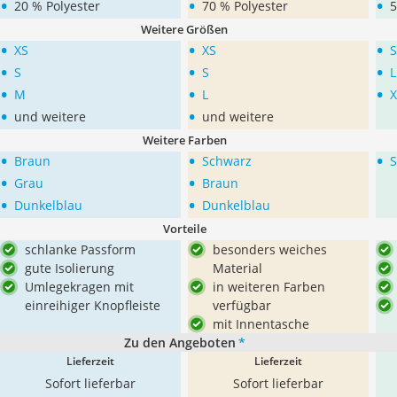
•
•
•
20 % Polyester
70 % Polyester
5
Weitere Größen
•
•
•
XS
XS
S
•
•
•
S
S
L
•
•
•
M
L
X
•
•
und weitere
und weitere
Weitere Farben
•
•
•
Braun
Schwarz
S
•
•
Grau
Braun
•
•
Dunkelblau
Dunkelblau
Vorteile
schlanke Passform
besonders weiches
gute Isolierung
Material
Umlegekragen mit
in weiteren Farben
einreihiger Knopfleiste
verfügbar
mit Innentasche
Zu den Angeboten
*
Lieferzeit
Lieferzeit
Sofort lieferbar
Sofort lieferbar