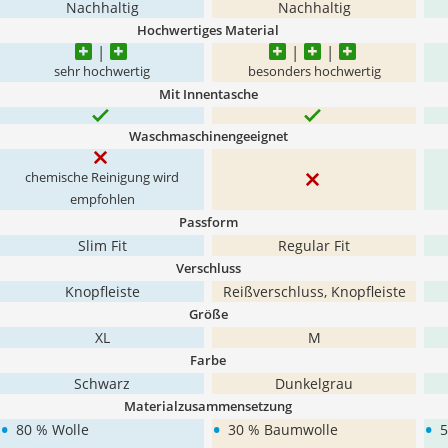
Nachhaltig
Nachhaltig
Hochwertiges Material
sehr hochwertig
besonders hochwertig
Mit Innentasche
Waschmaschinengeeignet
chemische Reinigung wird
empfohlen
Passform
Slim Fit
Regular Fit
Verschluss
Knopfleiste
Reißverschluss, Knopfleiste
Größe
XL
M
Farbe
Schwarz
Dunkelgrau
Materialzusammensetzung
•
•
•
80 % Wolle
30 % Baumwolle
5