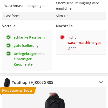
Chemische Reinigung wird
Waschmaschinengeeignet
empfohlen
Passform
Slim Fit
Vorteile
Nachteile
schlanke Passform
nicht
waschmaschinengee
gute Isolierung
ignet
Umlegekragen mit
einreihiger
Knopfleiste
Youthup EHJK007GR0S
Preis-Leistungs-Sieger