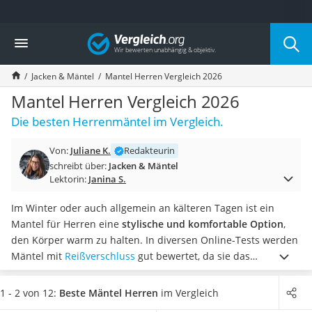
Die beliebtesten Vergleiche nach Kategorie
Vergleich
Mode
Boxershorts
Jacken & Mäntel
Mantel Herren Vergleich 2026
Cellulite-Leggings
Herrensocken
Mantel Herren Vergleich 2026
Polarisierte Sonnenbrille
Die besten Herrenmäntel im Vergleich.
Hausschuhe Herren
Radunterhose Damen
Von:
Juliane K.
Redakteurin
Suunto-Uhr
schreibt über:
Jacken & Mäntel
Überzieh-Sonnenbrille
Lektorin:
Janina S.
RFID-Blocker
Sneaker Herren
Im Winter oder auch allgemein an kälteren Tagen ist ein
Geldbörse Herren
Mantel für Herren eine
stylische und komfortable Option
,
Knirps-Regenschirm
den Körper warm zu halten. In diversen Online-Tests werden
Periodenunterwäsche
Mäntel mit
Reißverschluss
gut bewertet, da sie das
RFID-Schutzkarte
Eindringen von Wind verhindern.
Wählen Sie jetzt aus
Motorradbrillen
unserer Produkttabelle einen Mantel für Herren, welcher
1 - 2 von 12:
Beste Mäntel Herren
im Vergleich
Lederhose
Innentaschen besitzt und das trockene und
sichere