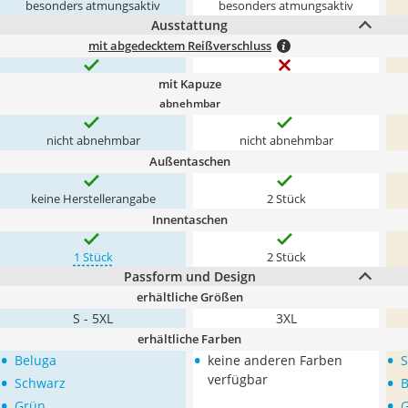
besonders atmungsaktiv
besonders atmungsaktiv
Ausstattung
mit abgedecktem Reißverschluss
mit Kapuze
abnehmbar
nicht abnehmbar
nicht abnehmbar
Außentaschen
keine Herstellerangabe
2 Stück
Innentaschen
1 Stück
2 Stück
Passform und Design
erhältliche Größen
S - 5XL
3XL
erhältliche Farben
•
•
•
Beluga
keine anderen Farben
S
•
•
verfügbar
Schwarz
B
•
•
Grün