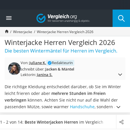
Die beliebtesten Vergleiche nach Kategorie
Vergleich
Mode
Boxershorts
Winterjacke
Winterjacke Herren Vergleich 2026
Cellulite-Leggings
Herrensocken
Winterjacke Herren Vergleich 2026
Polarisierte Sonnenbrille
Die besten Wintermäntel für Herren im Vergleich.
Hausschuhe Herren
Radunterhose Damen
Von:
Juliane K.
Redakteurin
Suunto-Uhr
schreibt über:
Jacken & Mäntel
Überzieh-Sonnenbrille
Lektorin:
Janina S.
RFID-Blocker
Sneaker Herren
Die richtige Kleidung entscheidet darüber, ob Sie im Winter
Geldbörse Herren
leicht frieren oder aber
mehrere Stunden im Freien
Knirps-Regenschirm
verbringen
können. Achten Sie nicht nur auf die Wahl der
Periodenunterwäsche
passenden Mütze, sowie warmer
Handschuhe
, sondern auch
RFID-Schutzkarte
auf eine hochwertige Jacke.
Wählen Sie jetzt eine der
Motorradbrillen
wärmenden Herren-Winterjacken unseres Vergleichs
aus. So
1 - 2 von 14:
Beste Winterjacken Herren
im Vergleich
Lederhose
steht dem eigenen Test bei eisigen Temperaturen nichts