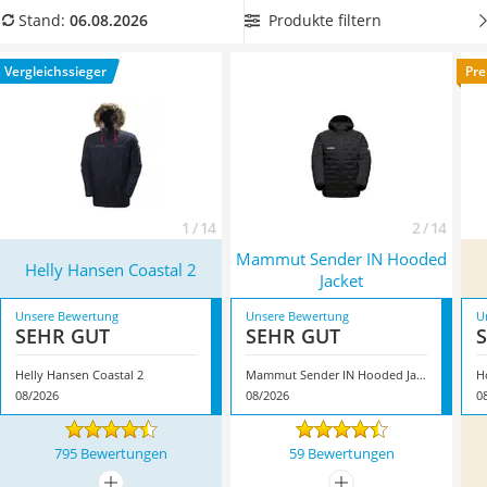
Ausweishülle
mehr im Wege. Überzeugt hat uns hier im August 2026
Produkte filtern
Stand:
06.08.2026
Bademantel Herren
besonders das Modell
Helly Hansen Coastal 2
*
mit seinen
Beheizbare Handschuhe
Eigenschaften.
Vergleichssieger
Pre
Gesundheitsschuhe
Service
1 / 14
2 / 14
Mammut Sender IN Hooded
Helly Hansen Coastal 2
Jacket
Unsere Bewertung
Unsere Bewertung
U
SEHR GUT
SEHR GUT
Helly Hansen Coastal 2
Mammut Sender IN Hooded Jacket
08/2026
08/2026
0
795 Bewertungen
59 Bewertungen