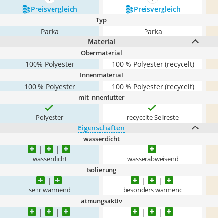
mehr anzeigen
mehr anzeigen
Preis­vergleich
Preis­vergleich
Typ
Parka
Parka
Material
Obermaterial
100% Polyester
100 % Polyester (recycelt)
Innenmaterial
100 % Polyester
100 % Polyester (recycelt)
mit Innenfutter
Polyester
recycelte Seilreste
Eigenschaften
wasserdicht
wasserdicht
wasserabweisend
Isolierung
sehr wärmend
besonders wärmend
atmungsaktiv