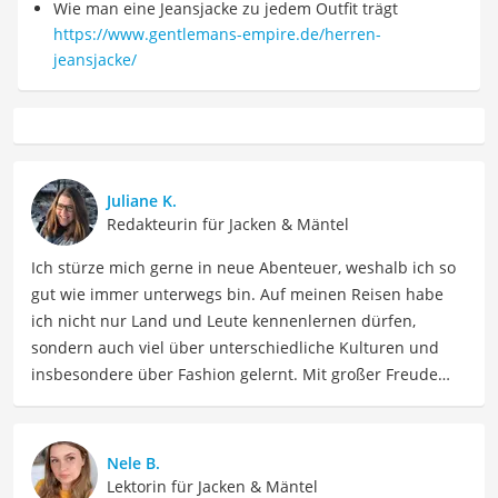
Wie man eine Jeansjacke zu jedem Outfit trägt
https://www.gentlemans-empire.de/herren-
jeansjacke/
Juliane K.
Redakteurin für Jacken & Mäntel
Ich stürze mich gerne in neue Abenteuer, weshalb ich so
gut wie immer unterwegs bin. Auf meinen Reisen habe
ich nicht nur Land und Leute kennenlernen dürfen,
sondern auch viel über unterschiedliche Kulturen und
insbesondere über Fashion gelernt. Mit großer Freude
möchte ich nun mein Fachwissen und meine Leidenschaft
für Bekleidung als Autorin im Bereich Mode mit Ihnen
teilen. Meine Beiträge umfassen Modetrends,
Nele B.
Stylingtipps, Produktbewertungen und Modeinspirationen
Lektorin für Jacken & Mäntel