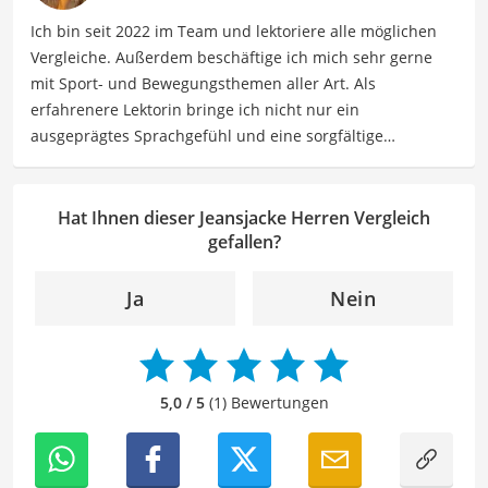
für verschiedene Anlässe.
Ich bin seit 2022 im Team und lektoriere alle möglichen
Der Jeansjacke für Herren-Vergleich ist aus unserer Sicht
Vergleiche. Außerdem beschäftige ich mich sehr gerne
besonders empfehlenswert für
Männer
.
mit Sport- und Bewegungsthemen aller Art. Als
erfahrenere Lektorin bringe ich nicht nur ein
ausgeprägtes Sprachgefühl und eine sorgfältige
Arbeitsweise mit, sondern auch mein Interesse an
sportlichen Aktivitäten. Durch meine Tätigkeit als Lektorin
kann ich dazu beitragen, Texte inhaltlich präzise, gut
Hat Ihnen dieser Jeansjacke Herren Vergleich
strukturiert und sprachlich einwandfrei zu gestalten.
gefallen?
Mein Ziel ist es, unsere Inhalte auf ihre inhaltliche
Kohärenz, logische Schlüssigkeit und stilistische Qualität
Ja
Nein
zu überprüfen sowie gegebenenfalls zu verbessern. Mit
meinem Hintergrund im Bereich Sport und meiner Liebe
zur geschriebenen Sprache trage ich dazu bei, dass
unsere Vergleiche ansprechend, verständlich sowie
5,0 / 5
(1) Bewertungen
fehlerfrei sind.