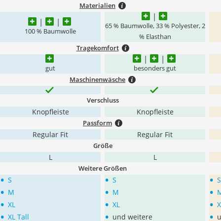
Materialien
65 % Baumwolle, 33 % Polyester, 2
100 % Baumwolle
% Elasthan
Tragekomfort
gut
besonders gut
Maschinenwäsche
Verschluss
Knopfleiste
Knopfleiste
Passform
Regular Fit
Regular Fit
Größe
L
L
Weitere Größen
•
•
•
S
S
S
•
•
•
M
M
•
•
•
XL
XL
X
•
•
•
XL Tall
und weitere
u