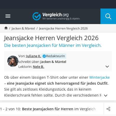
Die beliebtesten Vergleiche nach Kategorie
Vergleich
Mode
Boxershorts
Jacken & Mäntel
Jeansjacke Herren Vergleich 2026
Cellulite-Leggings
Herrensocken
Jeansjacke Herren Vergleich 2026
Polarisierte Sonnenbrille
Die besten Jeansjacken für Männer im Vergleich.
Hausschuhe Herren
Radunterhose Damen
Von:
Juliane K.
Redakteurin
Suunto-Uhr
schreibt über:
Jacken & Mäntel
Überzieh-Sonnenbrille
Lektorin:
Nele B.
RFID-Blocker
Sneaker Herren
Ob über einem lässigen T-Shirt oder unter einer
Winterjacke
Geldbörse Herren
–
eine Jeansjacke eignet sich hervorragend für jedes Outfit
.
Knirps-Regenschirm
Sie gilt als zeitloses Kleidungsstück, das in keinem
Periodenunterwäsche
Kleiderschrank fehlen sollte. Durch die verschiedenen Farben
RFID-Schutzkarte
und Größen lassen sich die Jeansjacken je nach Style
Motorradbrillen
anpassen. Wie mehrere Tests im Internet zeigen, sorgt der
1 - 2 von 10:
Beste Jeansjacken für Herren
im Vergleich
Lederhose
Jeansstoff für eine hohe Formstabilität und ein angenehmes