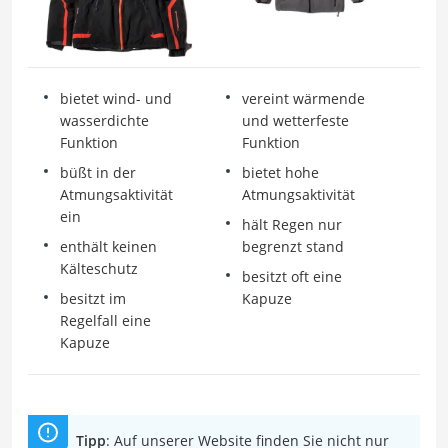
bietet wind- und
vereint wärmende
z
wasserdichte
und wetterfeste
Funktion
Funktion
büßt in der
bietet hohe
b
Atmungsaktivität
Atmungsaktivität
ein
hält Regen nur
i
enthält keinen
begrenzt stand
b
Kälteschutz
besitzt oft eine
besitzt im
Kapuze
Regelfall eine
Kapuze
Tipp
: Auf unserer Website finden Sie nicht nur