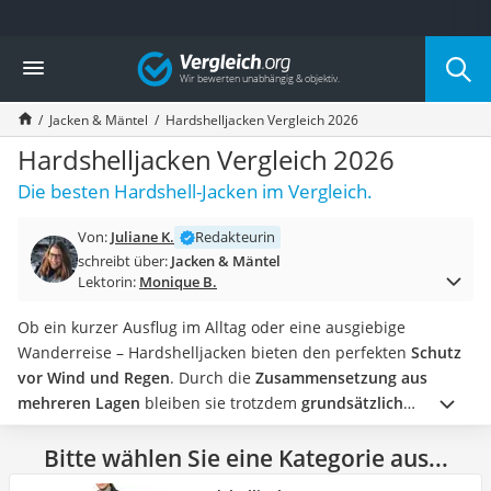
Die beliebtesten Vergleiche nach Kategorie
Vergleich
Mode
Boxershorts
Jacken & Mäntel
Hardshelljacken Vergleich 2026
Cellulite-Leggings
Herrensocken
Hardshelljacken Vergleich 2026
Polarisierte Sonnenbrille
Die besten Hardshell-Jacken im Vergleich.
Hausschuhe Herren
Radunterhose Damen
Von:
Juliane K.
Redakteurin
Suunto-Uhr
schreibt über:
Jacken & Mäntel
Überzieh-Sonnenbrille
Lektorin:
Monique B.
RFID-Blocker
Sneaker Herren
Ob ein kurzer Ausflug im Alltag oder eine ausgiebige
Geldbörse Herren
Wanderreise – Hardshelljacken bieten den perfekten
Schutz
Knirps-Regenschirm
vor Wind und Regen
. Durch die
Zusammensetzung aus
Periodenunterwäsche
mehreren Lagen
bleiben sie trotzdem
grundsätzlich
RFID-Schutzkarte
atmungsaktiv
, sodass es nicht zur unangenehmen
Motorradbrillen
Schweißbildung kommt.
Bitte wählen Sie eine Kategorie aus...
Gleichzeitig sind die Allrounder nicht
Lederhose
nur funktional, sondern auch modisch und werden
in