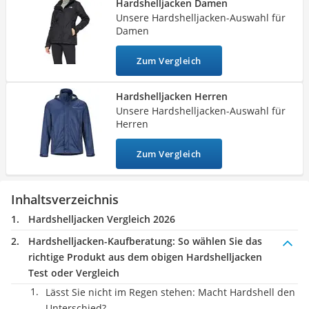
Hardshelljacken Damen
Ausweishülle
zahlreichen Farben und Schnitten angeboten
. Finden Sie in
Unsere Hardshelljacken-Auswahl für
Bademantel Herren
unserer Test- oder Vergleichstabelle die Hardshelljacke, die
Damen
Beheizbare Handschuhe
perfekt zu Ihnen und Ihren Outdoor-Aktivitäten passt.
Gesundheitsschuhe
Zum Vergleich
Service
Hardshelljacken Herren
Unsere Hardshelljacken-Auswahl für
Herren
Zum Vergleich
Inhaltsverzeichnis
Hardshelljacken Vergleich 2026
Hardshelljacken-Kaufberatung
: So wählen Sie das
richtige Produkt aus dem obigen Hardshelljacken
Test oder Vergleich
Lässt Sie nicht im Regen stehen: Macht Hardshell den
Unterschied?