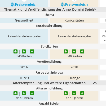
mehr anzeigen
mehr anzeigen
Preis­vergleich
Preis­vergleich
Thematik und Veröffentlichung des Anno-Domini-Spiels
Thema
Gesundheit
Kuriositäten
Kurzbeschreibung
Re
keine Herstellerangabe
keine Herstellerangabe
in
Spielkarten
340 Karten
340 Karten
Veröffentlichung
2016
2018
Farbe der Spielbox
Türkis
Orange
Altersempfehlung und weitere Eigenschaften
Altersempfehlung
ab 10 Jahren
ab 10 Jahren
Anzahl Spieler