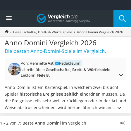
Die beliebtesten Vergleiche nach Kategorie
Vergleich
Freizeit & Sport
Gartentrampolin
Gesellschafts-, Brett- & Würfelspiele
Anno Domini Vergleich 2026
Trampolin
Metalldetektor
Anno Domini Vergleich 2026
Eufab-Fahrradträger
Die besten Anno-Domini-Spiele im Vergleich.
Trampolin 366 cm
Fahrradschloss
Von:
Henriette Ast
Redakteurin
Aluminium-Koffer
schreibt über:
Gesellschafts-, Brett- & Würfelspiele
Futterboot
Lektorin:
Nele B.
Air Bike
E-Bike-Dreirad
Anno-Domini ist ein Kartenspiel, in welchem zwei bis acht
Trekkingschuhe Herren
Spieler
historische Ereignisse zeitlich einordnen
müssen. Da
Reisetasche mit Rollen
die Ereignisse teils sehr weit zurückliegen oder in der Art und
Klimmzugstation
Weise abstrus erscheinen, wird hierbei ähnlich wie am
Koffer
Pokertisch
gerne geblufft. Der Sieger des Wissensspiels ist
Nachtsichtgerät
die Person, die zuerst keine Karten mehr auf der Hand hat.
1 - 2 von 7:
Beste Anno Domini
im Vergleich
Faltschloss
Wählen Sie jetzt aus unserer Vergleichstabelle Anno Domini