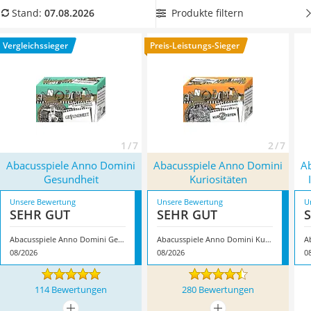
Handgepäck-Koffer
"Black", um
furchteinflößende Ereignisse und Katastrophen
Produkte filtern
Stand:
07.08.2026
Vibrationsplatte
in einer spannenden Runde historisch einzuordnen.
Wanderschuhe Herren
Überzeugt hat uns hier im August 2026 besonders das
Vergleichssieger
Preis-Leistungs-Sieger
Sicherheitsweste Reiten
Modell
Abacusspiele Anno Domini Gesundheit
*
mit seinen
Service
Eigenschaften.
1 / 7
2 / 7
Abacusspiele Anno Domini
Abacusspiele Anno Domini
A
Gesundheit
Kuriositäten
Unsere Bewertung
Unsere Bewertung
U
SEHR GUT
SEHR GUT
Abacusspiele Anno Domini Gesundheit
Abacusspiele Anno Domini Kuriositäten
08/2026
08/2026
0
114 Bewertungen
280 Bewertungen