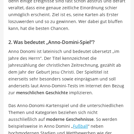
denn einige Ereignisse sind fast schon abstrus und derart
veraltet, dass eine genaue zeitliche Einordnung schier
unmöglich erscheint. Ziel ist es, seine Karten als Erster
loszuwerden und so zu gewinnen. Wer dabei gut bluffen
kann, hat die besten Chancen.
2. Was bedeutet „Anno-Domini-Spiel“?
Anno Donomi ist lateinisch und bedeutet übersetzt „im
Jahre des Herrn“. Der Titel kennzeichnet die
Jahreszählung der christlichen Zeitrechnung, gezählt ab
dem Jahr der Geburt Jesu Christi. Der Spieltitel ist
einerseits sehr besonders sowie einprägsam und soll
anderseits laut Anno-Domini-Tests im Internet den Bezug
zur
menschlichen Geschichte
implizieren.
Das Anno-Donomi-Kartenspiel und die unterschiedlichen
Themen und Kategorien beziehen sich nicht
ausschließlich auf
moderne Geschehnisse
. So werden
beispielsweise in Anno Domini „
Fußball
“ neben
hochmodernen Stadien und Wettbewerben wie der