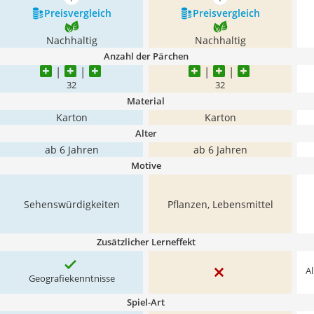
mehr anzeigen
mehr anzeigen
Preis­vergleich
Preis­vergleich
Nachhaltig
Nachhaltig
Anzahl der Pärchen
32
32
Material
Karton
Karton
Alter
ab 6 Jahren
ab 6 Jahren
Motive
Sehenswürdigkeiten
Pflanzen, Lebensmittel
Zusätzlicher Lerneffekt
Al
Geografiekenntnisse
Spiel-Art