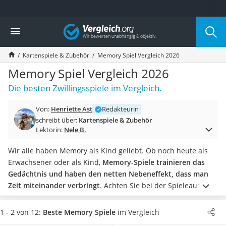
Die beliebtesten Vergleiche nach Kategorie
Vergleich
Freizeit & Sport
Gartentrampolin
Kartenspiele & Zubehör
Memory Spiel Vergleich 2026
Trampolin
Metalldetektor
Memory Spiel Vergleich 2026
Eufab-Fahrradträger
Die besten Zwillingsspiele im Vergleich.
Trampolin 366 cm
Fahrradschloss
Von:
Henriette Ast
Redakteurin
Aluminium-Koffer
schreibt über:
Kartenspiele & Zubehör
Futterboot
Lektorin:
Nele B.
Air Bike
E-Bike-Dreirad
Wir alle haben Memory als Kind geliebt. Ob noch heute als
Trekkingschuhe Herren
Erwachsener oder als Kind,
Memory-Spiele trainieren das
Reisetasche mit Rollen
Gedächtnis und haben den netten Nebeneffekt, dass man
Klimmzugstation
Zeit miteinander verbringt
.
Achten Sie bei der Spieleauswahl
Koffer
als erstes auf die
empfohlene Altersangabe
.
Anagramm-
Nachtsichtgerät
Memorys für Achtjährige
überfordern ein Kleinkind, während
1 - 2 von 12:
Beste Memory Spiele
im Vergleich
Faltschloss
Schulkinder sich mit
Memorys für Dreijährige
langweilen. Sie