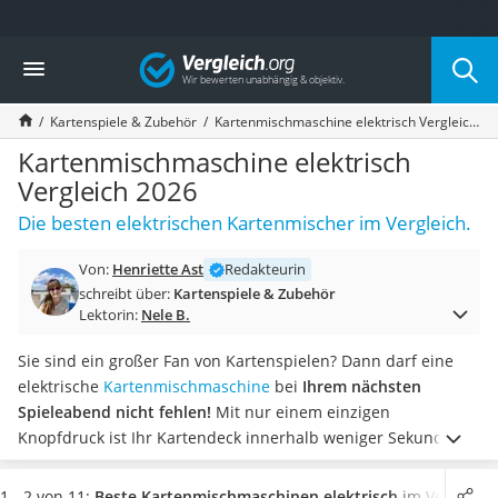
Die beliebtesten Vergleiche nach Kategorie
Vergleich
Freizeit & Sport
Gartentrampolin
Kartenspiele & Zubehör
Kartenmischmaschine elektrisch Vergleich 2026
Trampolin
Metalldetektor
Kartenmischmaschine elektrisch
Eufab-Fahrradträger
Vergleich 2026
Trampolin 366 cm
Die besten elektrischen Kartenmischer im Vergleich.
Fahrradschloss
Aluminium-Koffer
Von:
Henriette Ast
Redakteurin
Futterboot
schreibt über:
Kartenspiele & Zubehör
Air Bike
Lektorin:
Nele B.
E-Bike-Dreirad
Trekkingschuhe Herren
Sie sind ein großer Fan von Kartenspielen? Dann darf eine
Reisetasche mit Rollen
elektrische
Kartenmischmaschine
bei
Ihrem nächsten
Klimmzugstation
Spieleabend nicht fehlen!
Mit nur einem einzigen
Koffer
Knopfdruck ist Ihr Kartendeck innerhalb weniger Sekunden
Nachtsichtgerät
fair gemischt. Diverse Tests im Internet beschreiben, dass
Faltschloss
eine gute Kartenmischmaschine
Karten in unterschiedlichen
1 - 2 von 11:
Beste Kartenmischmaschinen elektrisch
im Vergleich