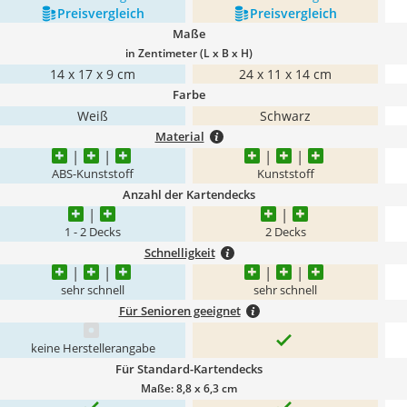
Preis­vergleich
Preis­vergleich
Maße
in Zentimeter (L x B x H)
‎14 x 17 x 9 cm
24 x 11 x 14 cm
Farbe
Weiß
Schwarz
Material
ABS-Kunststoff
Kunststoff
Anzahl der Kartendecks
1 - 2 Decks
2 Decks
Schnelligkeit
sehr schnell
sehr schnell
Für Senioren geeignet
keine Herstellerangabe
Für Standard-Kartendecks
Maße: 8,8 x 6,3 cm