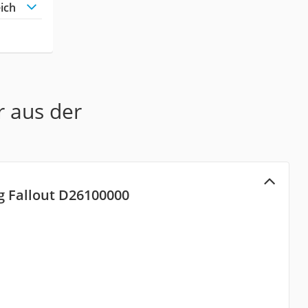
ich
r aus der
g Fallout D26100000