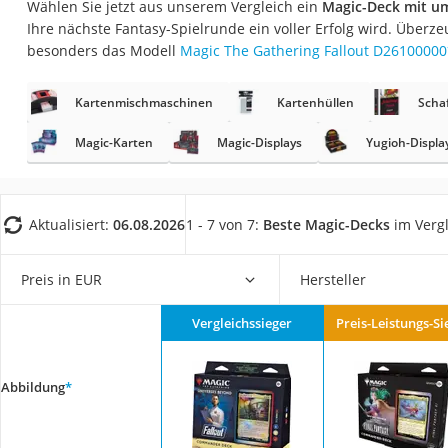
Wählen Sie jetzt aus unserem Vergleich ein
Magic-Deck mit u
Trekkingschuhe H
Ihre nächste Fantasy-Spielrunde ein voller Erfolg wird. Überz
Reisetasche mit Ro
besonders das Modell
Magic The Gathering Fallout D26100000
Klimmzugstation
Kartenmischmaschinen
Kartenhüllen
Scha
Koffer
Nachtsichtgerät
Magic-Karten
Magic-Displays
Yugioh-Displa
Faltschloss
Handgepäck-Koffe
Aktualisiert:
06.08.2026
1 - 7 von 7:
Beste Magic-Decks
im Vergl
Vibrationsplatte
Wanderschuhe He
Preis in EUR
Hersteller
Sicherheitsweste R
Vergleichssieger
Preis-Leistungs-Si
Service
Abbildung
*