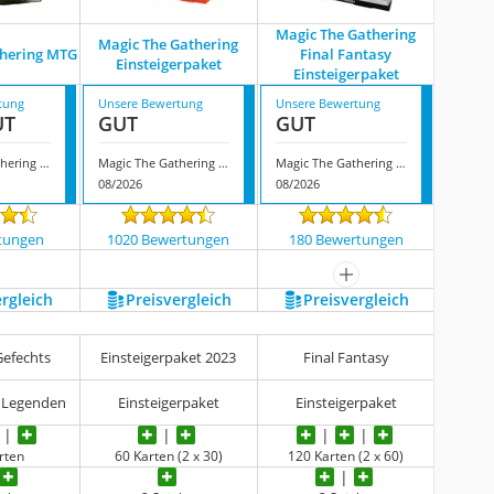
Magic The Gathering
Magic The Gathering
thering MTG
Final Fantasy
Einsteigerpaket
Einsteigerpaket
tung
Unsere Bewertung
Unsere Bewertung
UT
GUT
GUT
Magic The Gathering MTG
Magic The Gathering Einsteigerpaket
Magic The Gathering Final Fantasy Einsteigerpaket
08/2026
08/2026
tungen
1020 Bewertungen
180 Bewertungen
mehr anzeigen
ergleich
Preis­vergleich
Preis­vergleich
Gefechts
Einsteigerpaket 2023
Final Fantasy
Legenden
Einsteigerpaket
Einsteigerpaket
rten
60 Karten (2 x 30)
120 Karten (2 x 60)