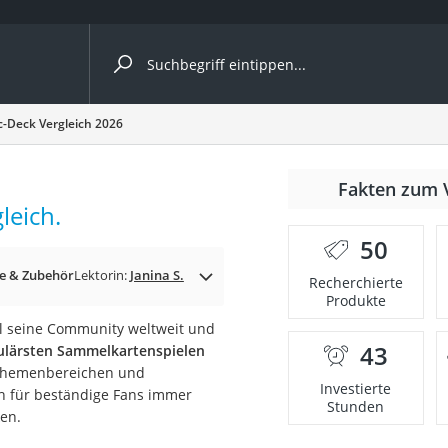
ergleiche nach Kategorie
-Deck Vergleich 2026
Fakten zum 
leich.
er
50
le & Zubehör
Lektorin:
Janina S.
Recherchierte
Produkte
iel seine Community weltweit und
43
ulärsten Sammelkartenspielen
n Themenbereichen und
Investierte
ch für beständige Fans immer
Stunden
en.