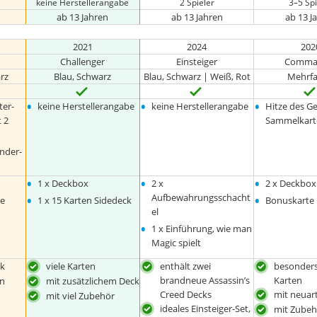
keine Herstellerangabe
2 Spieler
3–5 Spi
ab 13 Jahren
ab 13 Jahren
ab 13 J
2021
2024
202
Challenger
Einsteiger
Comma
rz
Blau, Schwarz
Blau, Schwarz | Weiß, Rot
Mehrfa
•
•
•
ter-
keine Herstellerangabe
keine Herstellerangabe
Hitze des G
 2
Sammelkart
nder-
•
•
•
1 x Deckbox
2 x
2 x Deckbox
•
•
Aufbewahrungsschacht
ge
1 x 15 Karten Sidedeck
Bonuskarte
el
•
1 x Einführung, wie man
Magic spielt
ck
viele Karten
enthält zwei
besonders
brandneue Assassin’s
Karten
on
mit zusätzlichem Deck
Creed Decks
mit neuar
mit viel Zubehör
ideales Einsteiger-Set,
mit Zubeh