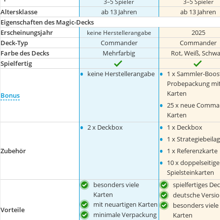
3–5 Spieler
3–5 Spieler
Altersklasse
ab 13 Jahren
ab 13 Jahren
Eigenschaften des Magic-Decks
Erscheinungsjahr
2025
keine Herstellerangabe
Deck-Typ
Commander
Commander
Farbe des Decks
Mehrfarbig
Rot, Weiß, Schwa
Spielfertig
•
•
keine Herstellerangabe
1 x Sammler-Boos
Probepackung mit
Karten
Bonus
•
25 x neue Comma
Karten
•
•
2 x Deckbox
1 x Deckbox
•
1 x Strategiebeila
•
Zubehör
1 x Referenzkarte
•
10 x doppelseitige
Spielsteinkarten
besonders viele
spielfertiges De
Karten
deutsche Versi
mit neuartigen Karten
besonders viele
Vorteile
minimale Verpackung
Karten