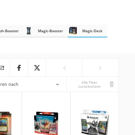
oh-Booster
Magic-Booster
Magic-Deck
Alle Filter
eren nach
zurücksetzen