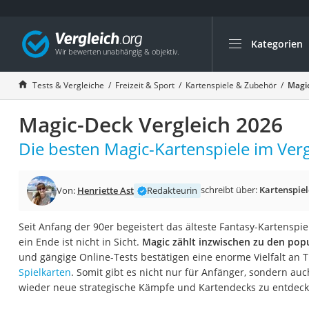
Kategorien
Die beliebtesten V
Freizeit & Sport
Tests & Vergleiche
Freizeit & Sport
Kartenspiele & Zubehör
Magic
Gartentrampolin
Magic-Deck Vergleich 2026
Trampolin
Metalldetektor
Die besten Magic-Kartenspiele im Verg
Eufab-Fahrradträg
Trampolin 366 cm
schreibt über:
Kartenspie
Von:
Henriette Ast
Redakteurin
Fahrradschloss
Seit Anfang der 90er begeistert das älteste Fantasy-Kartensp
Aluminium-Koffer
ein Ende ist nicht in Sicht.
Magic zählt inzwischen zu den pop
Futterboot
und gängige Online-Tests bestätigen eine enorme Vielfalt a
Spielkarten
. Somit gibt es nicht nur für Anfänger, sondern au
Air Bike
wieder neue strategische Kämpfe und Kartendecks zu entdeck
E-Bike-Dreirad