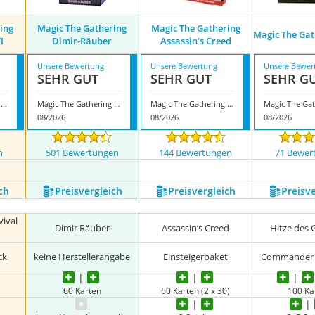
ing
Magic The Gathering
Magic The Gathering
Magic The Ga
I
Dimir-Räuber
Assassin’s Creed
Unsere Bewertung
Unsere Bewertung
Unsere Bewer
SEHR GUT
SEHR GUT
SEHR G
Magic The Gathering Final Fantasy VI
Magic The Gathering Dimir-Räuber
Magic The Gathering Assassin’s Creed
08/2026
08/2026
08/2026
n
501 Bewertungen
144 Bewertungen
71 Bewer
ch
Preis­vergleich
Preis­vergleich
Preis­v
vival
Dimir Räuber
Assassin’s Creed
Hitze des 
ck
keine Herstellerangabe
Einsteigerpaket
Commander 
60 Karten
60 Karten (2 x 30)
100 Ka