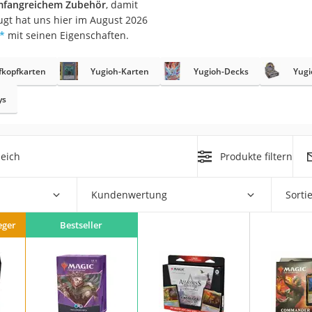
mfangreichem Zubehör
, damit
erren
eugt hat uns hier im August 2026
llen
*
mit seinen Eigenschaften.
fkopfkarten
Yugioh-Karten
Yugioh-Decks
Yugi
ys
r
eich
Produkte filtern
rren
Kundenwertung
Sorti
eiten
eger
Bestseller