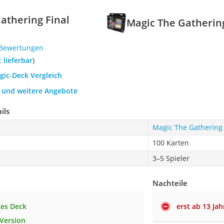
athering Final
Magic The Gathering
 Bewertungen
t lieferbar
)
gic-Deck Vergleich
h und weitere Angebote
ils
Magic The Gathering 
100 Karten
3–5 Spieler
Nachteile
ges Deck
erst ab 13 Ja
Version