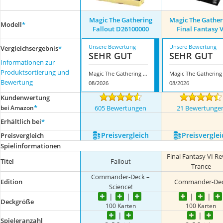
Magic The Gathering
Magic The Gather
Modell
*
Fallout D26100000
Final Fantasy V
Unsere Bewertung
Unsere Bewertung
Vergleichsergebnis
*
SEHR GUT
SEHR GUT
Informationen zur
Produktsortierung und
Magic The Gathering Fallout D26100000
Bewertung
08/2026
08/2026
Kundenwertung
*
bei Amazon
605 Bewertungen
21 Bewertunge
Erhältlich bei
*
Preis­vergleich
Preis­verglei
Preis­vergleich
Spielinformationen
Final Fantasy VI Re
Titel
Fallout
Trance
Commander-Deck –
Edition
Commander-De
Science!
Deckgröße
100 Karten
100 Karten
Spieleranzahl