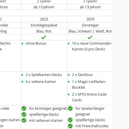
eler
2 Spieler
2 Spieler
ahren
ab 13 Jahren
ab 13 Jahren
0
2023
2025
nder
Einsteigerpaket
Einsteiger
rbig
Blau, Rot
Blau, Schwarz | Weiß, Rot
•
•
efechts
ohne Bonus
10 x neue Commander-
e
Karten (5 pro Deck)
•
•
2 x Spielkarten-Decks
2 x Deckbox
•
•
6 x seltene Karten
1 x Magic-Leitfaden-
Booklet
•
2 x MTG Arena Code
Cards
 viele
für Einsteiger geeignet
für Spielanfänger
geeignet
spielfertige Decks
tigen Karten
spielfertige Decks
mit seltenen Karten
ör
mit Freischaltcodes