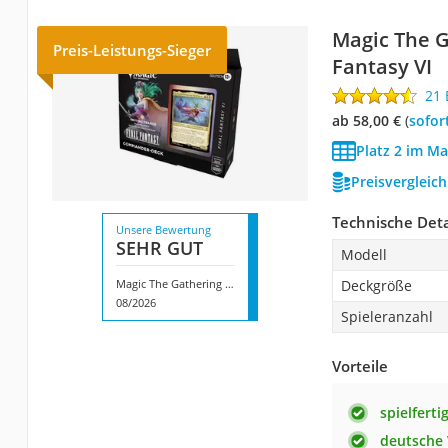
Magic The G
Preis-Leistungs-Sieger
Fantasy VI
21
ab 58,00 €
(
Sofor
Platz 2 im Ma
Preisvergleic
Technische Deta
Unsere Bewertung
SEHR GUT
Modell
Magic The Gathering Final Fantasy VI
Deckgröße
08/2026
Spieleranzahl
Vorteile
spielferti
deutsche 