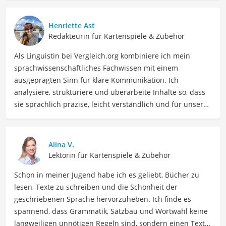
Henriette Ast
Redakteurin für Kartenspiele & Zubehör
Als Linguistin bei Vergleich.org kombiniere ich mein
sprachwissenschaftliches Fachwissen mit einem
ausgeprägten Sinn für klare Kommunikation. Ich
analysiere, strukturiere und überarbeite Inhalte so, dass
sie sprachlich präzise, leicht verständlich und für unsere
Leser:innen informierend sind. Mein Schwerpunkt liegt
dabei unter anderem auf Freizeit-Themen. Auch privat
beschäftige ich mich gerne mit verschiedenen Hobbys
Alina V.
und Freizeitaktivitäten. Dieses Interesse spiegelt sich in
Lektorin für Kartenspiele & Zubehör
meinen Beiträgen wider, die sich mit Freizeitideen,
Schon in meiner Jugend habe ich es geliebt, Bücher zu
Reiseempfehlungen, Hobbytipps und Anregungen für die
lesen, Texte zu schreiben und die Schönheit der
Freizeitgestaltung befassen.
geschriebenen Sprache hervorzuheben. Ich finde es
Der Yugioh-Deck-Vergleich ist aus unserer Sicht
spannend, dass Grammatik, Satzbau und Wortwahl keine
besonders empfehlenswert für
Spieler
.
langweiligen unnötigen Regeln sind, sondern einen Text