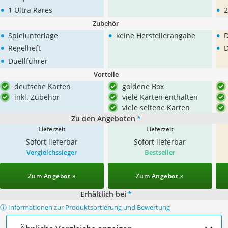
•
•
1 Ultra Rares
2
Zubehör
•
•
•
Spielunterlage
keine Herstellerangabe
D
•
•
Regelheft
D
•
Duellführer
Vorteile
deutsche Karten
goldene Box
inkl. Zubehör
viele Karten enthalten
viele seltene Karten
Zu den Angeboten
*
Lieferzeit
Lieferzeit
Sofort lieferbar
Sofort lieferbar
Vergleichssieger
Bestseller
Zum Angebot »
Zum Angebot »
Erhältlich bei
*
ⓘ Informationen zur Produktsortierung und Bewertung