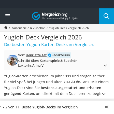
Die beliebtesten Vergleiche nach Kategorie
Vergleich
Freizeit & Sport
Gartentrampolin
Kartenspiele & Zubehör
Yugioh-Deck Vergleich 2026
Trampolin
Metalldetektor
Yugioh-Deck Vergleich 2026
Eufab-Fahrradträger
Die besten Yugioh-Karten-Decks im Vergleich.
Trampolin 366 cm
Fahrradschloss
Von:
Henriette Ast
Redakteurin
Aluminium-Koffer
schreibt über:
Kartenspiele & Zubehör
Futterboot
Lektorin:
Alina V.
Air Bike
E-Bike-Dreirad
Yugioh-Karten erschienen im Jahr 1999 und sorgen seither
Trekkingschuhe Herren
für viel Spaß bei jungen und alten Yu-Gi-Oh!-Fans. Mit einem
Reisetasche mit Rollen
Yugioh-Deck sind Sie
bestens ausgestattet und erhalten
Klimmzugstation
genügend Karten
, um direkt mit dem Duellieren zu beginnen.
Koffer
Damit Ihre Karten nicht beschädigt werden, empfehlen
Nachtsichtgerät
gängige Tests im Internet die Nutzung von
Kartenhüllen
.
1 - 2 von 11:
Beste Yugioh-Decks
im Vergleich
Faltschloss
Wählen Sie jetzt aus unserer Vergleichstabelle ein
Yugioh-