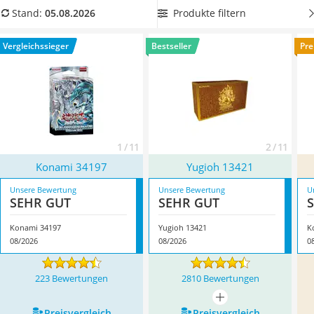
Handgepäck-Koffer
Deck mit besonders vielen Karten
, um Ihre Yugioh-
Produkte filtern
Stand:
05.08.2026
Vibrationsplatte
Kartensammlung zu ergänzen. Überzeugt hat uns hier im
Wanderschuhe Herren
August 2026 besonders das Modell
Konami 34197
*
mit
Vergleichssieger
Bestseller
Pre
Sicherheitsweste Reiten
seinen Eigenschaften.
Service
1 / 11
2 / 11
Konami 34197
Yugioh 13421
Unsere Bewertung
Unsere Bewertung
U
SEHR GUT
SEHR GUT
Konami 34197
Yugioh 13421
K
08/2026
08/2026
0
223 Bewertungen
2810 Bewertungen
mehr anzeigen
Preis­vergleich
Preis­vergleich