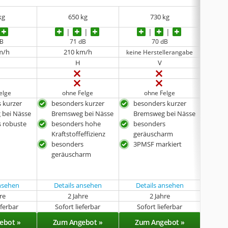
kg
650 kg
730 kg
dB
71 dB
70 dB
m/h
210 km/h
keine Herstellerangabe
H
V
elge
ohne Felge
ohne Felge
 kurzer
besonders kurzer
besonders kurzer
bes
 bei Nässe
Bremsweg bei Nässe
Bremsweg bei Nässe
Max
 robuste
besonders hohe
besonders
hoh
Kraftstoffeffizienz
geräuscharm
Kraf
besonders
3PMSF markiert
bes
geräuscharm
Reif
ansehen
Details ansehen
Details ansehen
Det
hre
2 Jahre
2 Jahre
oh
eferbar
Sofort lieferbar
Sofort lieferbar
Sof
ebot »
Zum Angebot »
Zum Angebot »
Zu