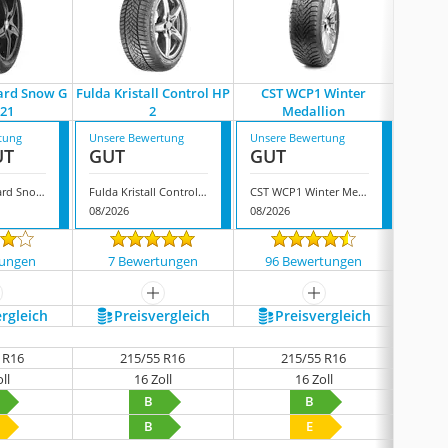
ard Snow G
Fulda Kristall Control HP
CST WCP1 Winter
Go
21
2
Medallion
tung
Unsere Bewertung
Unsere Bewertung
Unsere
UT
GUT
GUT
GUT
Nexen Winguard Snow G 3 WH21
Fulda Kristall Control HP 2
CST WCP1 Winter Medallion
Goodri
08/2026
08/2026
08/202
tungen
7 Bewertungen
96 Bewertungen
15 
ehr anzeigen
mehr anzeigen
mehr anzeigen
ergleich
Preis­vergleich
Preis­vergleich
P
 R16
215/55 R16
215/55 R16
ll
16 Zoll
16 Zoll
B
B
B
E