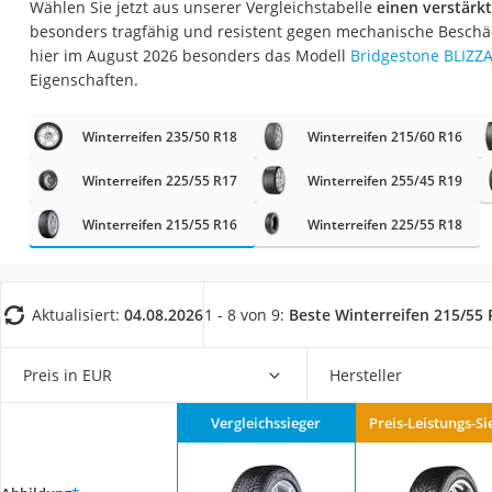
Wählen Sie jetzt aus unserer Vergleichstabelle
einen verstärk
AGM-Batterie Woh
besonders tragfähig und resistent gegen mechanische Beschä
Thule-Fahrradträg
hier im August 2026 besonders das Modell
Bridgestone BLIZZ
Eigenschaften.
FM-Transmitter
Sommerreifen 205
Winterreifen 235/50 R18
Winterreifen 215/60 R16
Autobatterie-Lade
Winterreifen 225/55 R17
Winterreifen 255/45 R19
Starthilfe mit Kom
Winterreifen 215/55 R16
Winterreifen 225/55 R18
Alkoholtester
Felgenbaum
Diesel-Additiv
Aktualisiert:
04.08.2026
1 - 8 von 9:
Beste Winterreifen 215/55 
Wagenheber
Service
Preis in EUR
Hersteller
Vergleichssieger
Preis-Leistungs-Si