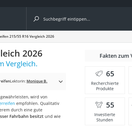
ergleiche nach Kategorie
eifen 215/55 R16 Vergleich 2026
ängerkupplung (4 Fahrräder)
leich 2026
Fakten zum 
nhängerkupplung)
m Vergleich.
ahrräder
65
l)
reifen
Lektorin:
Monique B.
Recherchierte
Produkte
gewährleisten, wird von
ke
55
erreifen
empfohlen. Qualitativ
derem durch eine gute
Investierte
asser Fahrbahn besitzt
und wie
Stunden