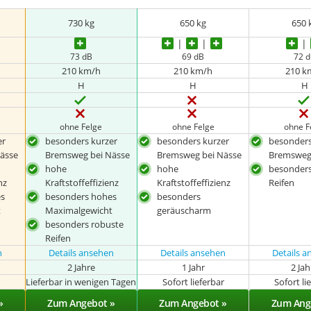
730 kg
650 kg
650 
73 dB
69 dB
72 
210 km/h
210 km/h
210 k
H
H
H
ohne Felge
ohne Felge
ohne F
er
besonders kurzer
besonders kurzer
besonders
ässe
Bremsweg bei Nässe
Bremsweg bei Nässe
Bremsweg
hohe
hohe
besonders
nz
Kraftstoffeffizienz
Kraftstoffeffizienz
Reifen
s
besonders hohes
besonders
t
Maximalgewicht
geräuscharm
besonders robuste
Reifen
n
Details ansehen
Details ansehen
Details 
2 Jahre
1 Jahr
2 Ja
r
Lieferbar in wenigen Tagen
Sofort lieferbar
Sofort li
»
Zum Angebot »
Zum Angebot »
Zum Ang