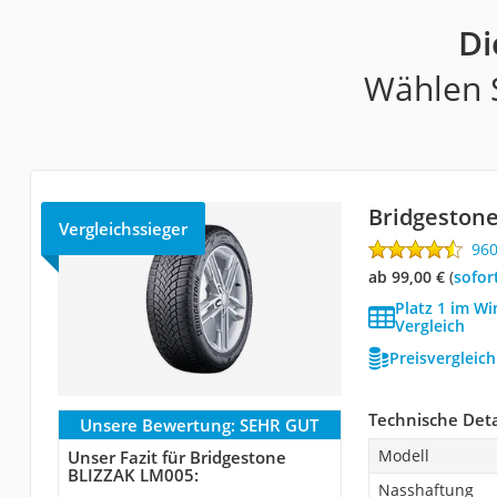
Di
Wählen S
Bridgeston
Vergleichssieger
96
ab 99,00 €
(
Sofor
Platz 1 im Wi
Vergleich
Preisvergleic
Technische Deta
Unsere Bewertung:
SEHR GUT
Modell
Unser Fazit für Bridgestone
BLIZZAK LM005:
Nasshaftung