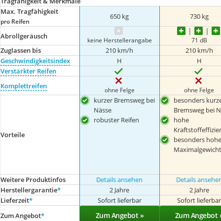
Tragfähigkeit & Merkmale
Max. Tragfähigkeit
650 kg
730 kg
pro Reifen
Abrollgeräusch
keine Herstellerangabe
71 dB
Zuglassen bis
210 km/h
210 km/h
Geschwindigkeitsindex
H
H
Verstärkter Reifen
Komplettreifen
ohne Felge
ohne Felge
kurzer Bremsweg bei
besonders kurz
Nässe
Bremsweg bei N
robuster Reifen
hohe
Kraftstoffeffizie
Vorteile
besonders hohe
Maximalgewich
Weitere Produktinfos
Details ansehen
Details ansehe
Herstellergarantie
*
2 Jahre
2 Jahre
Lieferzeit
*
Sofort lieferbar
Sofort lieferba
Zum Angebot »
Zum Angebot 
Zum Angebot
*