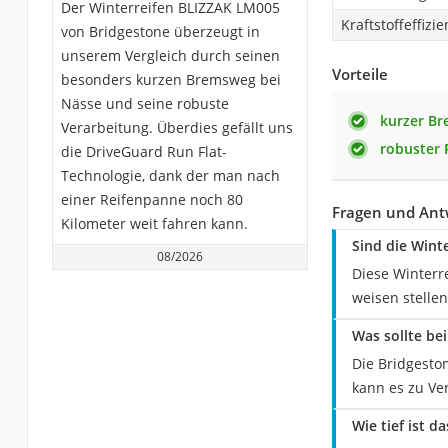
Der Winterreifen BLIZZAK LM005
Kraftstoffeffizie
von Bridgestone überzeugt in
unserem Vergleich durch seinen
Vorteile
besonders kurzen Bremsweg bei
Nässe und seine robuste
kurzer Br
Verarbeitung. Überdies gefällt uns
robuster 
die DriveGuard Run Flat-
Technologie, dank der man nach
einer Reifenpanne noch 80
Fragen und Ant
Kilometer weit fahren kann.
Sind die Wint
08/2026
Diese Winterr
weisen stellen
Was sollte be
Die Bridgesto
kann es zu Ve
Wie tief ist d