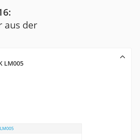
16:
r aus der
K LM005
 LM005