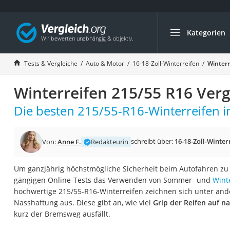
Kategorien
Die beliebtesten V
Auto & Motor
Tests & Vergleiche
Auto & Motor
16-18-Zoll-Winterreifen
Winterr
Fahrradträger-Anh
Winterreifen 215/55 R16 Verg
Fahrradträger
Fahrradträger (A
Die besten 215/55-R16-Winterreifen i
Fahrradträger 3 F
Benzinkanister (20 
schreibt über:
16-18-Zoll-Winter
Von:
Anne F.
Redakteurin
Dashcam
Um ganzjährig höchstmögliche Sicherheit beim Autofahren zu 
Fahrradträger E-Bi
gängigen Online-Tests das Verwenden von Sommer- und
Wint
Benzinkanister
hochwertige 215/55-R16-Winterreifen zeichnen sich unter an
Nasshaftung aus. Diese gibt an, wie viel
Grip der Reifen auf n
Marderschreck
kurz der Bremsweg ausfällt.
Wagenheber 3t