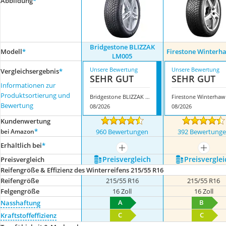
Abbildung
*
Bridgestone BLIZZAK
Modell
*
Firestone Winterh
LM005
Unsere Bewertung
Unsere Bewertung
Vergleichsergebnis
*
SEHR GUT
SEHR GUT
Informationen zur
Produktsortierung und
Bridgestone BLIZZAK LM005
Fir
Bewertung
08/2026
08/2026
Kundenwertung
*
bei Amazon
960 Bewertungen
392 Bewertung
Erhältlich bei
*
mehr anzeigen
mehr a
Preis­vergleich
Preis­verglei
Preis­vergleich
Reifengröße & Effizienz des Winterreifens 215/55 R16
Reifengröße
215/55 R16
215/55 R16
Felgengröße
16 Zoll
16 Zoll
A
B
Nasshaftung
C
C
Kraftstoffeffizienz