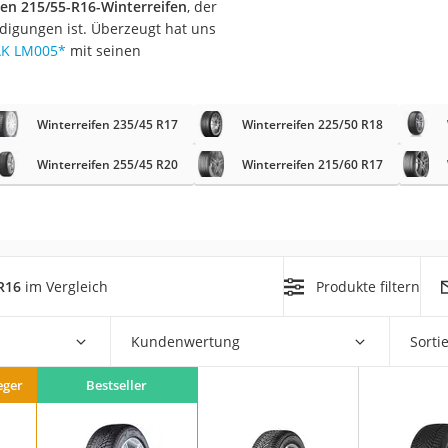
ten 215/55-R16-Winterreifen
, der
nmobil
digungen ist. Überzeugt hat uns
er
AK LM005
*
mit seinen
/55 R16
Winterreifen 235/45 R17
Winterreifen 225/50 R18
gerät
Winterreifen 255/45 R20
Winterreifen 215/60 R17
pressor
R16
im Vergleich
Produkte filtern
Kundenwertung
Sorti
eger
Bestseller