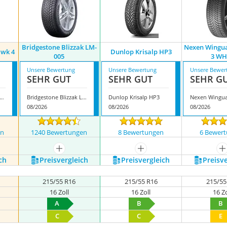
Bridgestone Blizzak LM-
Nexen Wingu
awk 4
Dunlop Krisalp HP3
005
3 WH
Unsere Bewertung
Unsere Bewertung
Unsere Bewer
SEHR GUT
SEHR GUT
SEHR G
estone Winterhawk 4
Bridgestone Blizzak LM-005
Dunlop Krisalp HP3
08/2026
08/2026
08/2026
en
1240 Bewertungen
8 Bewertungen
6 Bewer
nzeigen
mehr anzeigen
mehr anzeigen
m
ch
Preis­vergleich
Preis­vergleich
Preis­v
215/55 R16
215/55 R16
215/55
16 Zoll
16 Zoll
16 Zo
A
B
B
C
C
E