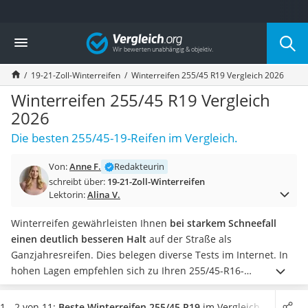
Die beliebtesten Vergleiche nach Kategorie
Vergleich
Auto & Motor
Fahrradträger-Anhängerkupplung (4 Fahrräder)
19-21-Zoll-Winterreifen
Winterreifen 255/45 R19 Vergleich 2026
Fahrradträger
Fahrradträger (Anhängerkupplung)
Winterreifen 255/45 R19 Vergleich
Fahrradträger 3 Fahrräder
2026
Benzinkanister (20 l)
Die besten 255/45-19-Reifen im Vergleich.
Dashcam
Fahrradträger E-Bike
Von:
Anne F.
Redakteurin
Benzinkanister
schreibt über:
19-21-Zoll-Winterreifen
Marderschreck
Lektorin:
Alina V.
Wagenheber 3t
AGM-Batterie Wohnmobil
Winterreifen gewährleisten Ihnen
bei starkem Schneefall
Thule-Fahrradträger
einen deutlich besseren Halt
auf der Straße als
FM-Transmitter
Ganzjahresreifen. Dies belegen diverse Tests im Internet. In
Sommerreifen 205/55 R16
hohen Lagen empfehlen sich zu Ihren 255/45-R16-
Autobatterie-Ladegerät
Winterreifen zusätzliche
Schneeketten
, damit Sie auch auf
Starthilfe mit Kompressor
glatten Strecken problemlos fahren können.
Wählen Sie jetzt
1 - 2 von 11:
Beste Winterreifen 255/45 R19
im Vergleich