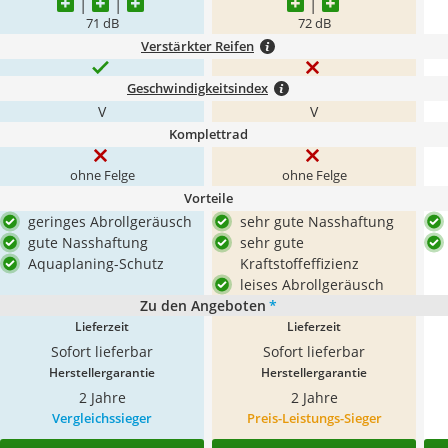
71 dB
72 dB
Verstärkter Reifen
Geschwindigkeitsindex
V
V
Komplettrad
ohne Felge
ohne Felge
Vorteile
geringes Abrollgeräusch
sehr gute Nasshaftung
gute Nasshaftung
sehr gute
Aquaplaning-Schutz
Kraftstoffeffizienz
leises Abrollgeräusch
Zu den Angeboten
*
Lieferzeit
Lieferzeit
Sofort lieferbar
Sofort lieferbar
Herstellergarantie
Herstellergarantie
2 Jahre
2 Jahre
Vergleichssieger
Preis-Leistungs-Sieger