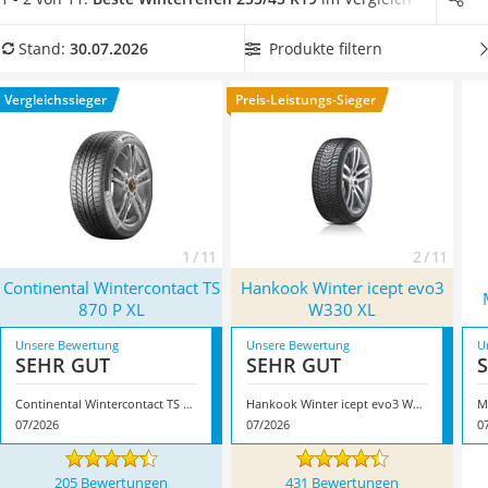
Alkoholtester
aus unserer Vergleichstabelle einen
255/45-R19-Winterreifen
Felgenbaum
mit einer hohen maximal zulässigen Geschwindigkeit
, damit
Produkte filtern
Stand:
30.07.2026
Diesel-Additiv
Sie problemlos auch im Winter schnell und sicher auf der
Wagenheber
Autobahn unterwegs sind. Überzeugt hat uns hier im Juli
Vergleichssieger
Preis-Leistungs-Sieger
Service
2026 besonders das Modell
Continental Wintercontact TS 870
P XL
*
mit seinen Eigenschaften.
1 / 11
2 / 11
Continental Wintercontact TS
Hankook Winter icept evo3
870 P XL
W330 XL
Unsere Bewertung
Unsere Bewertung
U
SEHR GUT
SEHR GUT
Continental Wintercontact TS 870 P XL
Hankook Winter icept evo3 W330 XL
M
07/2026
07/2026
0
205 Bewertungen
431 Bewertungen