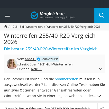
Die beliebtesten Vergleiche nach Kategorie
Vergleich
Auto & Motor
Fahrradträger-Anhängerkupplung (4 Fahrräder)
19-21-Zoll-Winterreifen
Winterreifen 255/40 R20 Vergleich 2026
Fahrradträger
Fahrradträger (Anhängerkupplung)
Winterreifen 255/40 R20 Vergleich
Fahrradträger 3 Fahrräder
2026
Benzinkanister (20 l)
Die besten 255/40-R20-Winterreifen im Vergleich.
Dashcam
Fahrradträger E-Bike
Von:
Anne F.
Redakteurin
Benzinkanister
schreibt über:
19-21-Zoll-Winterreifen
Marderschreck
Lektorin:
Nele B.
Wagenheber 3t
AGM-Batterie Wohnmobil
Der Sommer ist vorbei und die
Sommerreifen
müssen nun
Thule-Fahrradträger
ausgewechselt werden? Laut diversen Online-Tests
haben Sie
FM-Transmitter
nun zwei Optionen
: entweder Ganzjahresreifen oder
Sommerreifen 205/55 R16
Winterreifen. Wenn Sie in einer Region wohnen, in der
Autobatterie-Ladegerät
Schnee und Eis keine Neuigkeiten sind, sollten Sie lieber auf
Starthilfe mit Kompressor
Winterreifen der Größe 255/40 R20 (oder eine andere Größe)
1 - 2 von 9:
Beste Winterreifen 255/40 R20
im Vergleich