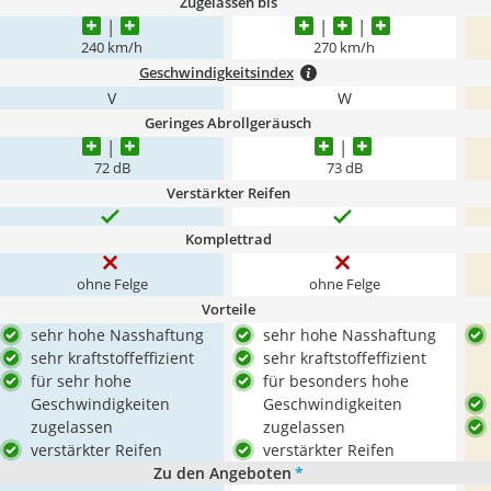
Zugelassen bis
240 km/h
270 km/h
Geschwindigkeitsindex
V
W
Geringes Abrollgeräusch
72 dB
73 dB
Verstärkter Reifen
Komplettrad
ohne Felge
ohne Felge
Vorteile
sehr hohe Nasshaftung
sehr hohe Nasshaftung
sehr kraftstoffeffizient
sehr kraftstoffeffizient
für sehr hohe
für besonders hohe
Geschwindigkeiten
Geschwindigkeiten
zugelassen
zugelassen
verstärkter Reifen
verstärkter Reifen
Zu den Angeboten
*