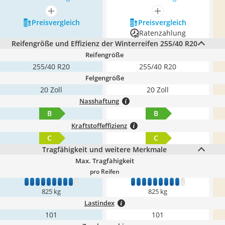
mehr anzeigen
mehr anzeigen
Preis­vergleich
Preis­vergleich
Ratenzahlung
Reifengröße und Effizienz der Winterreifen 255/40 R20
Reifengröße
255/40 R20
255/40 R20
Felgengröße
20 Zoll
20 Zoll
Nasshaftung
B
B
Kraftstoffeffizienz
C
C
Tragfähigkeit und weitere Merkmale
Max. Tragfähigkeit
pro Reifen
1
2
3
4
5
6
7
8
9
10
1
2
3
4
5
6
7
8
9
10
825 kg
825 kg
Lastindex
101
101