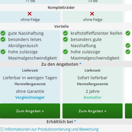
71 dB
73 dB
Kompletträder
ohne Felge
ohne Felge
Vorteile
gute Nasshaftung
kraftstoffeffizienter Reifen
besonders leises
besonders gute
Abrollgeräusch
Nasshaftung
hohe zulässige
hohe zulässige
Maximalgeschwindigkeit
Maximalgeschwindigkeit
Zu den Angeboten
*
Lieferzeit
Lieferzeit
Lieferbar in wenigen Tagen
Sofort lieferbar
Herstellergarantie
Herstellergarantie
ohne Garantie
2 Jahre
Vergleichssieger
Bestseller
Zum Angebot »
Zum Angebot »
Erhältlich bei
*
ⓘ Informationen zur Produktsortierung und Bewertung