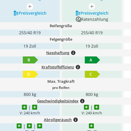
mehr anzeigen
mehr anzeigen
Preis­vergleich
Preis­vergleich
Ratenzahlung
Reifengröße
255/40 R19
255/40 R19
Felgengröße
19 Zoll
19 Zoll
Nasshaftung
B
A
Kraftstoffeffizienz
D
C
Max. Tragkraft
pro Reifen
800 kg
800 kg
Geschwindigkeitsindex
V: 240 km/h
V: 240 km/h
Abrollgeräusch