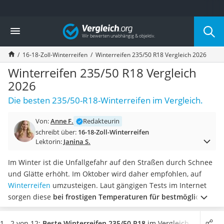
Die beliebtesten Vergleiche nach Kategorie
Vergleich
Auto & Motor
Fahrradträger-Anhängerkupplung (4 Fahrräder)
16-18-Zoll-Winterreifen
Winterreifen 235/50 R18 Vergleich 2026
Fahrradträger
Fahrradträger (Anhängerkupplung)
Winterreifen 235/50 R18 Vergleich
Fahrradträger 3 Fahrräder
2026
Benzinkanister (20 l)
Die besten 235/50-R18-Winterreifen im Vergleich.
Dashcam
Fahrradträger E-Bike
Von:
Anne F.
Redakteurin
Benzinkanister
schreibt über:
16-18-Zoll-Winterreifen
Marderschreck
Lektorin:
Janina S.
Wagenheber 3t
AGM-Batterie Wohnmobil
Im Winter ist die Unfallgefahr auf den Straßen durch Schnee
Thule-Fahrradträger
und Glätte erhöht. Im Oktober wird daher empfohlen, auf
FM-Transmitter
Winterreifen
umzusteigen. Laut gängigen Tests im Internet
Sommerreifen 205/55 R16
sorgen diese
bei frostigen Temperaturen für bestmögliche
Autobatterie-Ladegerät
Sicherheit
. Achten Sie bei Ihren neuen 235/50-R18-
Starthilfe mit Kompressor
Winterreifen auf die maximale Traglast sowie
1 - 2 von 12:
Beste Winterreifen 235/50 R18
im Vergleich