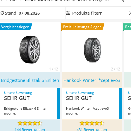
Alkoholtester
Geschwindigkeitszulassung.
Wählen Sie jetzt aus unserer
Felgenbaum
Produkttabelle
235/50-R18-Winterreifen mit guter
Produkte filtern
Stand:
07.08.2026
Diesel-Additiv
Kraftstoffeffizienz
, um kraftstoffsparend und
Wagenheber
umweltschonend unterwegs zu sein. Überzeugt hat uns hier
Vergleichssieger
Preis-Leistungs-Sieger
Bes
Service
im August 2026 besonders das Modell
Bridgestone Blizzak 6
Enliten
*
mit seinen Eigenschaften.
1 / 12
2 / 12
Bridgestone Blizzak 6 Enliten
Hankook Winter i*cept evo3
Unsere Bewertung
Unsere Bewertung
U
SEHR GUT
SEHR GUT
Bridgestone Blizzak 6 Enliten
Hankook Winter i*cept evo3
08/2026
08/2026
0
144 Bewertungen
431 Bewertungen