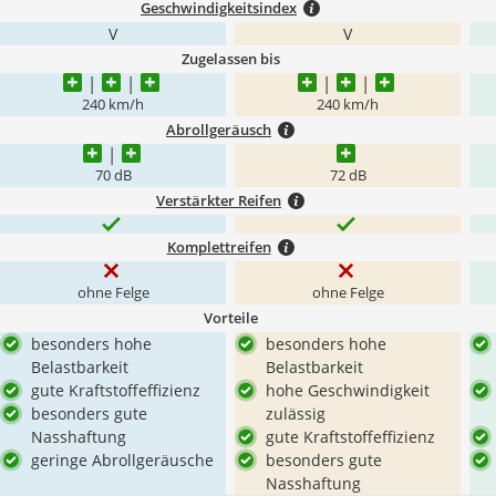
Geschwindigkeitsindex
V
V
Zugelassen bis
240 km/h
240 km/h
Abrollgeräusch
70 dB
72 dB
Verstärkter Reifen
Komplettreifen
ohne Felge
ohne Felge
Vorteile
besonders hohe
besonders hohe
Belastbarkeit
Belastbarkeit
gute Kraftstoffeffizienz
hohe Geschwindigkeit
besonders gute
zulässig
Nasshaftung
gute Kraftstoffeffizienz
geringe Abrollgeräusche
besonders gute
Nasshaftung