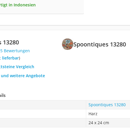
tigt in Indonesien
s 13280
Spoontiques 13280
55 Bewertungen
t lieferbar
)
ttsteine Vergleich
h und weitere Angebote
ils
Spoontiques 13280
Harz
24 x 24 cm