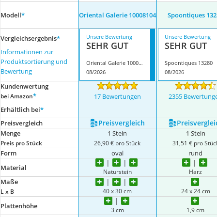
Modell
*
Oriental Galerie 10008104
Spoontiques 132
Unsere Bewertung
Unsere Bewertung
Vergleichsergebnis
*
SEHR GUT
SEHR GUT
Informationen zur
Produktsortierung und
Oriental Galerie 10008104
Spoontiques 13280
Bewertung
08/2026
08/2026
Kundenwertung
*
bei Amazon
17 Bewertungen
2355 Bewertung
Erhältlich bei
*
Preis­vergleich
Preis­verglei
Preis­vergleich
Menge
1 Stein
1 Stein
Preis pro Stück
26,90 € pro Stück
31,51 € pro Stüc
Form
oval
rund
Material
Naturstein
Harz
Maße
40 x 30 cm
24 x 24 cm
L x B
Plattenhöhe
3 cm
1,9 cm