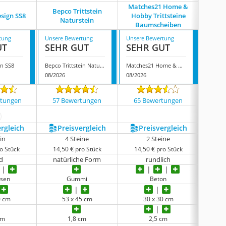
Matches21 Home &
Bepco Trittstein
Matc
esign SS8
Hobby Trittsteine
Naturstein
Hobby T
Baumscheiben
tung
Unsere Bewertung
Unsere Bewertung
Unsere
UT
SEHR GUT
SEHR GUT
GUT
gn SS8
Bepco Trittstein Naturstein
Matches21 Home & Hobby Trittsteine Baumscheiben
08/2026
08/2026
08/202
rtungen
57 Bewertungen
65 Bewertungen
15 
ehr anzeigen
ergleich
Preis­vergleich
Preis­vergleich
P
ein
4 Steine
2 Steine
o Stück
14,50 € pro Stück
14,50 € pro Stück
14,
d
natürliche Form
rundlich
Pf
isen
Gummi
Beton
0 cm
53 x 45 cm
30 x 30 cm
cm
1,8 cm
2,5 cm