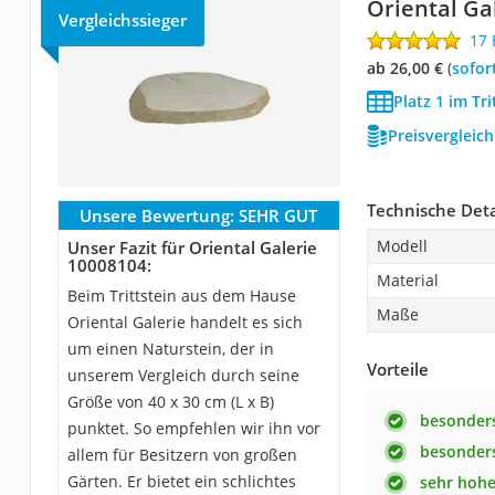
Oriental Ga
Vergleichssieger
17
ab 26,00 €
(
Sofor
Platz 1 im Tri
Preisvergleic
Technische Deta
Unsere Bewertung:
SEHR GUT
Modell
Unser Fazit für Oriental Galerie
10008104:
Material
Beim Trittstein aus dem Hause
Maße
Oriental Galerie handelt es sich
um einen Naturstein, der in
Vorteile
unserem Vergleich durch seine
Größe von 40 x 30 cm (L x B)
besonders
punktet. So empfehlen wir ihn vor
besonders
allem für Besitzern von großen
Gärten. Er bietet ein schlichtes
sehr hohe