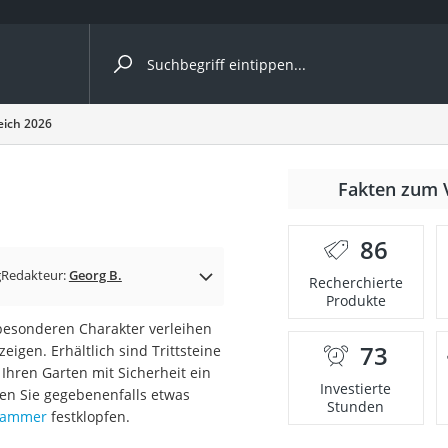
ergleiche nach Kategorie
leich 2026
nmäher
Fakten zum 
s
86
er
g
Redakteur:
Georg B.
Recherchierte
Produkte
gerät
 besonderen Charakter verleihen
2 Innengeräte
73
eigen. Erhältlich sind Trittsteine
Ihren Garten mit Sicherheit ein
Investierte
sen Sie gegebenenfalls etwas
Stunden
ammer
festklopfen.
e