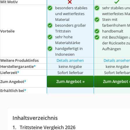
Mit Motiv
besonders stabiles
sehr stabiles un
und wetterfestes
wetterfestes Mat
Material
Stein mit
besonders großer
farbenfrohem M
Vorteile
Trittstein
handbemalt
sehr hohe
mit Beschlägen 
Materialstärke
der Rückseite z
handgefertigt in
Aufhängen
Indonesien
Weitere Produktinfos
Details ansehen
Details ansehe
Herstellergarantie
*
keine Angabe
keine Angabe
Lieferzeit
*
Sofort lieferbar
Sofort lieferba
Zum Angebot »
Zum Angebot 
Zum Angebot
*
Erhältlich bei
*
Inhaltsverzeichnis
Trittsteine Vergleich 2026