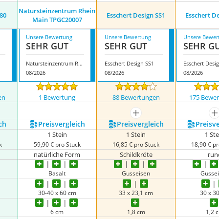
‎Natursteinzentrum Rhein
80
Esschert Design SS1
Esschert D
Main ‎TPGC20007
Unsere Bewertung
Unsere Bewertung
Unsere Bewer
SEHR GUT
SEHR GUT
SEHR G
‎Natursteinzentrum Rhein Main ‎TPGC20007
Esschert Design SS1
Esschert Desi
08/2026
08/2026
08/2026
en
1 Bewertung
88 Bewertungen
175 Bewe
mehr anzeigen
m
ch
Preis­vergleich
Preis­vergleich
Preis­v
1 Stein
1 Stein
1 St
k
59,90 € pro Stück
16,85 € pro Stück
18,90 € pr
natürliche Form
Schildkröte
run
Basalt
Gusseisen
Gusse
30-40 x 60 cm
33 x 23,1 cm
30 x 3
6 cm
1,8 cm
1,2 