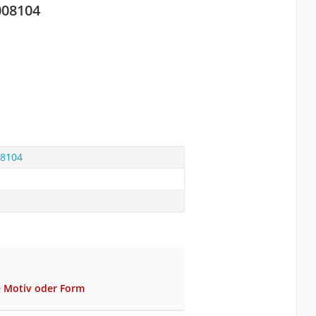
008104
08104
e Motiv oder Form