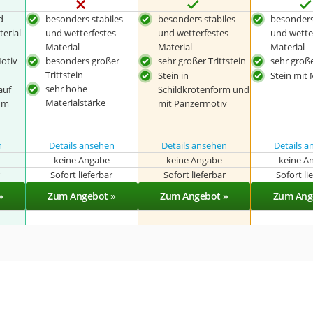
d
besonders stabiles
besonders stabiles
besonders
erial
und wetterfestes
und wetterfestes
und wette
Material
Material
Material
otiv
besonders großer
sehr großer Trittstein
sehr große
Trittstein
Stein in
Stein mit 
sehr hohe
auf
Schildkrötenform und
Materialstärke
um
mit Panzermotiv
n
Details ansehen
Details ansehen
Details 
keine Angabe
keine Angabe
keine A
r
Sofort lieferbar
Sofort lieferbar
Sofort li
»
Zum Angebot »
Zum Angebot »
Zum Ang