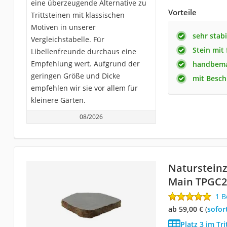
eine überzeugende Alternative zu
Vorteile
Trittsteinen mit klassischen
Motiven in unserer
sehr stab
Vergleichstabelle. Für
Stein mit
Libellenfreunde durchaus eine
Empfehlung wert. Aufgrund der
handbema
geringen Größe und Dicke
mit Besch
empfehlen wir sie vor allem für
kleinere Gärten.
08/2026
‎Naturstein
Main ‎TPGC
1 
ab 59,00 €
(
Sofor
Platz 3 im Tri