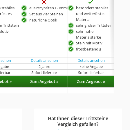
 stabiles
aus recycelten Gummi
besonders stabiles
beso
rfestes
und wetterfestes
und
Set aus vier Steinen
Material
Mate
natürliche Optik
r Trittstein
sehr großer Trittstein
sehr
Motiv
sehr hohe
seh
Materialstärke
Mate
Stein mit Motiv
Stei
frostbeständig
fros
ansehen
Details ansehen
Details ansehen
ngabe
2 Jahre
keine Angabe
k
eferbar
Sofort lieferbar
Sofort lieferbar
Sof
ebot »
Zum Angebot »
Zum Angebot »
Zu
Hat Ihnen dieser Trittsteine
Vergleich gefallen?