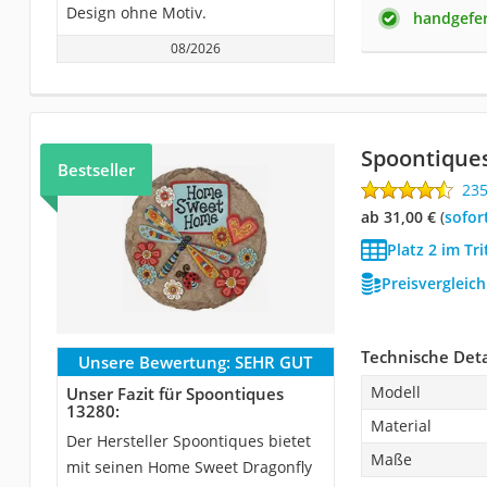
Design ohne Motiv.
handgefer
08/2026
Spoontique
Bestseller
23
ab 31,00 €
(
Sofor
Platz 2 im Tri
Preisvergleic
Technische Deta
Unsere Bewertung:
SEHR GUT
Modell
Unser Fazit für Spoontiques
13280:
Material
Der Hersteller Spoontiques bietet
Maße
mit seinen Home Sweet Dragonfly