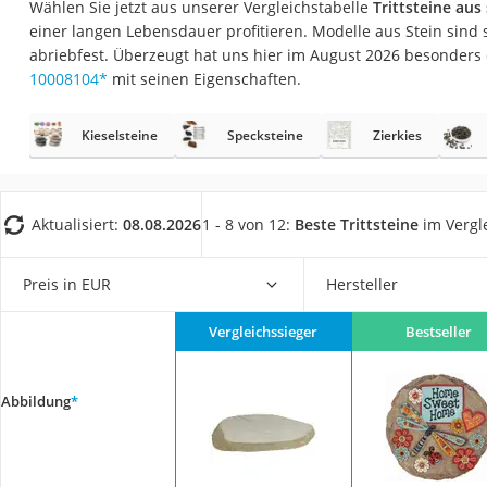
Wählen Sie jetzt aus unserer Vergleichstabelle
Trittsteine aus
Fliesenschneider
einer langen Lebensdauer profitieren. Modelle aus Stein sind 
Hochdruckreinige
abriebfest. Überzeugt hat uns hier im August 2026 besonders
10008104
*
mit seinen Eigenschaften.
Doppelschleifer
Überwachungska
Kieselsteine
Specksteine
Zierkies
Benzinrasenmäher 
Akku-Laubsauger
Löschdecke
Aktualisiert:
08.08.2026
1 - 8 von 12:
Beste Trittsteine
im Vergl
Multimeter
Preis in EUR
Hersteller
Winterharte Palm
Gasdurchlauferhit
Vergleichssieger
Bestseller
Service
Abbildung
*