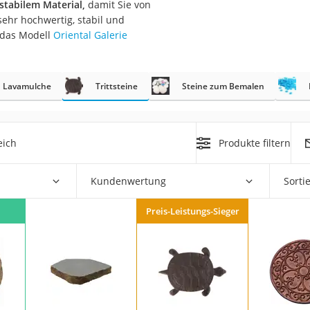
 stabilem Material,
damit Sie von
sehr hochwertig, stabil und
r
 das Modell
Oriental Galerie
mera
Lavamulche
Trittsteine
Steine zum Bemalen
mit Elektrostart
eich
Produkte filtern
Kundenwertung
Sorti
en
zer
Preis-Leistungs-Sieger