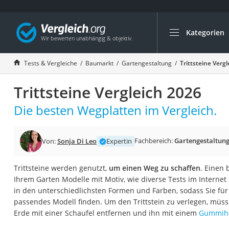
Kategorien
Die beliebtesten V
Baumarkt
Tests & Vergleiche
Baumarkt
Gartengestaltung
Trittsteine Verg
Tresor feuerfest
Trittsteine Vergleich 2026
Makita-Akku-Rase
Kappsäge
Die besten Wegplatten im Vergleich.
Smartes Türschlos
Akku-Rasentrimm
Fachbereich:
Gartengestaltun
Von:
Sonja Di Leo
Expertin
Feuchtigkeitsmess
Trittsteine werden genutzt,
um einen Weg zu schaffen
. Einen
Split-Klimaanlage 
Ihrem Garten Modelle mit Motiv, wie diverse Tests im Internet z
Pelletofen
in den unterschiedlichsten Formen und Farben, sodass Sie für 
passendes Modell finden. Um den Trittstein zu verlegen, müs
Bohrmaschine
Erde mit einer Schaufel entfernen und ihn mit einem
Gummih
Tiefbrunnenpump