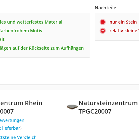
Nachteile
iles und wetterfestes Material
nur ein Stein
 farbenfrohem Motiv
relativ kleine 
lt
lägen auf der Rückseite zum Aufhängen
zentrum Rhein
‎Natursteinzentrum
20007
‎TPGC20007
Bewertungen
t lieferbar
)
ttsteine Vergleich