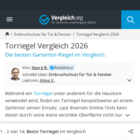
Die beliebtesten Vergleiche nach Kategorie
Vergleich
Baumarkt
Tresor feuerfest
Einbruchschutz für Tür & Fenster
Torriegel Vergleich 2026
Makita-Akku-Rasenmäher
Kappsäge
Torriegel Vergleich 2026
Smartes Türschloss
Die besten Gartentor-Riegel im Vergleich.
Akku-Rasentrimmer
Feuchtigkeitsmessgerät
Von:
Georg B.
Redakteur
Split-Klimaanlage 2 Innengeräte
schreibt über:
Einbruchschutz für Tür & Fenster
Pelletofen
Lektorin:
Alina V.
Bohrmaschine
Tiefbrunnenpumpe
Während ein
Türriegel
unter anderem für die Haustüre
Fliesenschneider
verwendet wird, findet ein Torriegel beispielsweise an einem
Hochdruckreiniger
Gartentor seinen Einsatz. Laut diversen Online-Tests kann
Doppelschleifer
dieser durch seine meist verzinkte Oberfläche nicht nur im
Überwachungskamera
Innen-, sondern auch im Außenbereich verwendet werden.
Benzinrasenmäher mit Elektrostart
Zudem ist ein verzinkter Torriegel besonders
1 - 2 von 14:
Beste Torriegel
im Vergleich
Akku-Laubsauger
korrosionsbeständig
.
Wählen Sie jetzt aus unserer