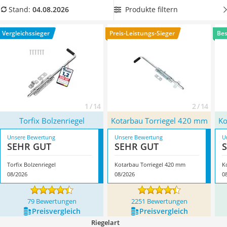
Löschdecke
Produkttabelle einen Torriegel mit Vorhängeschloss aus
, um
Produkte filtern
Stand:
04.08.2026
Multimeter
Ihr Gartentor zusätzlich vor Einbrechern sichern zu können.
Winterharte Palmen
Überzeugt hat uns hier im August 2026 besonders das
Vergleichssieger
Preis-Leistungs-Sieger
Bes
Gasdurchlauferhitzer
Modell
Torfix Bolzenriegel
*
mit seinen Eigenschaften.
Service
1 / 14
2 / 14
Torfix Bolzenriegel
Kotarbau Torriegel 420 mm
Ko
Unsere Bewertung
Unsere Bewertung
U
SEHR GUT
SEHR GUT
Torfix Bolzenriegel
Kotarbau Torriegel 420 mm
K
08/2026
08/2026
0
79 Bewertungen
2251 Bewertungen
Preis­vergleich
Preis­vergleich
Riegelart