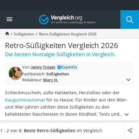
Die beliebtesten Vergleiche nach Kategorie
Vergleich
Lebensmittel
Schwarzkümmelöl
Süßigkeiten
Retro-Süßigkeiten Vergleich 2026
Knäckebrot
Schwarzkümmelöl-Kapseln
Retro-Süßigkeiten Vergleich 2026
Manukahonig
Die besten Nostalgie-Süßigkeiten in Vergleich.
Eiklar
Astronautenkost
Von:
Jenny Tröger
Expertin
Balsamico-Essig
Fachbereich:
Süßigkeiten
Schwarzkümmelöl bio
Redakteur:
Marc H.
Sardinen
Honig
Schleckmuscheln, süße Halsketten, Herzlollies oder der
Gemüsebrühe
Kaugummiautomat
für zu Hause: Für Kinder aus den 80er-
Eiskaffee-Pulver
und 90er-Jahren zählten diese Süßigkeiten zu den
Irischer Whiskey
beliebtesten Naschereien in deren Kindheit. Tests und
Grapefruitkernextrakt
Umfragen im Internet haben gezeigt, dass sich
Retro-
Matcha-Set
Süßigkeiten nach wie vor großer Beliebtheit erfreuen.
1 - 2 von 8:
Beste Retro-Süßigkeiten
im Vergleich
Sojasauce
Wählen Sie jetzt ein Retro-Süßigkeiten-Set aus unserer