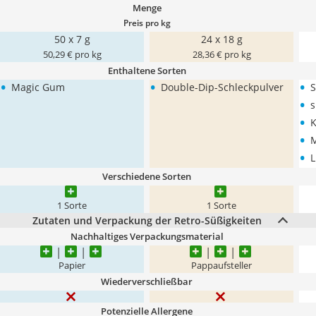
Menge
Preis pro kg
50 x 7 g
24 x 18 g
50,29 € pro kg
28,36 € pro kg
Enthaltene Sorten
•
•
•
Magic Gum
Double-Dip-Schleckpulver
S
•
s
•
K
•
•
L
Verschiedene Sorten
1 Sorte
1 Sorte
Zutaten und Verpackung der Retro-Süßigkeiten
Nachhaltiges Verpackungsmaterial
Papier
Pappaufsteller
Wiederverschließbar
Potenzielle Allergene