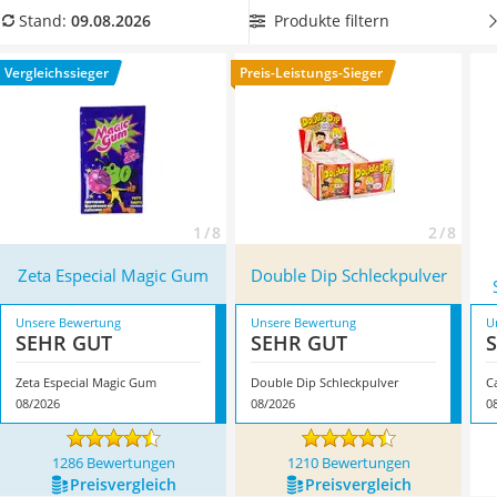
MCT-Öl
Vergleichstabelle aus, das
mehr als zehn verschiedene
Produkte filtern
Stand:
09.08.2026
Trüffelöl
Sorten beinhaltet,
um eine große Auswahl zu haben.
Erythrit
Überzeugt hat uns hier im August 2026 besonders das
Vergleichssieger
Preis-Leistungs-Sieger
Müsli ohne Zuckerzusatz
Modell
Zeta Especial Magic Gum
*
mit seinen Eigenschaften.
Service
1 / 8
2 / 8
Zeta Especial Magic Gum
Double Dip Schleckpulver
Unsere Bewertung
Unsere Bewertung
U
SEHR GUT
SEHR GUT
Zeta Especial Magic Gum
Double Dip Schleckpulver
08/2026
08/2026
0
1286 Bewertungen
1210 Bewertungen
Preis­vergleich
Preis­vergleich