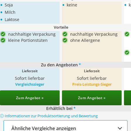
•
•
•
Soja
keine
k
•
Milch
•
Laktose
Vorteile
nachhaltige Verpackung
nachhaltige Verpackung
kleine Portionstüten
ohne Allergene
Zu den Angeboten
*
Lieferzeit
Lieferzeit
Sofort lieferbar
Sofort lieferbar
Vergleichssieger
Preis-Leistungs-Sieger
Zum Angebot »
Zum Angebot »
Erhältlich bei
*
ⓘ Informationen zur Produktsortierung und Bewertung
Ähnliche Vergleiche anzeigen