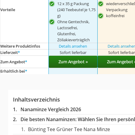
12 x 35 g Packung
wiederverschlie
Vorteile
(240 Teebeutel je 1,75
Verpackung
g)
koffeinfrei
Ohne Gentechnik,
Lactosefrei,
Glutenfrei,
Zöliakieverträglich
Weitere Produktinfos
Details ansehen
Details ansehe
Lieferzeit
*
Sofort lieferbar
Sofort lieferba
Zum Angebot »
Zum Angebot 
Zum Angebot
*
Erhältlich bei
*
Inhaltsverzeichnis
Nanaminze Vergleich 2026
Die besten Nanaminzen:
Wählen Sie Ihren persönli
Bünting Tee Grüner Tee Nana Minze