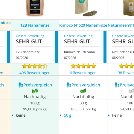
minze
T2B Nanaminze
Rimoco N°520 Nanaminze
Naturideen® 
Unsere Bewertung
Unsere Bewertung
Unsere Bewer
SEHR GUT
SEHR GUT
SEHR G
e Tee
T2B Nanaminze
Rimoco N°520 Nanaminze
07/2026
07/2026
08/2026
en
406 Bewertungen
6 Bewertungen
138 Bewe
ch
Preis­vergleich
Preis­vergleich
Preis­v
Nachhaltig
Nachhaltig
Nachha
100 g
30 g
100
99,00 € pro kg
183,33 € pro kg
69,50 € 
•
•
•
keine
50 g
keine