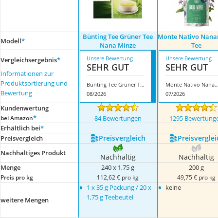
Bünting Tee Grüner Tee
Monte Nativo Nana
Modell
*
Nana Minze
Tee
Unsere Bewertung
Unsere Bewertung
Vergleichsergebnis
*
SEHR GUT
SEHR GUT
Informationen zur
Produktsortierung und
Bünting Tee Grüner Tee Nana Minze
Monte Nativo Nanaminz
Bewertung
08/2026
07/2026
Kundenwertung
*
bei Amazon
84 Bewertungen
1295 Bewertung
Erhältlich bei
*
Preis­vergleich
Preis­verglei
Preis­vergleich
Nachhaltiges Produkt
Nachhaltig
Nachhaltig
Menge
240 x 1,75 g
200 g
Preis pro kg
112,62 € pro kg
49,75 € pro kg
•
•
1 x 35 g Packung / 20 x
keine
1,75 g Teebeutel
weitere Mengen