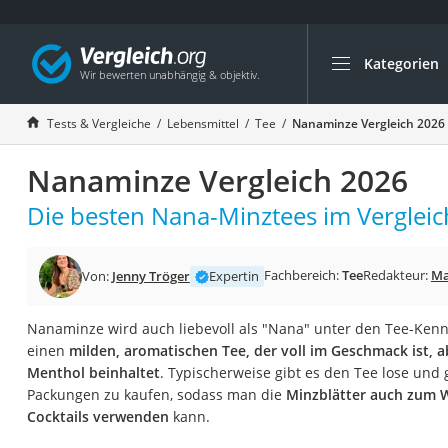
Kategorien
Die beliebtesten V
Lebensmittel
Tests & Vergleiche
Lebensmittel
Tee
Nanaminze Vergleich 2026
Schwarzkümmelöl
Nanaminze Vergleich 2026
Knäckebrot
Schwarzkümmelöl-
Die besten Nana-Minztees im Vergleic
Manukahonig
Eiklar
Fachbereich:
Tee
Redakteur:
Ma
Von:
Jenny Tröger
Expertin
Astronautenkost
Nanaminze wird auch liebevoll als "Nana" unter den Tee-Ken
Balsamico-Essig
einen
milden, aromatischen Tee, der voll im Geschmack ist, a
Schwarzkümmelöl 
Menthol beinhaltet
. Typischerweise gibt es den Tee lose und
Packungen zu kaufen, sodass man die
Minzblätter auch zum W
Sardinen
Cocktails verwenden
kann.
Honig