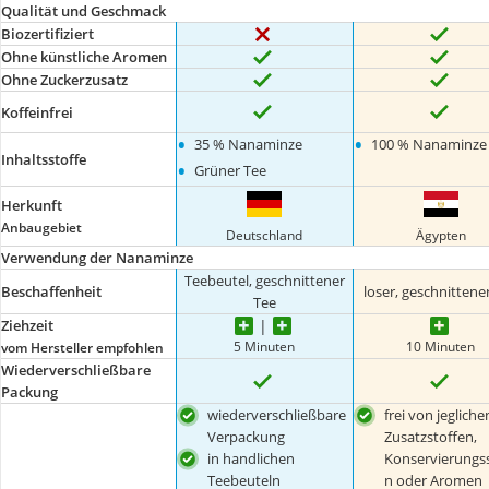
Qualität und Geschmack
Biozertifiziert
Ohne künstliche Aromen
Ohne Zuckerzusatz
Koffeinfrei
•
•
35 % Nanaminze
100 % Nanaminze
Inhaltsstoffe
•
Grüner Tee
Herkunft
Anbaugebiet
Deutschland
Ägypten
Verwendung der Nanaminze
Teebeutel, geschnittener
Beschaffenheit
loser, geschnittene
Tee
Ziehzeit
5 Minuten
10 Minuten
vom Hersteller empfohlen
Wiederverschließbare
Packung
wiederverschließbare
frei von jegliche
Verpackung
Zusatzstoffen,
in handlichen
Konservierungss
Teebeuteln
n oder Aromen