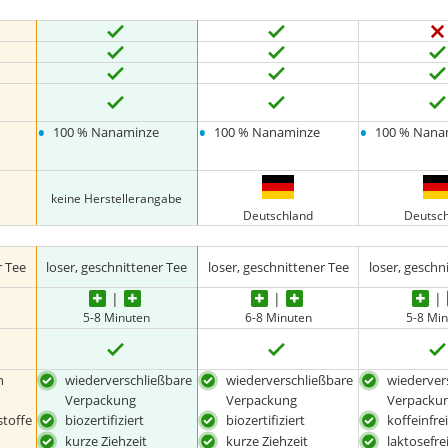
•
•
•
100 % Nanaminze
100 % Nanaminze
100 % Nana
keine Herstellerangabe
Deutschland
Deutsc
r Tee
loser, geschnittener Tee
loser, geschnittener Tee
loser, geschn
5-8 Minuten
6-8 Minuten
5-8 Mi
n
wiederverschließbare
wiederverschließbare
wiederver
Verpackung
Verpackung
Verpacku
toffe
biozertifiziert
biozertifiziert
koffeinfre
kurze Ziehzeit
kurze Ziehzeit
laktosefre