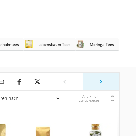
elhalmtees
Lebensbaum-Tees
Moringa-Tees
Alle Filter
eren nach
zurücksetzen