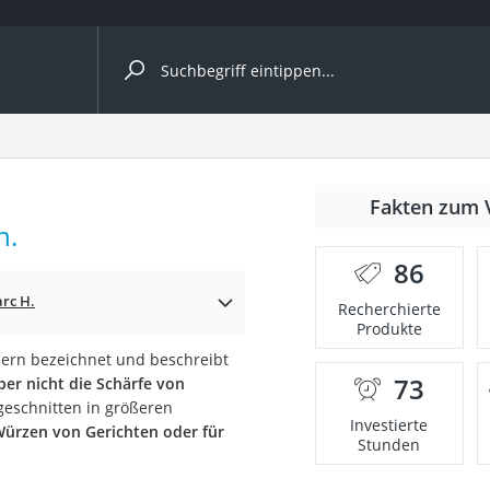
ergleiche nach Kategorie
Fakten zum 
Kapseln
h.
86
rc H.
Recherchierte
Produkte
nern bezeichnet und beschreibt
73
ber nicht die Schärfe von
bio
 geschnitten in größeren
Investierte
ürzen von Gerichten oder für
Stunden