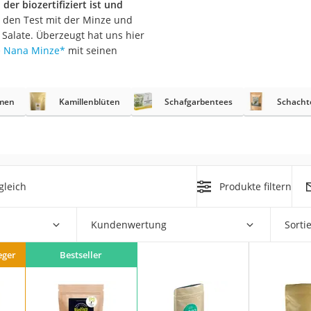
der biozertifiziert ist und
den Test mit der Minze und
r Salate. Überzeugt hat uns hier
e Nana Minze
*
mit seinen
rakt
men
Kamillenblüten
Schafgarbentees
Schacht
gleich
Produkte filtern
zusatz
Kundenwertung
Sorti
eger
Bestseller