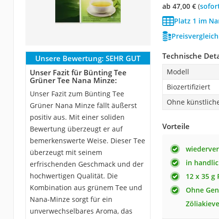
ab 47,00 €
(
Sofor
Platz 1 im N
Preisvergleic
Technische Deta
Unsere Bewertung:
SEHR GUT
Modell
Unser Fazit für Bünting Tee
Grüner Tee Nana Minze:
Biozertifiziert
Unser Fazit zum Bünting Tee
Ohne künstlich
Grüner Nana Minze fällt äußerst
positiv aus. Mit einer soliden
Vorteile
Bewertung überzeugt er auf
bemerkenswerte Weise. Dieser Tee
wiederver
überzeugt mit seinem
in handli
erfrischenden Geschmack und der
hochwertigen Qualität. Die
12 x 35 g 
Kombination aus grünem Tee und
Ohne Gent
Nana-Minze sorgt für ein
Zöliakieve
unverwechselbares Aroma, das