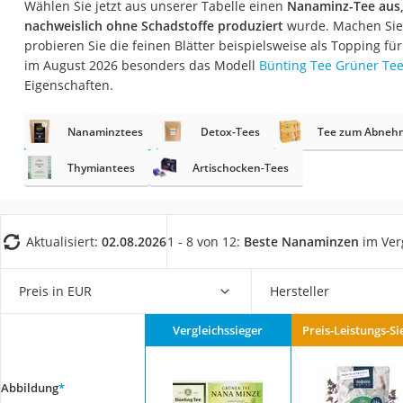
Wählen Sie jetzt aus unserer Tabelle einen
Nanaminz-Tee aus, 
Gemüsebrühe
nachweislich ohne Schadstoffe produziert
wurde. Machen Sie 
Eiskaffee-Pulver
probieren Sie die feinen Blätter beispielsweise als Topping fü
im August 2026 besonders das Modell
Bünting Tee Grüner Te
Irischer Whiskey
Eigenschaften.
Grapefruitkernext
Matcha-Set
Nanaminztees
Detox-Tees
Tee zum Abneh
Sojasauce
Thymiantees
Artischocken-Tees
MCT-Öl
Trüffelöl
Aktualisiert:
02.08.2026
1 - 8 von 12:
Beste Nanaminzen
im Ver
Erythrit
Müsli ohne Zucker
Preis in EUR
Hersteller
Service
Vergleichssieger
Preis-Leistungs-Si
Abbildung
*