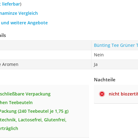
t lieferbar
)
anaminze Vergleich
h und weitere Angebote
ils
Bünting Tee Grüner 
Nein
e Aromen
Ja
Nachteile
schließbare Verpackung
nicht biozertif
chen Teebeuteln
Packung (240 Teebeutel je 1,75 g)
echnik, Lactosefrei, Glutenfrei,
rträglich