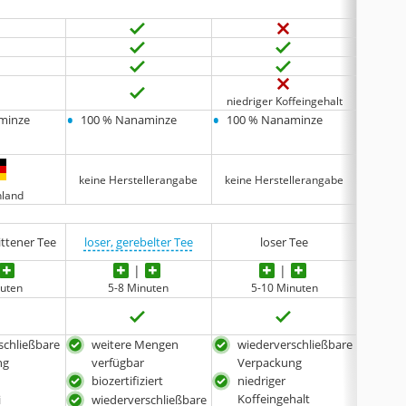
niedriger Koffeingehalt
•
•
•
minze
100 % Nanaminze
100 % Nanaminze
100 %
keine Herstellerangabe
keine Herstellerangabe
keine 
hland
ittener Tee
loser, gerebelter Tee
loser Tee
loser
nuten
5-8 Minuten
5-10 Minuten
5
schließbare
weitere Mengen
wiederverschließbare
wei
ng
verfügbar
Verpackung
ver
i
biozertifiziert
niedriger
kurz
Koffeingehalt
i
wiederverschließbare
koff