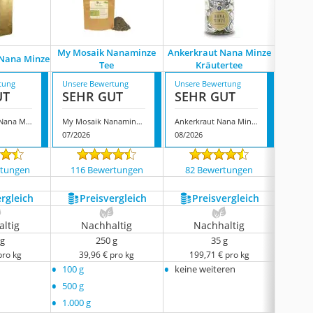
My Mosaik Nanaminze
Ankerkraut Nana Minze
Vo
Nana Minze
Tee
Kräutertee
Na
tung
Unsere Bewertung
Unsere Bewertung
Unsere
UT
SEHR GUT
SEHR GUT
SEH
Naturideen® Nana Minze
My Mosaik Nanaminze Tee
Ankerkraut Nana Minze Kräutertee
07/2026
08/2026
07/202
rtungen
116 Bewertungen
82 Bewertungen
970
ergleich
Preis­vergleich
Preis­vergleich
P
ltig
Nachhaltig
Nachhaltig
N
 g
250 g
35 g
pro kg
39,96 € pro kg
199,71 € pro kg
25
•
•
•
100 g
keine weiteren
100 g
•
•
500 g
250 g
•
•
1.000 g
1.000 