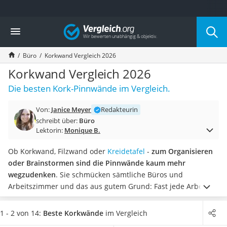
Die beliebtesten Vergleiche nach Kategorie
Vergleich
Wohnen
Matratzen-Topper
Büro
Korkwand Vergleich 2026
Matratzen
Konferenzlautsprecher
Korkwand Vergleich 2026
Tageslichtlampe
Die besten Kork-Pinnwände im Vergleich.
Badlüfter
Ergonomischer Bürostuhl
Von:
Janice Meyer
Redakteurin
Bürohocker
schreibt über:
Büro
Außenleuchte mit Kamera
Lektorin:
Monique B.
Ozongeneratoren
Akku-Tischlampe
Ob Korkwand, Filzwand oder
Kreidetafel
-
zum Organisieren
Konferenzmikrofon
oder Brainstormen sind die Pinnwände kaum mehr
Klappmatratze
wegzudenken
. Sie schmücken sämtliche Büros und
Duschkopf mit Kalkfilter
Arbeitszimmer und das aus gutem Grund: Fast jede Arbeit
Aktenvernichter Sicherheitsstufe 4
wird maßgeblich vereinfacht und übersichtlicher.
Wählen Sie
Bettgitter
jetzt aus unserer Tabelle eine Korkwand aus, die sich gut in
1 - 2 von 14:
Beste Korkwände
im Vergleich
Spannbettlaken
Ihren Arbeitsbereich einfügt und beispielsweise
ohne