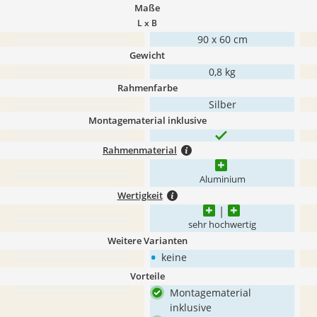
Maße
L x B
90 x 60 cm
Gewicht
0,8 kg
Rahmenfarbe
Silber
Montagematerial inklusive
Rahmenmaterial
Aluminium
Wertigkeit
sehr hochwertig
Weitere Varianten
•
keine
Vorteile
Montagematerial
inklusive