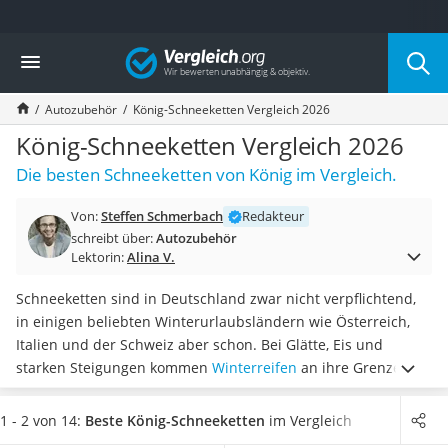
Die beliebtesten Vergleiche nach Kategorie
Vergleich
Auto & Motor
Fahrradträger-Anhängerkupplung (4 Fahrräder)
Autozubehör
König-Schneeketten Vergleich 2026
Fahrradträger
Fahrradträger (Anhängerkupplung)
König-Schneeketten Vergleich 2026
Fahrradträger 3 Fahrräder
Die besten Schneeketten von König im Vergleich.
Benzinkanister (20 l)
Dashcam
Von:
Steffen Schmerbach
Redakteur
Fahrradträger E-Bike
schreibt über:
Autozubehör
Benzinkanister
Lektorin:
Alina V.
Marderschreck
Wagenheber 3t
Schneeketten sind in Deutschland zwar nicht verpflichtend,
AGM-Batterie Wohnmobil
in einigen beliebten Winterurlaubsländern wie Österreich,
Thule-Fahrradträger
Italien und der Schweiz aber schon. Bei Glätte, Eis und
FM-Transmitter
starken Steigungen kommen
Winterreifen
an ihre Grenzen.
Sommerreifen 205/55 R16
Der
Hersteller König bietet Schneeketten für Pkws und
Autobatterie-Ladegerät
Nutzfahrzeuge
an.
Laut König-Schneeketten-Tests gibt es
1 - 2 von 14:
Beste König-Schneeketten
im Vergleich
Starthilfe mit Kompressor
verschiedene Größen, abhängig von Ihrer Reifenklasse.