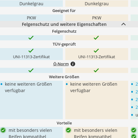
Dunkelgrau
Dunkelgrau
Geeignet für
PKW
PKW
Felgenschutz und weitere Eigenschaften
Felgenschutz
TÜV-geprüft
UNI-11313-Zertifikat
UNI-11313-Zertifikat
Ö-Norm
Weitere Größen
•
•
•
keine weiteren Größen
keine weiteren Größen
2
•
verfügbar
verfügbar
2
•
2
•
2
•
u
Vorteile
mit besonders vielen
mit besonders vielen
Reifen kompatibel
Reifen kompatibel