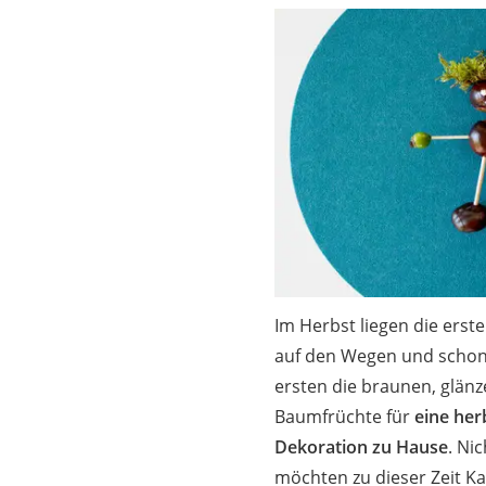
Trekkingschuhe H
Reisetasche mit Ro
Klimmzugstation
Koffer
Nachtsichtgerät
Faltschloss
Handgepäck-Koffe
Vibrationsplatte
Wanderschuhe He
Im Herbst liegen die erst
Sicherheitsweste R
auf den Wegen und scho
Service
ersten die braunen, glän
Baumfrüchte für
eine her
Dekoration zu Hause
. Ni
möchten zu dieser Zeit K