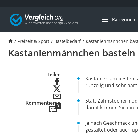
Kategorien
Die beliebtesten V
Freizeit & Sport
Freizeit & Sport
Bastelbedarf
Kastanienmännchen bastel
Gartentrampolin
Kastanienmännchen basteln – 
Trampolin
Metalldetektor
Eufab-Fahrradträg
Teilen
Kastanien am besten s
Trampolin 366 cm
runzelig und sehr hart 
Fahrradschloss
Statt Zahnstochern od
Kommentieren
Aluminium-Koffer
0
damit können Sie ein 
Futterboot
Air Bike
Je nach Geschmack un
gestaltet oder auch üp
E-Bike-Dreirad