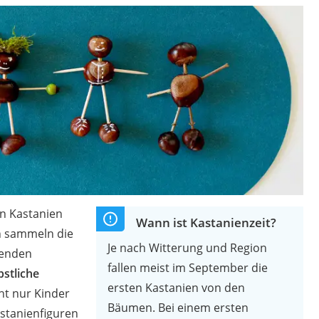
erren
llen
r
rren
en Kastanien
eiten
Wann ist Kastanienzeit?
n sammeln die
Je nach Witterung und Region
zenden
fallen meist im September die
bstliche
ersten Kastanien von den
cht nur Kinder
Bäumen. Bei einem ersten
astanienfiguren