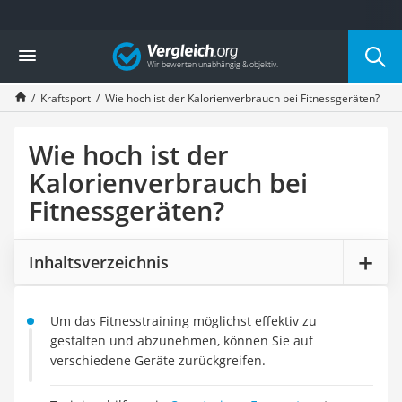
Die beliebtesten Vergleiche nach Kategorie
Vergleich
Freizeit & Sport
Gartentrampolin
Kraftsport
Wie hoch ist der Kalorienverbrauch bei Fitnessgeräten?
Trampolin
Metalldetektor
Eufab-Fahrradträger
Wie hoch ist der
Trampolin 366 cm
Kalorienverbrauch bei
Fahrradschloss
Fitnessgeräten?
Aluminium-Koffer
Futterboot
Air Bike
Inhaltsverzeichnis
E-Bike-Dreirad
Trekkingschuhe Herren
Reisetasche mit Rollen
Um das Fitnesstraining möglichst effektiv zu
Klimmzugstation
gestalten und abzunehmen, können Sie auf
Koffer
verschiedene Geräte zurückgreifen.
Nachtsichtgerät
Faltschloss