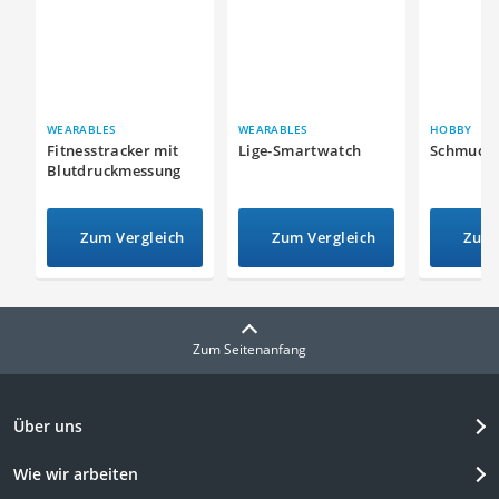
WEARABLES
WEARABLES
HOBBY
Fitnesstracker mit
Lige-Smartwatch
Schmuck
Blutdruckmessung
Zum Vergleich
Zum Vergleich
Zum 
Zum Seitenanfang
Über uns
Wie wir arbeiten