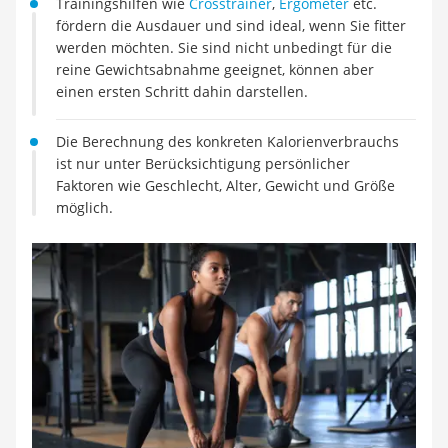
Trainingshilfen wie
Crosstrainer
,
Ergometer
etc.
Handgepäck-Koffer
fördern die Ausdauer und sind ideal, wenn Sie fitter
Vibrationsplatte
werden möchten. Sie sind nicht unbedingt für die
Wanderschuhe Herren
reine Gewichtsabnahme geeignet, können aber
Sicherheitsweste Reiten
einen ersten Schritt dahin darstellen.
Service
Die Berechnung des konkreten Kalorienverbrauchs
ist nur unter Berücksichtigung persönlicher
Faktoren wie Geschlecht, Alter, Gewicht und Größe
möglich.