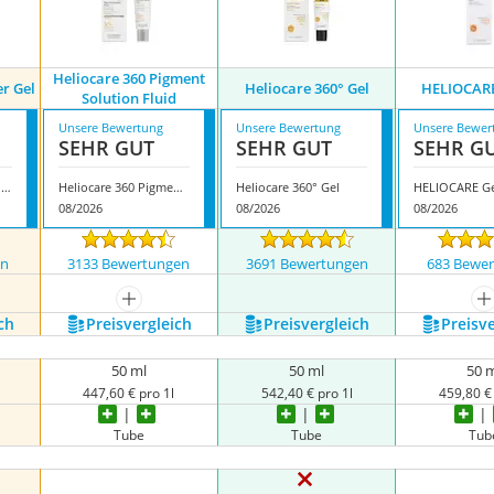
Heliocare 360 Pigment
er Gel
Heliocare 360° Gel
HELIOCARE
Solution Fluid
Unsere Bewertung
Unsere Bewertung
Unsere Bewer
SEHR GUT
SEHR GUT
SEHR G
Heliocare 360º Water Gel
Heliocare 360 Pigment Solution Fluid
Heliocare 360° Gel
HELIOCARE G
08/2026
08/2026
08/2026
en
3133 Bewertungen
3691 Bewertungen
683 Bewe
nzeigen
mehr anzeigen
m
ch
Preis­vergleich
Preis­vergleich
Preis­v
50 ml
50 ml
50 
447,60 € pro 1l
542,40 € pro 1l
459,80 € 
Tube
Tube
Tub