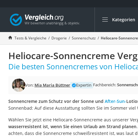
Kategorien
Die beliebtesten V
Drogerie
Tests & Vergleiche
Drogerie
Sonnenschutz
Heliocare-Sonnencre
Inhalator
Heliocare-Sonnencreme Verg
Haarschneider
Rollator
Die besten Sonnencremes von Heliocar
Braun Rasierer
Katzenklappe (Chi
Fachbereich:
Sonnensch
Von:
Mia Maria Büttner
Expertin
Rasierer
Sonnencreme zum Schutz vor der Sonne und
After-Sun-
Lotio
Masturbator
Sonnenbad: Auf diese Ausstattung sollten Sie im Sommer viel 
Massagepistole
Wählen Sie jetzt eine Heliocare-Sonnencreme aus unserer Verg
Epilierer
wasserresistent ist, wenn Sie einen Urlaub am Strand planen
Reisehaartrockner
achten, dass die Sonnencreme schweißresistent ist, was laut d