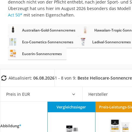
dennoch nicht von der Pflicht enthebt, nach jeder Sport- u
Eiweißpulver
Überzeugt hat uns hier im August 2026 besonders das Modell
Magnesiumpräpar
Act 50
*
mit seinen Eigenschaften.
Katzenklappe
Australian-Gold-Sonnencremes
Hawaiian-Tropic-Son
Nackenmassagege
Zeckenschutz Katz
Eco-Cosmetics-Sonnencremes
Ladival-Sonnencremes
leichter Haartrock
Eucerin-Sonnencremes
Philips-Sonicare-
Schildkrötenhaus
Aktualisiert:
06.08.2026
1 - 8 von 9:
Beste Heliocare-Sonnencr
Mineralfutter Pfer
Massagegerät
Preis in EUR
Hersteller
Service
Vergleichssieger
Preis-Leistungs-Si
Abbildung
*