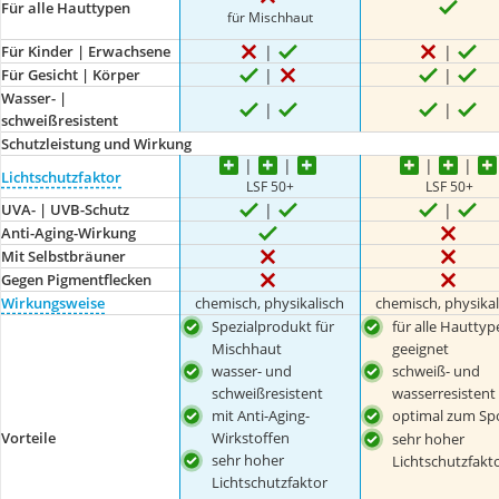
Für alle Hauttypen
für Mischhaut
Für Kinder | Erwachsene
Für Gesicht | Körper
Wasser- |
schweißresistent
Schutzleistung und Wirkung
Lichtschutzfaktor
LSF 50+
LSF 50+
UVA- | UVB-Schutz
Anti-Aging-Wirkung
Mit Selbstbräuner
Gegen Pigmentflecken
Wirkungsweise
chemisch, physikalisch
chemisch, physikal
Spezialprodukt für
für alle Hauttyp
Mischhaut
geeignet
wasser- und
schweiß- und
schweißresistent
wasserresistent
mit Anti-Aging-
optimal zum Sp
Vorteile
Wirkstoffen
sehr hoher
sehr hoher
Lichtschutzfakt
Lichtschutzfaktor