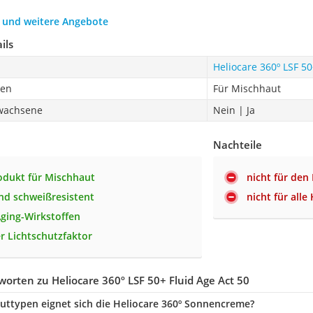
h und weitere Angebote
ils
Heliocare 360º LSF 50
pen
Für Mischhaut
rwachsene
Nein | Ja
Nachteile
odukt für Mischhaut
nicht für den
nd schweißresistent
nicht für all
Aging-Wirkstoffen
r Lichtschutzfaktor
orten zu Heliocare 360º LSF 50+ Fluid Age Act 50
uttypen eignet sich die Heliocare 360º Sonnencreme?