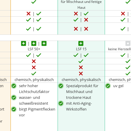
für Mischhaut und fettige
Haut
LSF 50+
LSF 15
keine Herste
isch
chemisch, physikalisch
chemisch, physikalisch
chemisch, ph
en
sehr hoher
Spezialprodukt für
uv gel
Lichtschutzfaktor
Mischhaut und
wasser- und
trockene Haut
schweißresistent
mit Anti-Aging-
ort
birgt Pigmentflecken
Wirkstoffen
vor
or