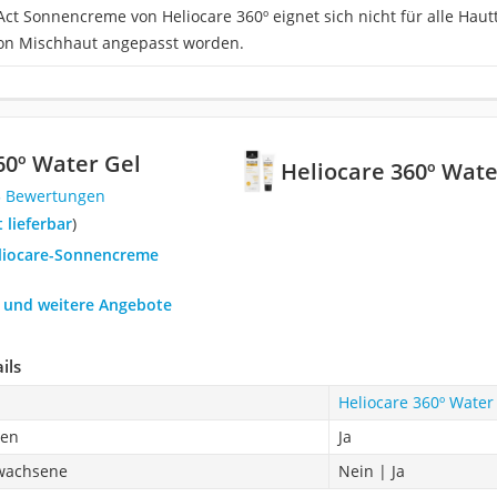
Act Sonnencreme von Heliocare 360º eignet sich nicht für alle Hautt
on Mischhaut angepasst worden.
60º Water Gel
Heliocare 360º Wate
3 Bewertungen
t lieferbar
)
eliocare-Sonnencreme
h und weitere Angebote
ils
Heliocare 360º Water
pen
Ja
rwachsene
Nein | Ja