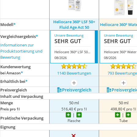
Heliocare 360º LSF 50+
Modell
*
Heliocare 360º Wat
Fluid Age Act 50
Unsere Bewertung
Unsere Bewertung
Vergleichsergebnis
*
SEHR GUT
SEHR GUT
Informationen zur
Produktsortierung und
Heliocare 360º LSF 50+ Fluid Age Act 50
Bewertung
08/2026
08/2026
Kundenwertung
*
bei Amazon
1140 Bewertungen
793 Bewertung
Erhältlich bei
*
mehr anzeigen
mehr a
Preis­vergleich
Preis­verglei
Preis­vergleich
Inhalt und Verpackung
Menge
50 ml
50 ml
Preis pro 1l
516,40 € pro 1l
498,80 € pro 1l
Praktische Verpackung
Flasche
Tube
Eignung