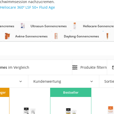
nd Schwimmsession nachzucremen.
Heliocare 360º LSF 50+ Fluid Age
at
nencremes
Ultrasun-Sonnencremes
Heliocare-Sonnencr
rät
e
Avène-Sonnencremes
Daylong-Sonnencremes
ner
Zahnbürste
emes
im Vergleich
Produkte filtern
d
Kundenwertung
Sorti
eger
Bestseller