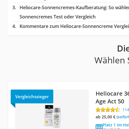
Heliocare-Sonnencremes-Kaufberatung
: So wähle
Sonnencremes Test oder Vergleich
Kommentare zum Heliocare-Sonnencreme Vergle
Di
Wählen S
Heliocare 36
Vergleichssieger
Age Act 50
11
ab 25,00 €
(
Sofor
Platz 1 im H