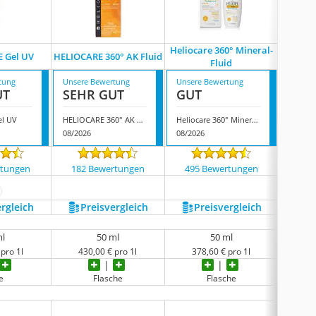
Heliocare 360° Mineral-
Helioca
 Gel UV
HELIOCARE 360° AK Fluid
Fluid
L
tung
Unsere Bewertung
Unsere Bewertung
Unsere
UT
SEHR GUT
GUT
GUT
el UV
HELIOCARE 360° AK Fluid
Heliocare 360° Mineral-Fluid
08/2026
08/2026
08/202
rtungen
182 Bewertungen
495 Bewertungen
1854
ehr anzeigen
ergleich
Preis­vergleich
Preis­vergleich
P
ml
50 ml
50 ml
pro 1l
430,00 € pro 1l
378,60 € pro 1l
35
e
Flasche
Flasche