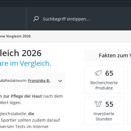
ergleiche nach Kategorie
me Vergleich 2026
leich 2026
Fakten zum 
e im Vergleich.
65
p)
utz
Redakteurin:
Franziska B.
Recherchierte
Produkte
n zur Pflege der Haut
nach dem
55
Wert legen.
leichstabelle,
die
Investierte
Stunden
. Sportler sollten zudem darauf
iversen Tests im Internet