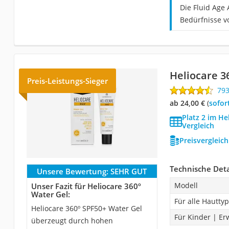
Die Fluid Age 
Bedürfnisse v
Heliocare 3
Preis-Leistungs-Sieger
79
ab 24,00 €
(
Sofor
Platz 2 im H
Vergleich
Preisvergleic
Technische Deta
Unsere Bewertung:
SEHR GUT
Modell
Unser Fazit für Heliocare 360º
Water Gel:
Für alle Hautty
Heliocare 360º SPF50+ Water Gel
Für Kinder | E
überzeugt durch hohen