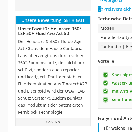
Vergleich
Preisvergleic
Technische Deta
Unsere Bewertung:
SEHR GUT
Modell
Unser Fazit für Heliocare 360º
LSF 50+ Fluid Age Act 50:
Für alle Hautty
Der Heliocare Spf50+ Fluido Age
Für Kinder | E
Act 50 aus dem Hause Cantabria
Labs überzeugt uns durch seinen
Vorteile
360°-Sonnenschutz, der nicht nur
schützt, sondern auch repariert
Spezialpr
und korrigiert. Dank der stabilen
wasser- u
Filterkombination aus TinosorbA2B
und Eisenoxid wird der UVA/HEVL-
mit Anti-
Schutz verstärkt. Zudem punktet
sehr hohe
das Produkt mit der patentierten
Fernblock-Technologie.
Fragen und Antw
08/2026
Für welche Ha