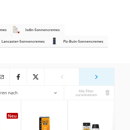
emes
Isdin-Sonnencremes
Lancaster-Sonnencremes
Piz-Buin-Sonnencremes
Alle Filter
eren nach
zurücksetzen
Neu