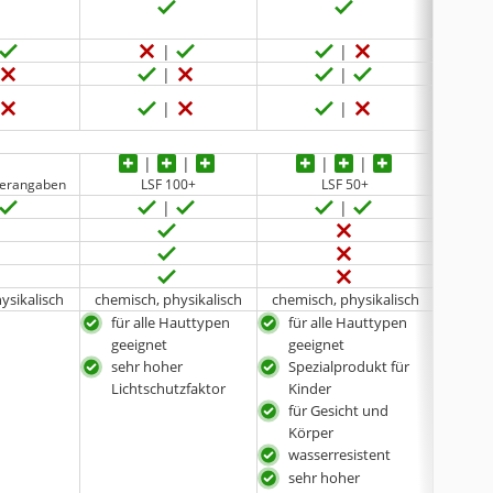
llerangaben
LSF 100+
LSF 50+
ysikalisch
chemisch, physikalisch
chemisch, physikalisch
chemis
für alle Hauttypen
für alle Hauttypen
für 
geeignet
geeignet
gee
sehr hoher
Spezialprodukt für
mit 
Lichtschutzfaktor
Kinder
Wir
für Gesicht und
mit
Körper
Sel
wasserresistent
t
mit 
sehr hoher