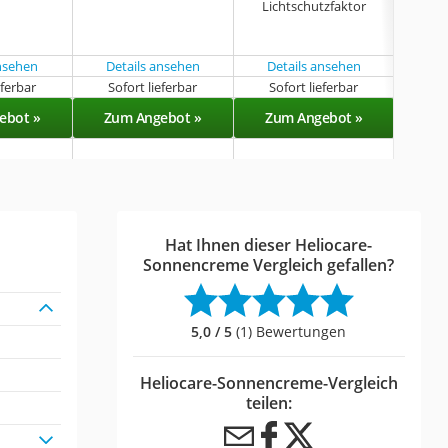
geg
Lichtschutzfaktor
seh
Lich
ansehen
Details ansehen
Details ansehen
eferbar
Sofort lieferbar
Sofort lieferbar
Sof
ebot »
Zum Angebot »
Zum Angebot »
Zu
Hat Ihnen dieser Heliocare-
Sonnencreme Vergleich gefallen?
5,0 / 5
(1) Bewertungen
Heliocare-Sonnencreme-Vergleich
teilen: