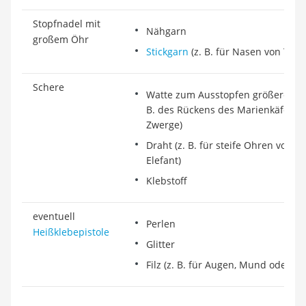
Stopfnadel mit
Nähgarn
großem Öhr
Stickgarn
(z. B. für Nasen von Tier
Schere
Watte zum Ausstopfen größerer Köp
B. des Rückens des Marienkäfers 
Zwerge)
Draht (z. B. für steife Ohren von M
Elefant)
Klebstoff
eventuell
Perlen
Heißklebepistole
Glitter
Filz (z. B. für Augen, Mund oder Na