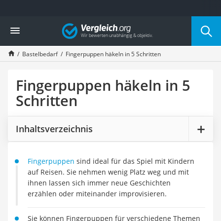
Die beliebtesten Vergleiche nach Kategorie
Vergleich
Freizeit & Sport
Gartentrampolin
Bastelbedarf
Fingerpuppen häkeln in 5 Schritten
Trampolin
Metalldetektor
Eufab-Fahrradträger
Fingerpuppen häkeln in 5
Trampolin 366 cm
Schritten
Fahrradschloss
Aluminium-Koffer
Futterboot
Inhaltsverzeichnis
Air Bike
E-Bike-Dreirad
Trekkingschuhe Herren
Fingerpuppen
sind ideal für das Spiel mit Kindern
Reisetasche mit Rollen
auf Reisen. Sie nehmen wenig Platz weg und mit
Klimmzugstation
ihnen lassen sich immer neue Geschichten
Koffer
erzählen oder miteinander improvisieren.
Nachtsichtgerät
Faltschloss
Sie können Fingerpuppen für verschiedene Themen