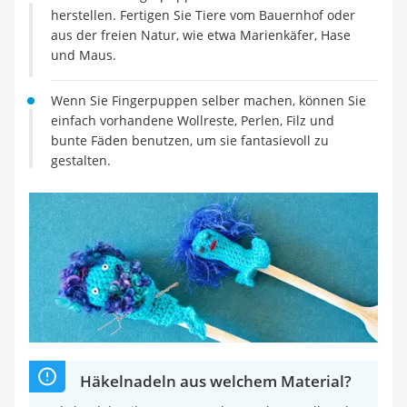
Handgepäck-Koffer
herstellen. Fertigen Sie Tiere vom Bauernhof oder
Vibrationsplatte
aus der freien Natur, wie etwa Marienkäfer, Hase
Wanderschuhe Herren
und Maus.
Sicherheitsweste Reiten
Service
Wenn Sie Fingerpuppen selber machen, können Sie
einfach vorhandene Wollreste, Perlen, Filz und
bunte Fäden benutzen, um sie fantasievoll zu
gestalten.
Häkelnadeln aus welchem Material?