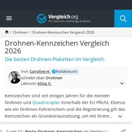
Die beliebtesten Vergleiche nach Kategorie
Vergleich
Elektronik
Powerstation
Drohnen
Drohnen-Kennzeichen Vergleich 2026
Monitor 32 Zoll 4K
Fernseher
Drohnen-Kennzeichen Vergleich
Drucker
2026
Desktop-PC
Die besten Drohnen-Plaketten im Vergleich.
Monitor
Diascanner
Von:
Caroline H.
Redakteurin
Laser-Multifunktionsdrucker
schreibt über:
Drohnen
Powerline-Adapter
Lektorin:
Alina V.
Powerstation mit Solarpanel
Gaming-PC
Kennzeichen sind seit einigen Jahren für die meisten
Soundbar
Drohnen und
Quadrocopter
innerhalb der EU Pflicht. Ebenso
17-Zoll-Laptop
wie ein Drohnen-Führerschein und die Registrierung gilt das
Satellitenschüssel
Kennzeichen als Grundvoraussetzung, um mit Ihrem
Gaming-Headset
Fluggerät abheben zu dürfen. Verschiedene Online-Tests
Schnurloses Telefon
zeigen, dass hiervon nur
leichte Modelle ohne Kamera und
1 - 2 von 11:
Beste Drohnen-Kennzeichen
im Vergleich