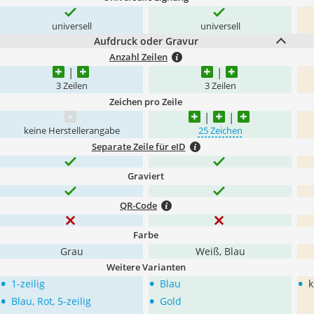
universell
universell
Aufdruck oder Gravur
Anzahl Zeilen
3 Zeilen
3 Zeilen
Zeichen pro Zeile
keine Herstellerangabe
25 Zeichen
Separate Zeile für eID
Graviert
QR-Code
Farbe
Grau
Weiß, Blau
Weitere Varianten
•
•
•
1-zeilig
Blau
k
•
•
Blau, Rot, 5-zeilig
Gold