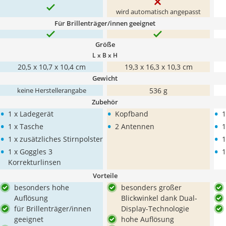
wird automatisch angepasst
Für Brillenträger/innen geeignet
Größe
L x B x H
‎20,5 x 10,7 x 10,4 cm
19,3 x 16,3 x 10,3 cm
Gewicht
536 g
keine Herstellerangabe
Zubehör
•
•
•
1 x Ladegerät
Kopfband
1
•
•
•
1 x Tasche
2 Antennen
1
•
•
1 x zusätzliches Stirnpolster
1
•
•
1 x Goggles 3
1
Korrekturlinsen
Vorteile
besonders hohe
besonders großer
Auflösung
Blickwinkel dank Dual-
für Brillenträger/innen
Display-Technologie
geeignet
hohe Auflösung