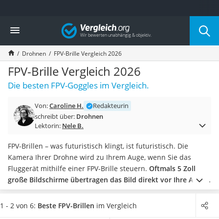
Die beliebtesten Vergleiche nach Kategorie
Vergleich
Elektronik
Powerstation
Drohnen
FPV-Brille Vergleich 2026
Monitor 32 Zoll 4K
Fernseher
FPV-Brille Vergleich 2026
Drucker
Die besten FPV-Goggles im Vergleich.
Desktop-PC
Monitor
Von:
Caroline H.
Redakteurin
Diascanner
schreibt über:
Drohnen
Laser-Multifunktionsdrucker
Lektorin:
Nele B.
Powerline-Adapter
Powerstation mit Solarpanel
FPV-Brillen – was futuristisch klingt, ist futuristisch. Die
Gaming-PC
Kamera Ihrer Drohne wird zu Ihrem Auge, wenn Sie das
Soundbar
Fluggerät mithilfe einer FPV-Brille steuern.
Oftmals 5 Zoll
17-Zoll-Laptop
große Bildschirme übertragen das Bild direkt vor Ihre Augen
Satellitenschüssel
und lassen Sie quasi ins Cockpit der Drohne steigen.
Gaming-Headset
Möchten Sie dabei so wenig Verluste in der Bildqualität wie
1 - 2 von 6:
Beste FPV-Brillen
im Vergleich
Schnurloses Telefon
möglich erleiden, sollten Sie zu einem
Gerät mit besonders