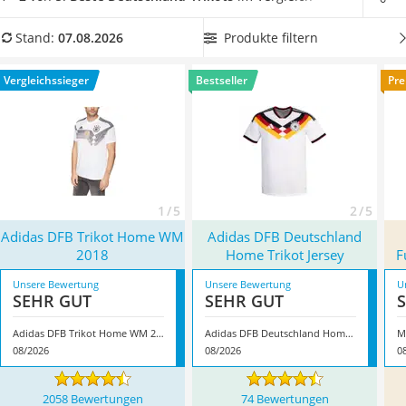
Handgepäck-Koffer
Nationalteam unterstützen und sich ein Deutschland-Trikot
Vibrationsplatte
überstreifen, um für die nächste Meisterschaft bestens
Produkte filtern
Stand:
07.08.2026
Wanderschuhe Herren
gewappnet zu sein? Dann schauen Sie jetzt in unserer Test-
Sicherheitsweste Reiten
bzw. Vergleichstabelle nach Ihrem neuen Lieblingstrikot.
Vergleichssieger
Bestseller
Pre
Service
Überzeugt hat uns hier im August 2026 besonders das
Modell
Adidas DFB Trikot Home WM 2018
*
mit seinen
Eigenschaften.
1 / 5
2 / 5
Adidas DFB Trikot Home WM
Adidas DFB Deutschland
2018
Home Trikot Jersey
F
Unsere Bewertung
Unsere Bewertung
U
SEHR GUT
SEHR GUT
Adidas DFB Trikot Home WM 2018
Adidas DFB Deutschland Home Trikot Jersey
08/2026
08/2026
0
2058 Bewertungen
74 Bewertungen