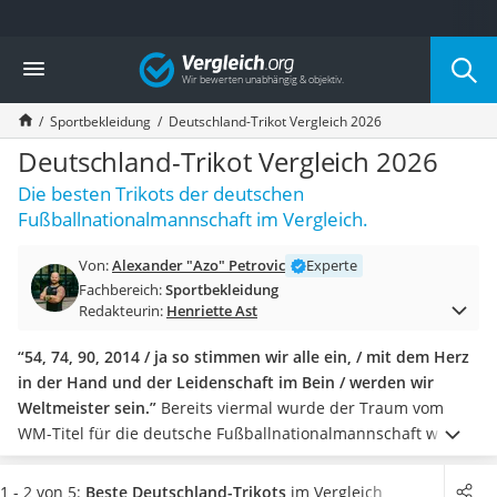
Die beliebtesten Vergleiche nach Kategorie
Vergleich
Freizeit & Sport
Gartentrampolin
Sportbekleidung
Deutschland-Trikot Vergleich 2026
Trampolin
Metalldetektor
Deutschland-Trikot Vergleich 2026
Eufab-Fahrradträger
Die besten Trikots der deutschen
Trampolin 366 cm
Fußballnationalmannschaft im Vergleich.
Fahrradschloss
Aluminium-Koffer
Von:
Alexander "Azo" Petrovic
Experte
Futterboot
Fachbereich:
Sportbekleidung
Air Bike
Redakteurin:
Henriette Ast
E-Bike-Dreirad
Trekkingschuhe Herren
“54, 74, 90, 2014 / ja so stimmen wir alle ein, / mit dem Herz
Reisetasche mit Rollen
in der Hand und der Leidenschaft im Bein / werden wir
Klimmzugstation
Weltmeister sein.”
Bereits viermal wurde der Traum vom
Koffer
WM-Titel für die deutsche Fußballnationalmannschaft wahr.
Nachtsichtgerät
Hinzu kommen noch drei Titelgewinne bei der FIFA
Faltschloss
Europameisterschaft.
Möchten auch Sie das deutsche
1 - 2 von 5:
Beste Deutschland-Trikots
im Vergleich