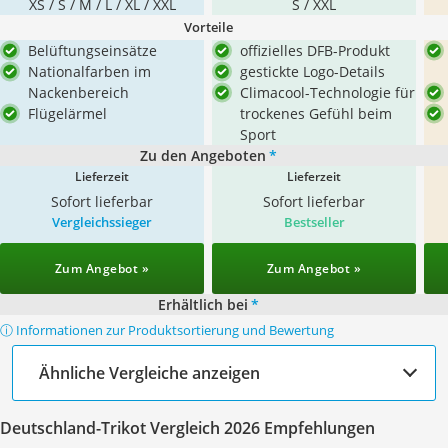
XS / S / M / L / XL / XXL
S / XXL
Vorteile
Belüftungseinsätze
offizielles DFB-Produkt
Nationalfarben im
gestickte Logo-Details
Nackenbereich
Climacool-Technologie für
Flügelärmel
trockenes Gefühl beim
Sport
Zu den Angeboten
*
Lieferzeit
Lieferzeit
Sofort lieferbar
Sofort lieferbar
Vergleichssieger
Bestseller
Zum Angebot »
Zum Angebot »
Erhältlich bei
*
ⓘ Informationen zur Produktsortierung und Bewertung
Ähnliche Vergleiche anzeigen
Deutschland-Trikot Vergleich 2026 Empfehlungen