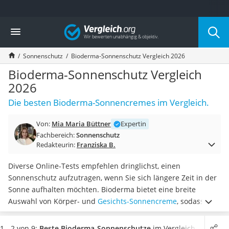
Die beliebtesten Vergleiche nach Kategorie
Vergleich
Drogerie
Inhalator
Sonnenschutz
Bioderma-Sonnenschutz Vergleich 2026
Haarschneider
Rollator
Bioderma-Sonnenschutz Vergleich
Braun Rasierer
2026
Katzenklappe (Chip)
Die besten Bioderma-Sonnencremes im Vergleich.
Rasierer
Masturbator
Von:
Mia Maria Büttner
Expertin
Massagepistole
Fachbereich:
Sonnenschutz
Epilierer
Redakteurin:
Franziska B.
Reisehaartrockner
Eiweißpulver
Diverse Online-Tests empfehlen dringlichst, einen
Magnesiumpräparat
Sonnenschutz aufzutragen, wenn Sie sich längere Zeit in der
Katzenklappe
Sonne aufhalten möchten. Bioderma bietet eine breite
Nackenmassagegerät
Auswahl von Körper- und
Gesichts-Sonnencreme
, sodass Sie
Zeckenschutz Katze
sich sicher sein können, dass Sie in unserem Vergleich fündig
leichter Haartrockner
werden. Bioderma steht dafür, Ihre Haut besonders
1 - 2 von 9:
Beste Bioderma-Sonnenschutze
im Vergleich