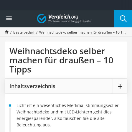
Die beliebtesten Vergleiche nach Kategorie
Vergleich
Freizeit & Sport
Gartentrampolin
Bastelbedarf
Weihnachtsdeko selber machen für draußen – 10 Tipps
Trampolin
Metalldetektor
Eufab-Fahrradträger
Weihnachtsdeko selber
Trampolin 366 cm
machen für draußen – 10
Fahrradschloss
Tipps
Aluminium-Koffer
Futterboot
Air Bike
Inhaltsverzeichnis
E-Bike-Dreirad
Trekkingschuhe Herren
Reisetasche mit Rollen
Licht ist ein wesentliches Merkmal stimmungsvoller
Klimmzugstation
Weihnachtsdeko und mit LED-Lichtern geht dies
Koffer
energiesparender, also tauschen Sie die alte
Nachtsichtgerät
Beleuchtung aus.
Faltschloss