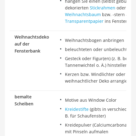
hängen Sie einen (selbst gebunden
dekorierten
Stickrahmen
oder eine
Weihnachtsbaum
bzw. -stern aus 
Transparentpapier
ins Fenster
Weihnachtsdeko
Weihnachtsbogen anbringen
auf der
beleuchteten oder unbeleuchtete
Fensterbank
Gesteck oder Figur(en) (z. B. bele
Tannenwichtel o. Ä.) hinstellen
Kerzen bzw. Windlichter oder Ker
weihnachtlicher Deko arrangieren
bemalte
Motive aus Window Color
Scheiben
Kreidestifte
(gibts in verschiedene
B. für Schaufenster)
Kreidepulver (Calciumcarbonat) m
mit Pinseln aufmalen