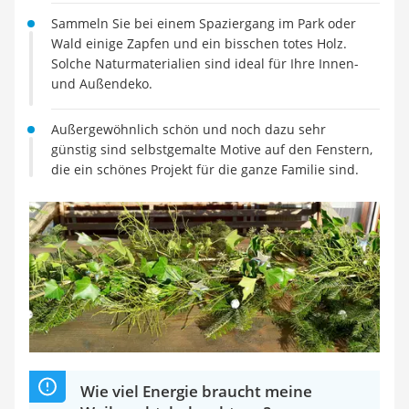
Handgepäck-Koffer
Sammeln Sie bei einem Spaziergang im Park oder
Vibrationsplatte
Wald einige Zapfen und ein bisschen totes Holz.
Wanderschuhe Herren
Solche Naturmaterialien sind ideal für Ihre Innen-
Sicherheitsweste Reiten
und Außendeko.
Service
Außergewöhnlich schön und noch dazu sehr
günstig sind selbstgemalte Motive auf den Fenstern,
die ein schönes Projekt für die ganze Familie sind.
Wie viel Energie braucht meine