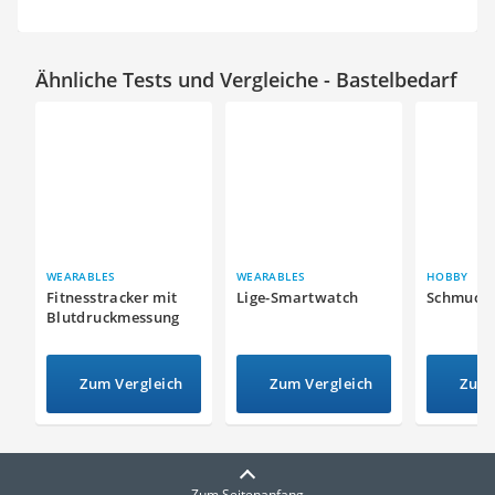
Ähnliche Tests und Vergleiche - Bastelbedarf
WEARABLES
WEARABLES
HOBBY
Fitnesstracker mit
Lige-Smartwatch
Schmuck
Blutdruckmessung
Zum Vergleich
Zum Vergleich
Zum 
Zum Seitenanfang