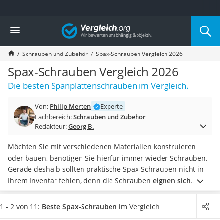
Die beliebtesten Vergleiche nach Kategorie
Vergleich
Baumarkt
Tresor feuerfest
Schrauben und Zubehör
Spax-Schrauben Vergleich 2026
Makita-Akku-Rasenmäher
Kappsäge
Spax-Schrauben Vergleich 2026
Smartes Türschloss
Die besten Spanplattenschrauben im Vergleich.
Akku-Rasentrimmer
Feuchtigkeitsmessgerät
Von:
Philip Merten
Experte
Split-Klimaanlage 2 Innengeräte
Fachbereich:
Schrauben und Zubehör
Pelletofen
Redakteur:
Georg B.
Bohrmaschine
Tiefbrunnenpumpe
Möchten Sie mit verschiedenen Materialien konstruieren
Fliesenschneider
oder bauen, benötigen Sie hierfür immer wieder Schrauben.
Hochdruckreiniger
Gerade deshalb sollten praktische Spax-Schrauben nicht in
Doppelschleifer
Ihrem Inventar fehlen, denn die Schrauben
eignen sich
Überwachungskamera
hervorragend für diverse Materialien
und werden laut
Benzinrasenmäher mit Elektrostart
einigen Online-Tests in allen Größen und Formen angeboten.
1 - 2 von 11:
Beste Spax-Schrauben
im Vergleich
Akku-Laubsauger
So können Sie genau die Schraube wählen, welche Sie