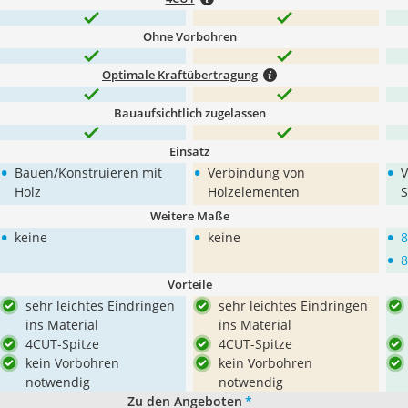
Ohne Vorbohren
Optimale Kraftübertragung
Bauaufsichtlich zugelassen
Einsatz
•
•
•
Bauen/Konstruieren mit
Verbindung von
V
Holz
Holzelementen
S
Weitere Maße
•
•
•
keine
keine
8
•
8
Vorteile
sehr leichtes Eindringen
sehr leichtes Eindringen
ins Material
ins Material
4CUT-Spitze
4CUT-Spitze
kein Vorbohren
kein Vorbohren
notwendig
notwendig
Zu den Angeboten
*