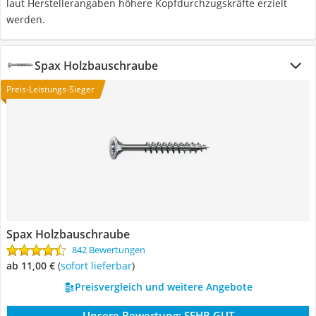
laut Herstellerangaben höhere Kopfdurchzugskräfte erzielt
werden.
Spax Holzbauschraube
Preis-Leistungs-Sieger
Spax Holzbauschraube
842 Bewertungen
ab 11,00 €
(
Sofort lieferbar
)
Preisvergleich und weitere Angebote
Unsere Bewertung:
SEHR GUT