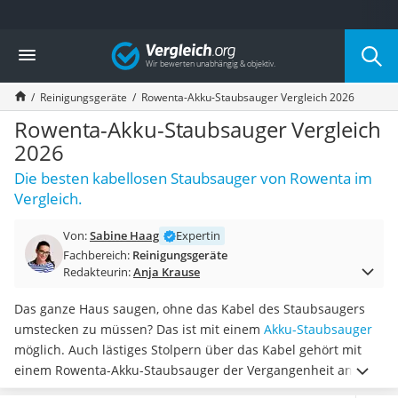
Die beliebtesten Vergleiche nach Kategorie
Vergleich
Haushalt
Wassersprudler
Reinigungsgeräte
Rowenta-Akku-Staubsauger Vergleich 2026
Zentralstaubsauger
Brotbackautomat
Rowenta-Akku-Staubsauger Vergleich
Wischroboter
2026
Wäschespinne
Die besten kabellosen Staubsauger von Rowenta im
Industriestaubsauger
Vergleich.
Spülmaschinentabs
Akku-Staubsauger
Von:
Sabine Haag
Expertin
Eierkocher
Fachbereich:
Reinigungsgeräte
AEG-Waschmaschine
Redakteurin:
Anja Krause
Saug-Wisch-Roboter
Handstaubsauger
Das ganze Haus saugen, ohne das Kabel des Staubsaugers
Milchaufschäumer
umstecken zu müssen? Das ist mit einem
Akku-Staubsauger
Kondenstrockner
möglich. Auch lästiges Stolpern über das Kabel gehört mit
Reiskocher
einem Rowenta-Akku-Staubsauger der Vergangenheit an.
Heißwasserspender
Laut diversen Online-Tests wird das
Saugen in dunklen