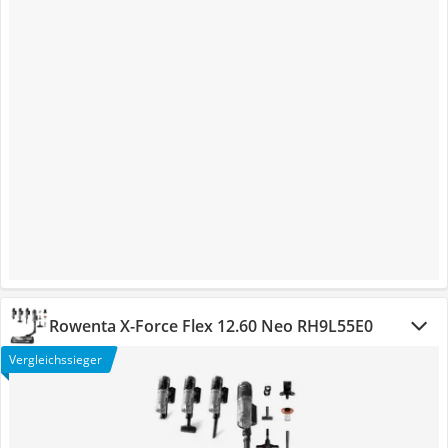
Rowenta X-Force Flex 12.60 Neo RH9L55E0
Vergleichssieger