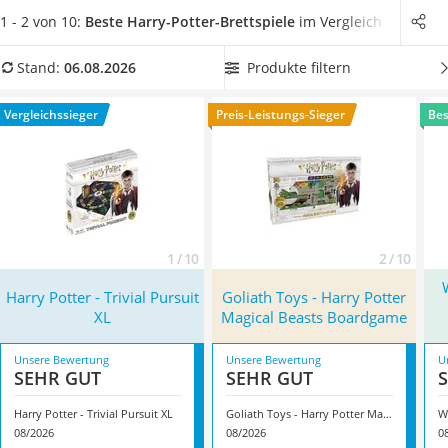
Handgepäck-Koffer
unserer Vergleichstabelle jetzt ein Harry-Potter-Brettspiel,
1 - 2 von 10:
Beste Harry-Potter-Brettspiele
im Vergleich
Vibrationsplatte
das Sie
mit mehreren Personen spielen
können, um den
Wanderschuhe Herren
Spielspaß zusätzlich zu erhöhen. Überzeugt hat uns hier im
Produkte filtern
Stand:
06.08.2026
Sicherheitsweste Reiten
August 2026 besonders das Modell
Harry Potter - Trivial
Service
Pursuit XL
*
mit seinen Eigenschaften.
Vergleichssieger
Preis-Leistungs-Sieger
Bes
1 / 10
2 / 10
Harry Potter - Trivial Pursuit
Goliath Toys - Harry Potter
XL
Magical Beasts Boardgame
Unsere Bewertung
Unsere Bewertung
U
SEHR GUT
SEHR GUT
Harry Potter - Trivial Pursuit XL
Goliath Toys - Harry Potter Magical Beasts Boardgame
08/2026
08/2026
0