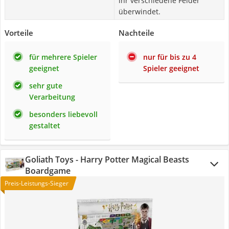
ihr verschiedene Felder
überwindet.
Vorteile
Nachteile
für mehrere Spieler
nur für bis zu 4
geeignet
Spieler geeignet
sehr gute
Verarbeitung
besonders liebevoll
gestaltet
Goliath Toys - Harry Potter Magical Beasts
Boardgame
Preis-Leistungs-Sieger