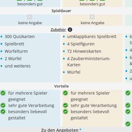
besonders gut
besonders gut
Spieldauer
keine Angabe
keine Angabe
Zubehör
•
•
•
300 Quizkarten
umklappbares Spielbrett
6
•
•
S
Spielbrett
4 Spielfiguren
•
•
•
4
Würfelturm
72 Hinweiskarten
•
•
•
6
2 Würfel
4 Zauberministerium-
•
&
Karten
und weiteres
•
•
2
Würfel
•
u
Vorteile
für mehrere Spieler
für mehrere Spieler
geeignet
geeignet
sehr gute Verarbeitung
sehr gute Verarbeitung
besonders liebevoll
besonders liebevoll
gestaltet
gestaltet
Zu den Angeboten
*