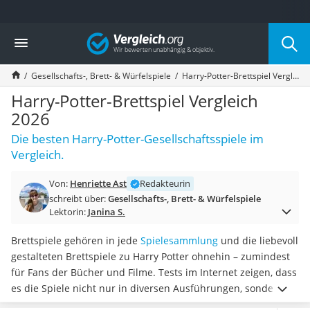
Die beliebtesten Vergleiche nach Kategorie
Vergleich
Freizeit & Sport
Gartentrampolin
Gesellschafts-, Brett- & Würfelspiele
Harry-Potter-Brettspiel Vergleich 2026
Trampolin
Metalldetektor
Harry-Potter-Brettspiel Vergleich
Eufab-Fahrradträger
2026
Trampolin 366 cm
Die besten Harry-Potter-Gesellschaftsspiele im
Fahrradschloss
Vergleich.
Aluminium-Koffer
Futterboot
Von:
Henriette Ast
Redakteurin
Air Bike
schreibt über:
Gesellschafts-, Brett- & Würfelspiele
E-Bike-Dreirad
Lektorin:
Janina S.
Trekkingschuhe Herren
Reisetasche mit Rollen
Brettspiele gehören in jede
Spielesammlung
und die liebevoll
Klimmzugstation
gestalteten Brettspiele zu Harry Potter ohnehin – zumindest
Koffer
für Fans der Bücher und Filme. Tests im Internet zeigen, dass
Nachtsichtgerät
es die Spiele nicht nur in diversen Ausführungen, sondern
Faltschloss
auch
für unterschiedliche Altersklassen
gibt.
Wählen Sie aus