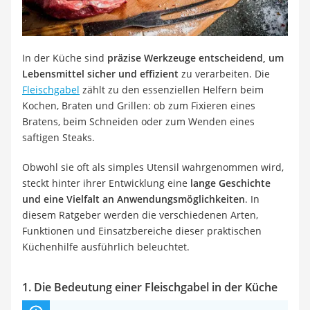
Löschdecke
Multimeter
Winterharte Palmen
Gasdurchlauferhitzer
In der Küche sind
präzise Werkzeuge entscheidend, um
Service
Lebensmittel sicher und effizient
zu verarbeiten. Die
Fleischgabel
zählt zu den essenziellen Helfern beim
Kochen, Braten und Grillen: ob zum Fixieren eines
Bratens, beim Schneiden oder zum Wenden eines
saftigen Steaks.
Obwohl sie oft als simples Utensil wahrgenommen wird,
steckt hinter ihrer Entwicklung eine
lange Geschichte
und eine Vielfalt an Anwendungsmöglichkeiten
. In
diesem Ratgeber werden die verschiedenen Arten,
Funktionen und Einsatzbereiche dieser praktischen
Küchenhilfe ausführlich beleuchtet.
1. Die Bedeutung einer Fleischgabel in der Küche