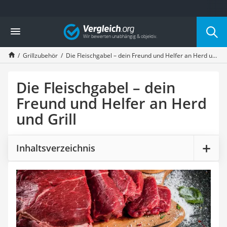
Die beliebtesten Vergleiche nach Kategorie
Vergleich
Baumarkt
Tresor feuerfest
Grillzubehör
Die Fleischgabel – dein Freund und Helfer an Herd und Grill
Makita-Akku-Rasenmäher
Kappsäge
Smartes Türschloss
Die Fleischgabel – dein
Akku-Rasentrimmer
Freund und Helfer an Herd
Feuchtigkeitsmessgerät
und Grill
Split-Klimaanlage 2 Innengeräte
Pelletofen
Bohrmaschine
Inhaltsverzeichnis
Tiefbrunnenpumpe
Fliesenschneider
Hochdruckreiniger
Doppelschleifer
Überwachungskamera
Benzinrasenmäher mit Elektrostart
Akku-Laubsauger