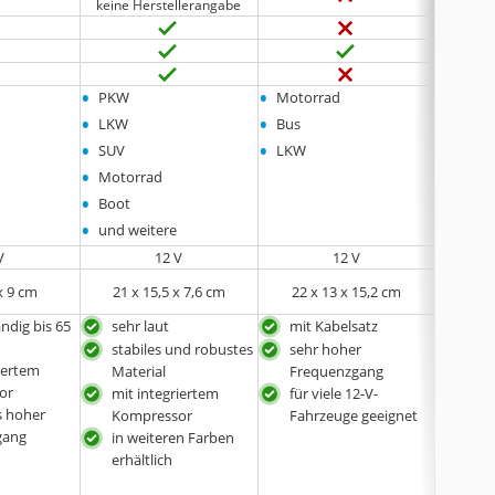
keine Herstellerangabe
•
•
•
PKW
Motorrad
PKW
•
•
•
LKW
Bus
LKW
•
•
•
SUV
LKW
Motor
•
•
Motorrad
Boot
•
•
Boot
Zug
•
und weitere
V
12 V
12 V
x 9 cm
21 x 15,5 x 7,6 cm
22 x 13 x 15,2 cm
29
ndig bis 65
sehr laut
mit Kabelsatz
beso
und
stabiles und robustes
sehr hoher
iertem
mit 
Material
Frequenzgang
or
Kom
mit integriertem
für viele 12-V-
s hoher
rost
Kompressor
Fahrzeuge geeignet
gang
in weiteren Farben
mit
erhältlich
für 
Fah