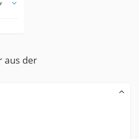
r
r aus der