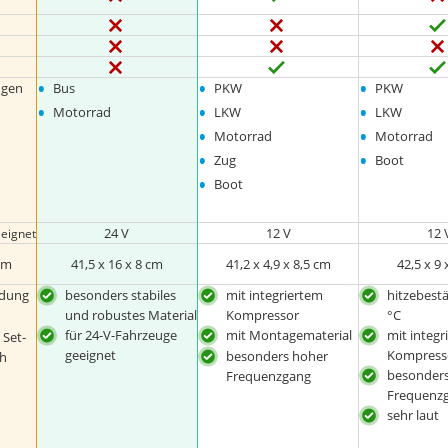
•
•
•
ngen
Bus
PKW
PKW
•
•
•
Motorrad
LKW
LKW
•
•
Motorrad
Motorrad
•
•
Zug
Boot
•
Boot
24 V
12 V
12 
eeignet
 cm
41,5 x 16 x 8 cm
41,2 x 4,9 x 8,5 cm
42,5 x 9 
ndung
besonders stabiles
mit integriertem
hitzebestä
und robustes Material
Kompressor
°C
für 24-V-Fahrzeuge
mit Montagematerial
mit integr
 Set-
geeignet
Kompress
besonders hoher
ch
besonder
Frequenzgang
Frequenz
sehr laut