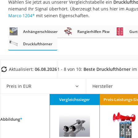
Wählen Sie jetzt aus unserer Vergleichstabelle ein
Druckluftho
AGM-Batterie Woh
niemand Ihr Signal überhört. Überzeugt hat uns hier im Augu
Thule-Fahrradträg
Marco 1204
*
mit seinen Eigenschaften.
FM-Transmitter
Anhängerschlösser
Rangierhilfen Pkw
Gurt
Sommerreifen 205
Autobatterie-Lade
Drucklufthörner
Starthilfe mit Kom
Alkoholtester
Aktualisiert:
06.08.2026
1 - 8 von 10:
Beste Drucklufthörner
im 
Felgenbaum
Diesel-Additiv
Preis in EUR
Hersteller
Wagenheber
Vergleichssieger
Preis-Leistungs-Si
Service
Abbildung
*