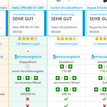
 Horn
Hella 3PB 005 411-001
Farbin Drucklufthorn
Rupse Druckl
Unsere Bewertung
Unsere Bewertung
Unsere Bewer
SEHR GUT
SEHR GUT
SEHR G
Aabcooling Signal Horn
Hella 3PB 005 411-001
Farbin Drucklufthorn
08/2026
08/2026
08/2026
en
138 Bewertungen
16 Bewertungen
27 Bewer
mehr anzeigen
ch
Preis­vergleich
Preis­vergleich
Preis­v
Doppelhorn
Einzelhorn
Einzel
keine Herstellerangabe
150 dB
150 
verchromtes Metall
verchromtes Metall
Zin
gabe
300/350 Hz
680 Hz
680 