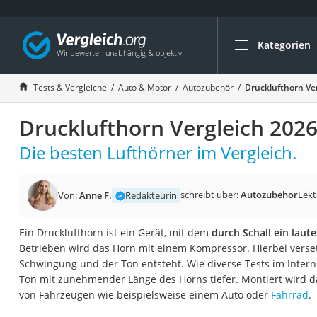
Kategorien
Die beliebtesten V
Auto & Motor
Tests & Vergleiche
Auto & Motor
Autozubehör
Drucklufthorn Ve
Fahrradträger-Anh
Drucklufthorn Vergleich 202
Fahrradträger
Fahrradträger (A
Die besten Lufthörner im Vergleich.
Fahrradträger 3 F
Benzinkanister (20 
schreibt über:
Autozubehör
Lekt
Von:
Anne F.
Redakteurin
Dashcam
Ein Drucklufthorn ist ein Gerät, mit dem
durch Schall ein laut
Fahrradträger E-Bi
Betrieben wird das Horn mit einem Kompressor. Hierbei versetz
Benzinkanister
Schwingung und der Ton entsteht. Wie diverse Tests im Intern
Ton mit zunehmender Länge des Horns tiefer. Montiert wird da
Marderschreck
von Fahrzeugen wie beispielsweise einem Auto oder
Fahrrad
.
Wagenheber 3t