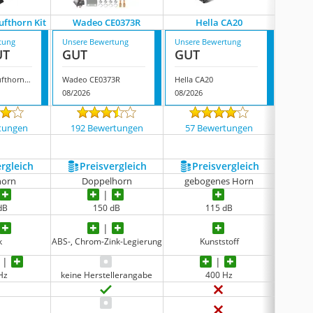
ufthorn Kit
Wadeo CE0373R
Hella CA20
Ejoyou
tung
Unsere Bewertung
Unsere Bewertung
Unsere
UT
GUT
GUT
GUT
Rupse Drucklufthorn Kit
Wadeo CE0373R
Hella CA20
Ejoyou
08/2026
08/2026
08/202
tungen
192 Bewertungen
57 Bewertungen
21 
ergleich
Preis­vergleich
Preis­vergleich
P
horn
Doppelhorn
gebogenes Horn
D
dB
150 dB
115 dB
verch
k
ABS-, Chrom-Zink-Legierung
Kunststoff
Alum
Hz
keine Herstellerangabe
400 Hz
keine 