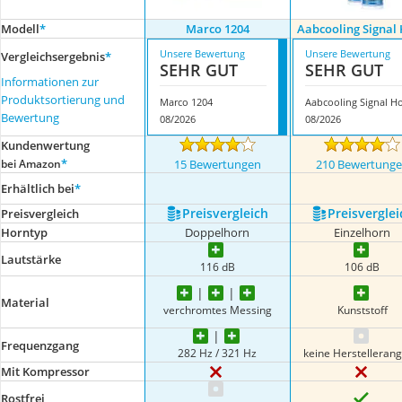
Modell
*
Marco 1204
Aabcooling Signal
Unsere Bewertung
Unsere Bewertung
Vergleichsergebnis
*
SEHR GUT
SEHR GUT
Informationen zur
Produktsortierung und
Marco 1204
Bewertung
08/2026
08/2026
Kundenwertung
*
bei Amazon
15 Bewertungen
210 Bewertung
Erhältlich bei
*
Preis­vergleich
Preis­verglei
Preis­vergleich
Horntyp
Doppelhorn
Einzelhorn
Lautstärke
116 dB
106 dB
Material
verchromtes Messing
Kunststoff
Frequenzgang
282 Hz / 321 Hz
keine Herstelleran
Mit Kompressor
Rostfrei