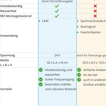
keine Herstellerangabe
Hitzebeständig
Wasserfest
Mit Montagematerial
•
•
LKW
Sportveranstaltu
•
Startsignal
•
Feierlichkeiten
Anwendung
Spannung
24 V
nicht für Fahrzeuge g
Maße
42 x k.A. x 8 cm
35,0 x 6,5 x 13,0
L x B x H
hitzebeständig und
einfache Anwe
wasserfest
im 2er-Set
hoher Frequenzgang
auch in anderen
besonders stabiles
Größen erhältli
und robustes Material
Vorteile