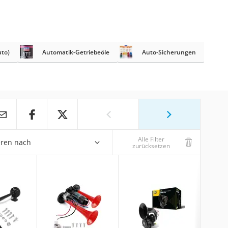
uto)
Automatik-Getriebeöle
Auto-Sicherungen
Alle Filter
eren nach
zurücksetzen