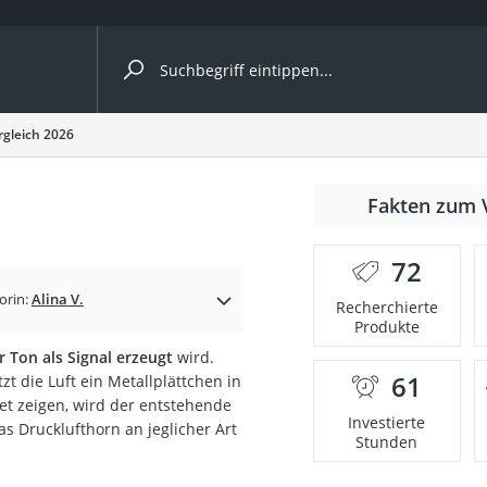
ergleiche nach Kategorie
rgleich 2026
ängerkupplung (4 Fahrräder)
6
Fakten zum 
nhängerkupplung)
ahrräder
72
l)
orin:
Alina V.
Recherchierte
Produkte
er Ton als Signal erzeugt
wird.
ke
61
t die Luft ein Metallplättchen in
et zeigen, wird der entstehende
Investierte
s Drucklufthorn an jeglicher Art
Stunden