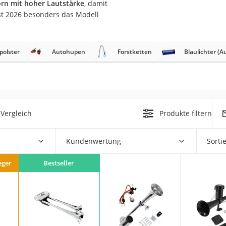
rn mit hoher Lautstärke
, damit
nmobil
st 2026 besonders das Modell
er
polster
Autohupen
Forstketten
Blaulichter (A
/55 R16
gerät
pressor
Vergleich
Produkte filtern
Kundenwertung
Sorti
eger
Bestseller