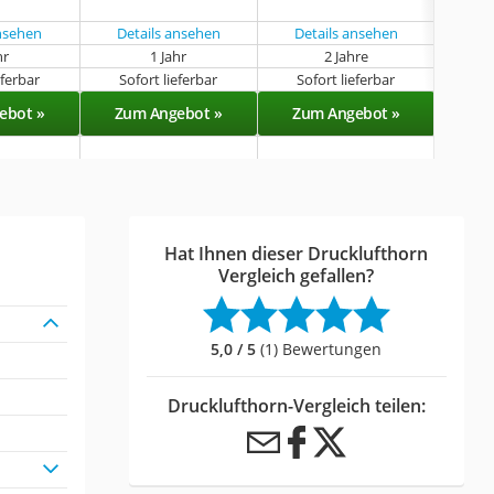
vers
ansehen
Details ansehen
Details ansehen
Det
hr
1 Jahr
2 Jahre
k
eferbar
Sofort lieferbar
Sofort lieferbar
Sof
ebot »
Zum Angebot »
Zum Angebot »
Zu
Hat Ihnen dieser Drucklufthorn
Vergleich gefallen?
5,0 / 5
(1) Bewertungen
Drucklufthorn-Vergleich teilen: