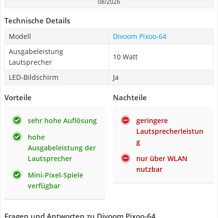
08/2026
Technische Details
Modell
Divoom Pixoo-64
Ausgabeleistung
10 Watt
Lautsprecher
LED-Bildschirm
Ja
Vorteile
Nachteile
sehr hohe Auflösung
geringere
Lautsprecherleistun
hohe
g
Ausgabeleistung der
Lautsprecher
nur über WLAN
nutzbar
Mini-Pixel-Spiele
verfügbar
Fragen und Antworten zu Divoom Pixoo-64