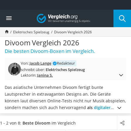
Die beliebtesten Vergleiche nach Kategorie
Vergleich
Kind & Baby
Babyphone mit 2 Kameras
Elektrisches Spielzeug
Divoom Vergleich 2026
Walkie-Talkie Kinder
Kindermatratzen
Divoom Vergleich 2026
Babywippe
Die besten Divoom-Boxen im Vergleich.
Rollschuhe für Kinder
Tischkicker
Von:
Jacob Lange
Redakteur
Laufrad
schreibt über:
Elektrisches Spielzeug
Kinderschubkarre
Lektorin:
Janina S.
Babyschlafsack
Kinderuhr
Das asiatische Unternehmen Divoom fertigt bunte
Babyphone
Lautsprecher in extravaganten Designs an. Die Geräte
Treppenschutzgitter
können laut diversen Online-Tests nicht nur Musik abspielen,
Kindersitz ab 4 Jahren
sondern machen sich auch hervorragend
als
digitaler
Kinderroller 3 Räder
Bilderrahmen
, Minispiel-Bildschirm oder Wecker
. Außerdem
Ferngesteuertes Auto
können Sie den Bildschirm nach Belieben selber gestalten
1 - 2 von 8:
Beste Divoom
im Vergleich
Kindersitz 15–36 kg
oder aus den zahlreichen Design-Vorlagen wählen.
Wählen