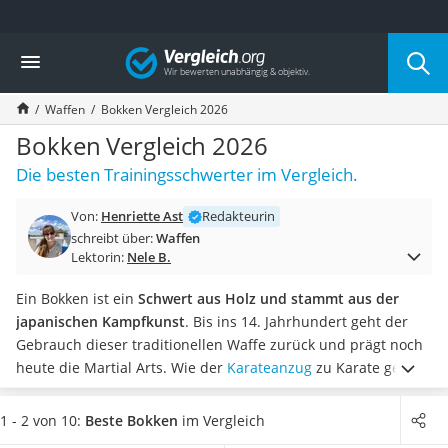
Die beliebtesten Vergleiche nach Kategorie
Vergleich
Freizeit & Sport
Gartentrampolin
Waffen
Bokken Vergleich 2026
Trampolin
Metalldetektor
Bokken Vergleich 2026
Eufab-Fahrradträger
Die besten Trainingsschwerter im Vergleich.
Trampolin 366 cm
Fahrradschloss
Von:
Henriette Ast
Redakteurin
Aluminium-Koffer
schreibt über:
Waffen
Futterboot
Lektorin:
Nele B.
Air Bike
E-Bike-Dreirad
Ein Bokken ist ein
Schwert aus Holz und stammt aus der
Trekkingschuhe Herren
japanischen Kampfkunst
. Bis ins 14. Jahrhundert geht der
Reisetasche mit Rollen
Gebrauch dieser traditionellen Waffe zurück und prägt noch
Klimmzugstation
heute die Martial Arts. Wie der
Karateanzug
zu Karate gehört,
Koffer
gehört das Bokken zum Schwertkämpfer.
Wählen Sie jetzt aus
Nachtsichtgerät
unserer Tabelle ein Bokken aus, das aus Holz ist.
Online-
1 - 2 von 10:
Beste Bokken
im Vergleich
Faltschloss
Tests haben gezeigt das bestimmte Holzbokken