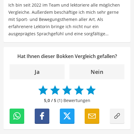
Ich bin seit 2022 im Team und lektoriere alle möglichen
Reiseempfehlungen, Hobbytipps und Anregungen für die
Vergleiche. Außerdem beschäftige ich mich sehr gerne
Freizeitgestaltung befassen.
mit Sport- und Bewegungsthemen aller Art. Als
Der Bokken-Vergleich ist aus unserer Sicht besonders
erfahrenere Lektorin bringe ich nicht nur ein
empfehlenswert für
Kampfsportler
.
ausgeprägtes Sprachgefühl und eine sorgfältige
Arbeitsweise mit, sondern auch mein Interesse an
sportlichen Aktivitäten. Durch meine Tätigkeit als Lektorin
kann ich dazu beitragen, Texte inhaltlich präzise, gut
Hat Ihnen dieser Bokken Vergleich gefallen?
strukturiert und sprachlich einwandfrei zu gestalten.
Mein Ziel ist es, unsere Inhalte auf ihre inhaltliche
Ja
Nein
Kohärenz, logische Schlüssigkeit und stilistische Qualität
zu überprüfen sowie gegebenenfalls zu verbessern. Mit
meinem Hintergrund im Bereich Sport und meiner Liebe
zur geschriebenen Sprache trage ich dazu bei, dass
5,0 / 5
(1) Bewertungen
unsere Vergleiche ansprechend, verständlich sowie
fehlerfrei sind.