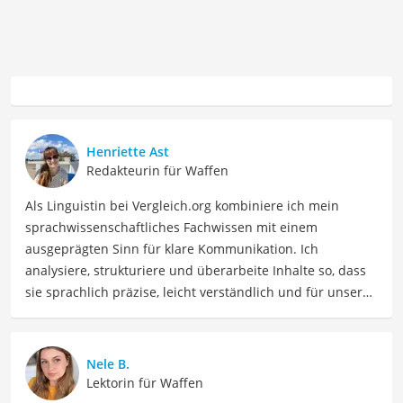
Henriette Ast
Redakteurin für Waffen
Als Linguistin bei Vergleich.org kombiniere ich mein
sprachwissenschaftliches Fachwissen mit einem
ausgeprägten Sinn für klare Kommunikation. Ich
analysiere, strukturiere und überarbeite Inhalte so, dass
sie sprachlich präzise, leicht verständlich und für unsere
Leser:innen informierend sind. Mein Schwerpunkt liegt
dabei unter anderem auf Freizeit-Themen. Auch privat
beschäftige ich mich gerne mit verschiedenen Hobbys
Nele B.
und Freizeitaktivitäten. Dieses Interesse spiegelt sich in
Lektorin für Waffen
meinen Beiträgen wider, die sich mit Freizeitideen,