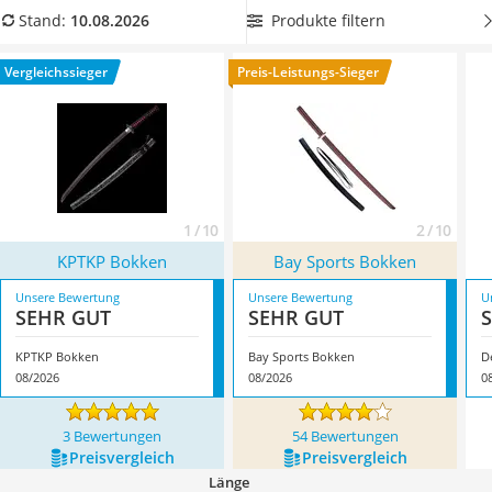
Handgepäck-Koffer
hochwertiger sind als welche aus Kunststoff.
Überzeugt hat
Produkte filtern
Stand:
10.08.2026
Vibrationsplatte
uns hier im August 2026 besonders das Modell
KPTKP
Wanderschuhe Herren
Bokken
*
mit seinen Eigenschaften.
Vergleichssieger
Preis-Leistungs-Sieger
Sicherheitsweste Reiten
Service
1 / 10
2 / 10
KPTKP Bokken
Bay Sports Bokken
Unsere Bewertung
Unsere Bewertung
U
SEHR GUT
SEHR GUT
KPTKP Bokken
Bay Sports Bokken
D
08/2026
08/2026
0
3 Bewertungen
54 Bewertungen
Preis­vergleich
Preis­vergleich
Länge