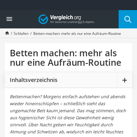
Die beliebtesten Vergleiche nach Kategorie
Vergleich
Wohnen
Matratzen-Topper
Schlafen
Betten machen: mehr als nur eine Aufräum-Routine
Matratzen
Konferenzlautsprecher
Tageslichtlampe
Betten machen: mehr als
Badlüfter
nur eine Aufräum-Routine
Ergonomischer Bürostuhl
Bürohocker
Außenleuchte mit Kamera
Inhaltsverzeichnis
Ozongeneratoren
Akku-Tischlampe
Bettenmachen? Morgens einfach aufstehen und abends
Konferenzmikrofon
wieder hineinschlüpfen – schließlich sieht das
Klappmatratze
ungemachte Bett kaum jemand. Das mag stimmen, doch
Duschkopf mit Kalkfilter
aus hygienischer Sicht ist diese Gewohnheit wenig
Aktenvernichter Sicherheitsstufe 4
sinnvoll. Über Nacht geben wir Feuchtigkeit durch
Bettgitter
Atmung und Schwitzen ab, wodurch ein leicht feuchtes
Spannbettlaken