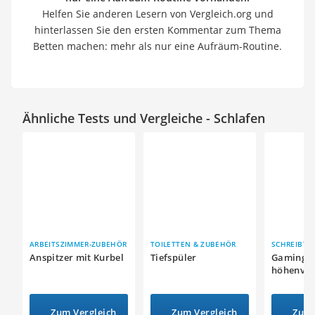
Helfen Sie anderen Lesern von Vergleich.org und
hinterlassen Sie den ersten Kommentar zum Thema
Betten machen: mehr als nur eine Aufräum-Routine.
Ähnliche Tests und Vergleiche - Schlafen
ARBEITSZIMMER-ZUBEHÖR
TOILETTEN & ZUBEHÖR
SCHREIBTI
Anspitzer mit Kurbel
Tiefspüler
Gaming-T
höhenver
Zum Vergleich
Zum Vergleich
Zum 