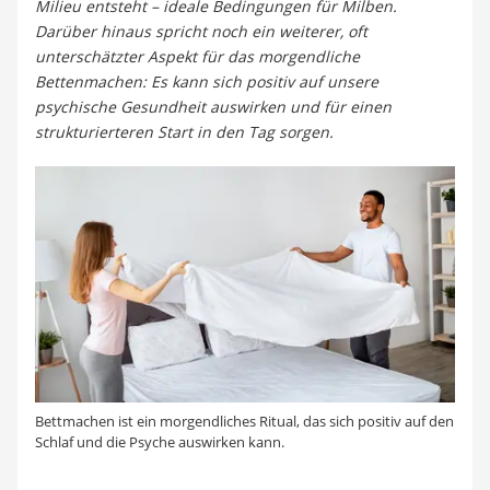
Milieu entsteht – ideale Bedingungen für Milben.
Topper 100 x 200
Darüber hinaus spricht noch ein weiterer, oft
Duschpaneel
unterschätzter Aspekt für das morgendliche
Höhenverstellbarer Schreibtisch
Bettenmachen: Es kann sich positiv auf unsere
Matratze 90 x 200 cm
psychische Gesundheit auswirken und für einen
Service
strukturierteren Start in den Tag sorgen.
Bettmachen ist ein morgendliches Ritual, das sich positiv auf den
Schlaf und die Psyche auswirken kann.