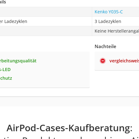
ils
Kenko Y035-C
er Ladezyklen
3 Ladezyklen
Keine Herstellerang
Nachteile
rbeitungsqualität
vergleichswei
s-LED
schutz
AirPod-Cases-Kaufberatung
: