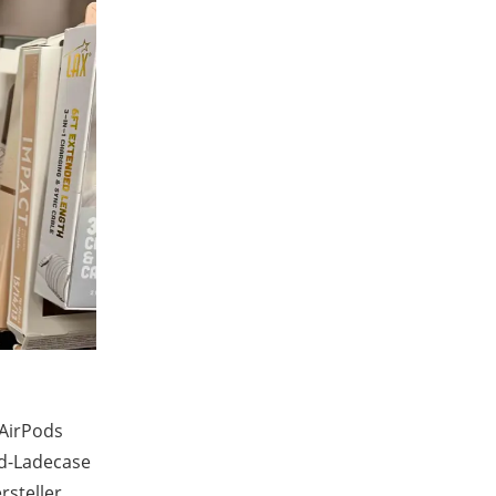
 AirPods
od-Ladecase
rsteller