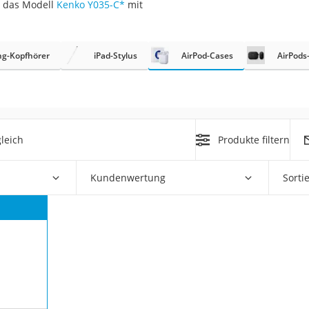
s das Modell
Kenko Y035-C
*
mit
ng-Kopfhörer
iPad-Stylus
AirPod-Cases
AirPods
on
leich
Produkte filtern
Euro
chuko
Kundenwertung
Sorti