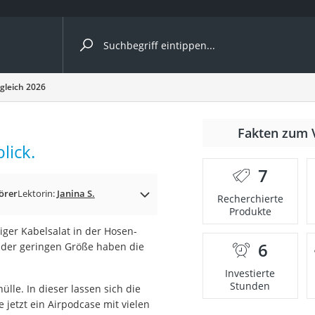
ergleiche nach Kategorie
gleich 2026
Fakten zum 
lick.
7
örer
Lektorin:
Janina S.
Recherchierte
Produkte
viger Kabelsalat in der Hosen-
6
 der geringen Größe haben die
onsdrucker
Investierte
Stunden
lle. In dieser lassen sich die
Solarpanel
 jetzt ein Airpodcase mit vielen