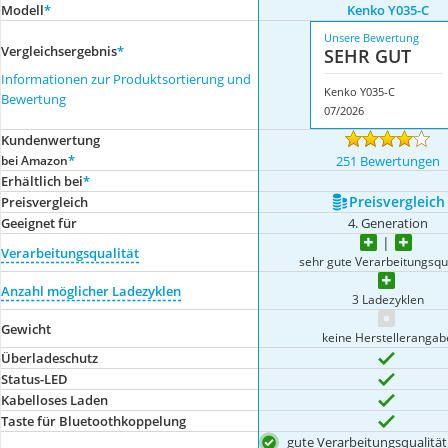
Modell
*
Kenko Y035-C
Unsere Bewertung
Vergleichsergebnis
*
SEHR GUT
Informationen zur Produktsortierung und
Kenko Y035-C
Bewertung
07/2026
Kundenwertung
*
bei Amazon
251 Bewertungen
Erhältlich bei
*
Preis­vergleich
Preis­vergleich
Geeignet für
4. Generation
Verarbeitungsqualität
sehr gute Verarbeitungsqua
Anzahl möglicher Ladezyklen
3 Ladezyklen
Gewicht
keine Herstellerangab
Überladeschutz
Status-LED
Kabelloses Laden
Taste für Bluetoothkoppelung
gute Verarbeitungsqualität