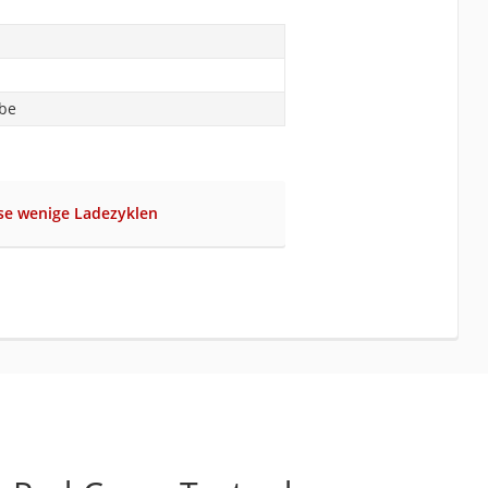
abe
se wenige Ladezyklen