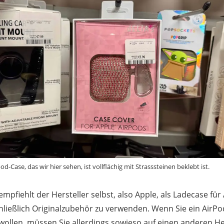
od-Case, das wir hier sehen, ist vollflächig mit Strasssteinen beklebt ist.
 empfiehlt der Hersteller selbst, also Apple, als Ladecase für
hließlich Originalzubehör zu verwenden. Wenn Sie ein AirP
wollen, müssen Sie allerdings sowieso auf einen anderen He