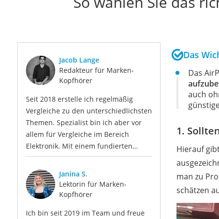
So wählen Sie das ri
Das Wich
Jacob Lange
Redakteur für Marken-
Das AirP
Kopfhörer
aufzube
auch oh
Seit 2018 erstelle ich regelmäßig
günstige
Vergleiche zu den unterschiedlichsten
Themen. Spezialist bin ich aber vor
1. Sollte
allem für Vergleiche im Bereich
Elektronik. Mit einem fundierten
Hierauf gib
Hintergrundwissen und meiner
ausgezeichn
Leidenschaft für technische
Janina S.
man zu Prod
Innovationen biete ich so umfassende
Lektorin für Marken-
schätzen 
wie präzise Informationen zu
Kopfhörer
elektronischen Geräten, Gadgets
Ich bin seit 2019 im Team und freue
sowie Technologien. Meine Beiträge