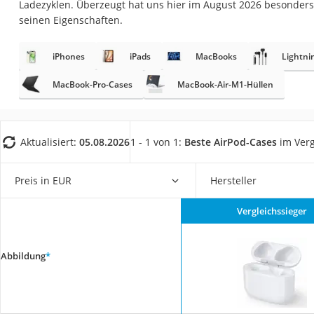
Ladezyklen. Überzeugt hat uns hier im August 2026 besonder
Gaming-PC
seinen Eigenschaften.
Soundbar
17-Zoll-Laptop
iPhones
iPads
MacBooks
Lightni
Satellitenschüssel
MacBook-Pro-Cases
MacBook-Air-M1-Hüllen
Gaming-Headset
Schnurloses Telef
Aktualisiert:
05.08.2026
1 - 1 von 1:
Beste AirPod-Cases
im Verg
Tablets unter 200 
Ladekabel Typ 2 S
Preis in EUR
Hersteller
Lichtwecker
Acer Aspire
Vergleichssieger
Service
Abbildung
*