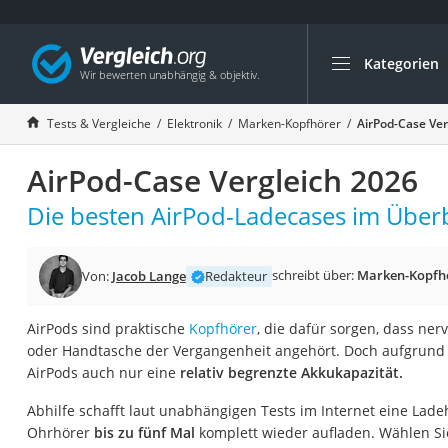
Kategorien
Die beliebtesten V
Elektronik
Tests & Vergleiche
Elektronik
Marken-Kopfhörer
AirPod-Case Ver
Powerstation
AirPod-Case Vergleich 2026
Monitor 32 Zoll 4K
Fernseher
Die besten AirPod-Ladecases im Überb
Drucker
Desktop-PC
schreibt über:
Marken-Kopfh
Von:
Jacob Lange
Redakteur
Monitor
AirPods sind praktische
Kopfhörer
, die dafür sorgen, dass ner
Diascanner
oder Handtasche der Vergangenheit angehört. Doch aufgrund
Laser-Multifunkti
AirPods auch nur eine
relativ begrenzte Akkukapazität.
Powerline-Adapter
Abhilfe schafft laut unabhängigen Tests im Internet eine Ladehü
Powerstation mit 
Ohrhörer
bis zu fünf Mal
komplett wieder aufladen. Wählen Sie