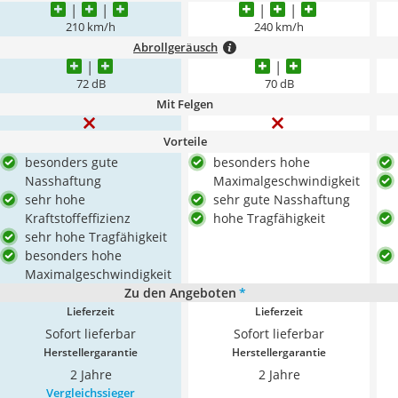
210 km/h
240 km/h
Abrollgeräusch
72 dB
70 dB
Mit Felgen
Vorteile
besonders gute
besonders hohe
Nasshaftung
Maximalgeschwindigkeit
sehr hohe
sehr gute Nasshaftung
Kraftstoffeffizienz
hohe Tragfähigkeit
sehr hohe Tragfähigkeit
besonders hohe
Maximalgeschwindigkeit
Zu den Angeboten
*
Lieferzeit
Lieferzeit
Sofort lieferbar
Sofort lieferbar
Herstellergarantie
Herstellergarantie
2 Jahre
2 Jahre
Vergleichssieger