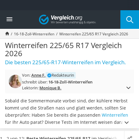
Die beliebtesten Vergleiche nach Kategorie
Vergleich
Auto & Motor
Fahrradträger-Anhängerkupplung (4 Fahrräder)
16-18-Zoll-Winterreifen
Winterreifen 225/65 R17 Vergleich 2026
Fahrradträger
Fahrradträger (Anhängerkupplung)
Winterreifen 225/65 R17 Vergleich
Fahrradträger 3 Fahrräder
2026
Benzinkanister (20 l)
Die besten 225/65-R17-Winterreifen im Vergleich.
Dashcam
Fahrradträger E-Bike
Von:
Anne F.
Redakteurin
Benzinkanister
schreibt über:
16-18-Zoll-Winterreifen
Marderschreck
Lektorin:
Monique B.
Wagenheber 3t
AGM-Batterie Wohnmobil
Sobald die Sommermonate vorbei sind, der kühlere Herbst
Thule-Fahrradträger
kommt und die Straßen nass und glatt werden, sollten Sie
FM-Transmitter
überprüfen: Haben Sie bereits die passenden
Winterreifen
Sommerreifen 205/55 R16
für Ihr Auto parat? Diverse Tests im Internet weisen darauf
Autobatterie-Ladegerät
hin, dass die Winterreifen notwendig sind, damit Sie auch bei
Starthilfe mit Kompressor
winterlichen Straßenverhältnissen sicher an Ihr Ziel kommen
1 - 2 von 12:
Beste Winterreifen 225/65 R17
im Vergleich