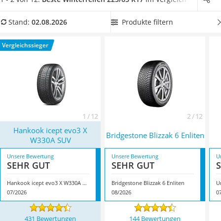
Alkoholtester
können.
Wählen Sie jetzt aus unserer Produkttabelle
225/65-
Felgenbaum
R17-Winterreifen mit einem besonders leisen
Produkte filtern
Stand:
02.08.2026
Diesel-Additiv
Abrollgeräusch,
um die Winterlandschaften so geräuschlos
Wagenheber
wie möglich zu durchqueren. Überzeugt hat uns hier im
Vergleichssieger
Service
August 2026 besonders das Modell
Hankook icept evo3 X
W330A SUV
*
mit seinen Eigenschaften.
1 / 12
2 / 12
Hankook icept evo3 X
Bridgestone Blizzak 6 Enliten
W330A SUV
Unsere Bewertung
Unsere Bewertung
U
SEHR GUT
SEHR GUT
Hankook icept evo3 X W330A SUV
Bridgestone Blizzak 6 Enliten
U
07/2026
08/2026
0
431 Bewertungen
144 Bewertungen