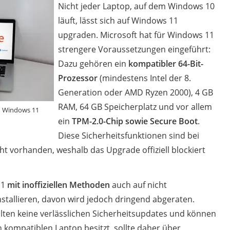
Nicht jeder Laptop, auf dem Windows 10
läuft, lässt sich auf Windows 11
upgraden. Microsoft hat für Windows 11
strengere Voraussetzungen eingeführt:
Dazu gehören ein
kompatibler 64-Bit-
Prozessor
(mindestens Intel der 8.
Generation oder AMD Ryzen 2000), 4 GB
RAM, 64 GB Speicherplatz und vor allem
ch Windows 11
ein
TPM-2.0-Chip sowie Secure Boot
.
Diese Sicherheitsfunktionen sind bei
cht vorhanden, weshalb das Upgrade offiziell blockiert
11
mit inoffiziellen Methoden
auch auf nicht
stallieren, davon wird jedoch dringend abgeraten.
alten keine verlässlichen Sicherheitsupdates und können
n kompatiblen Laptop besitzt, sollte daher über