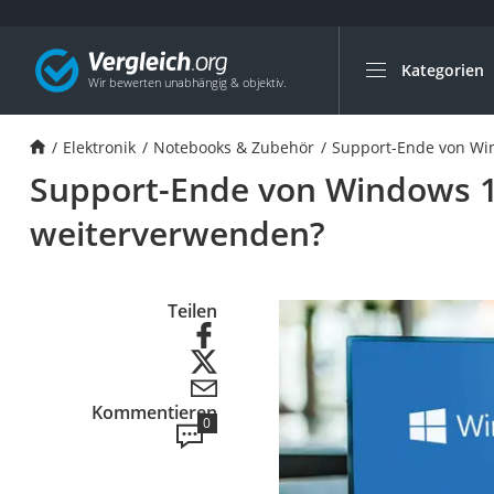
Kategorien
Die beliebtesten V
Elektronik
Elektronik
Notebooks & Zubehör
Support-Ende von Win
Powerstation
Support-Ende von Windows 10
Monitor 32 Zoll 4K
weiterverwenden?
Fernseher
Drucker
Desktop-PC
Teilen
Monitor
Diascanner
Laser-Multifunkti
Kommentieren
0
Powerline-Adapter
Powerstation mit 