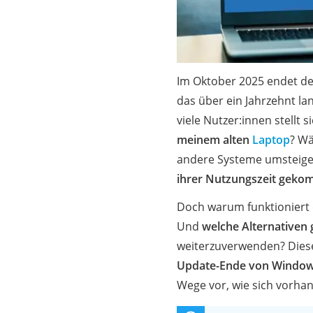
Gaming-PC
Soundbar
17-Zoll-Laptop
Satellitenschüssel
Im Oktober 2025 endet der
Gaming-Headset
das über ein Jahrzehnt la
viele Nutzer:innen stellt
Schnurloses Telef
meinem alten
Laptop
? Wä
Tablets unter 200 
andere Systeme umsteige
Ladekabel Typ 2 S
ihrer Nutzungszeit geko
Lichtwecker
Doch warum funktioniert 
Acer Aspire
Und
welche Alternativen 
Service
weiterzuverwenden? Diese
Update-Ende von Window
Wege vor, wie sich vorhan