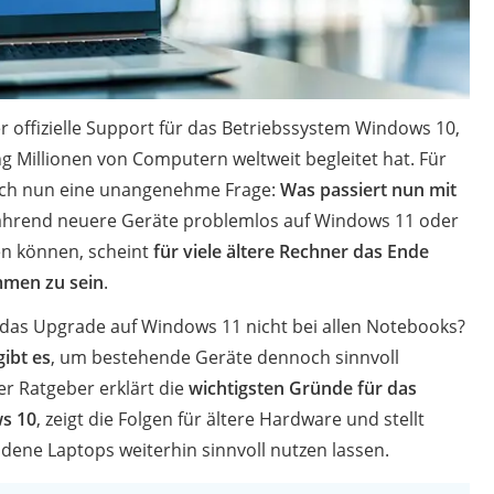
 offizielle Support für das Betriebssystem Windows 10,
ng Millionen von Computern weltweit begleitet hat. Für
 sich nun eine unangenehme Frage:
Was passiert nun mit
on
hrend neuere Geräte problemlos auf Windows 11 oder
Euro
n können, scheint
für viele ältere Rechner das Ende
chuko
mmen zu sein
.
das Upgrade auf Windows 11 nicht bei allen Notebooks?
gibt es
, um bestehende Geräte dennoch sinnvoll
r Ratgeber erklärt die
wichtigsten Gründe für das
s 10
, zeigt die Folgen für ältere Hardware und stellt
dene Laptops weiterhin sinnvoll nutzen lassen.