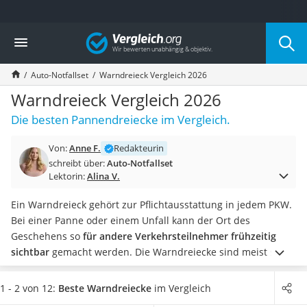
Die beliebtesten Vergleiche nach Kategorie
Vergleich
Auto & Motor
Fahrradträger-Anhängerkupplung (4 Fahrräder)
Auto-Notfallset
Warndreieck Vergleich 2026
Fahrradträger
Fahrradträger (Anhängerkupplung)
Warndreieck Vergleich 2026
Fahrradträger 3 Fahrräder
Die besten Pannendreiecke im Vergleich.
Benzinkanister (20 l)
Dashcam
Von:
Anne F.
Redakteurin
Fahrradträger E-Bike
schreibt über:
Auto-Notfallset
Benzinkanister
Lektorin:
Alina V.
Marderschreck
Wagenheber 3t
Ein Warndreieck gehört zur Pflichtausstattung in jedem PKW.
AGM-Batterie Wohnmobil
Bei einer Panne oder einem Unfall kann der Ort des
Thule-Fahrradträger
Geschehens so
für andere Verkehrsteilnehmer frühzeitig
FM-Transmitter
sichtbar
gemacht werden. Die Warndreiecke sind meist sehr
Sommerreifen 205/55 R16
kompakt und platzsparend verstaut, so bietet sich ein Test
Autobatterie-Ladegerät
zum schnellen Aufstellen im Ernstfall an.
Neben Warnwesten
1 - 2 von 12:
Beste Warndreiecke
im Vergleich
Starthilfe mit Kompressor
und dem Verbandskasten gehört also auch ein Warndreieck